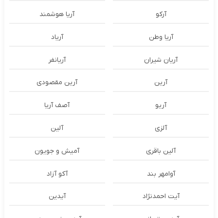
آرکو
آریا هوشمند
آریا وطن
آریاد
آریان شیران
آریانفر
آرین
آرین مقصودی
آریو
آصف آریا
آلزی
آلین
آلین باقری
آمیش و جویون
آوامهر بند
آکو آزاد
آیت احمدنژاد
آیدین