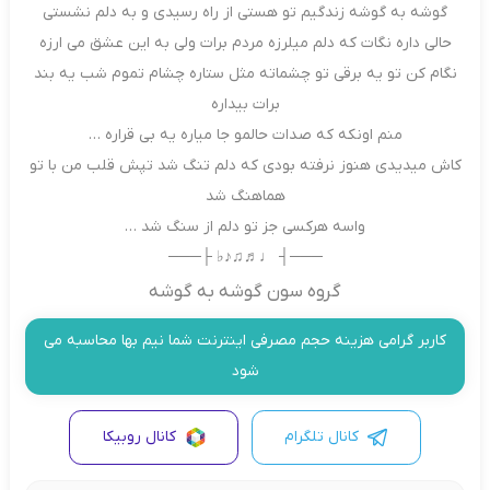
گوشه به گوشه زندگیم تو هستی از راه رسیدی و به دلم نشستی
حالی داره نگات که دلم میلرزه مردم برات ولی به این عشق می ارزه
نگام کن تو یه برقی تو چشماته مثل ستاره چشام تموم شب یه بند
برات بیداره
منم اونکه که صدات حالمو‌ جا میاره یه بی قراره …
کاش میدیدی هنوز نرفته بودی که دلم تنگ شد تپش قلب من با تو
هماهنگ شد
واسه هرکسی جز تو دلم از سنگ شد …
───┤ ♩♬♫♪♭ ├───
گروه سون گوشه به گوشه
کاربر گرامی هزینه حجم مصرفی اینترنت شما نیم بها محاسبه می
شود
کانال تلگرام
کانال روبیکا