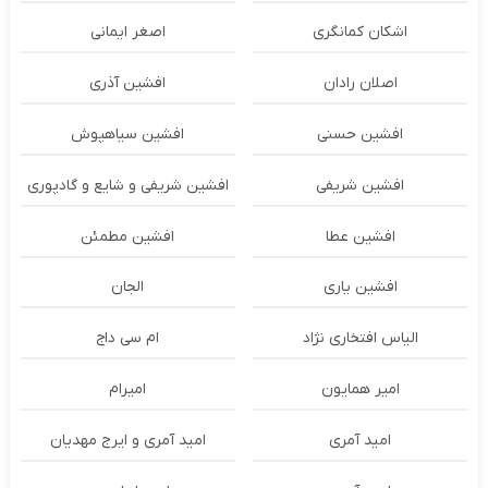
اشکان‌ کمانگری
اصغر ایمانی
اصلان رادان
افشین آذری
افشین حسنی
افشین سیاهپوش
افشین شریفی
افشین شریفی و شایع و گادپوری
افشین عطا
افشین مطمئن
افشین یاری
الجان
الیاس افتخاری نژاد
ام سی داج
امير همايون
اميرام
امید آمری
امید آمری و ایرج مهدیان