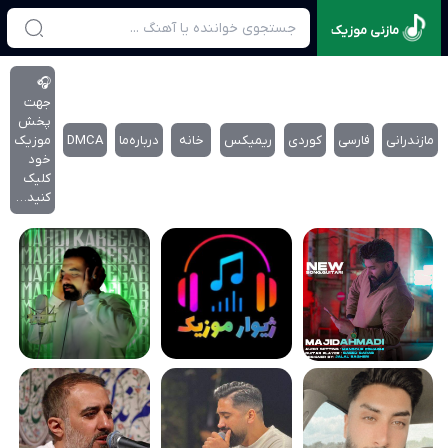
مازنی موزیک
🎧
جهت
پخش
مازندرانی
فارسی
کوردی
ریمیکس
خانه
درباره‌‌ما
DMCA
موزیک
خود
کلیک
کنید…