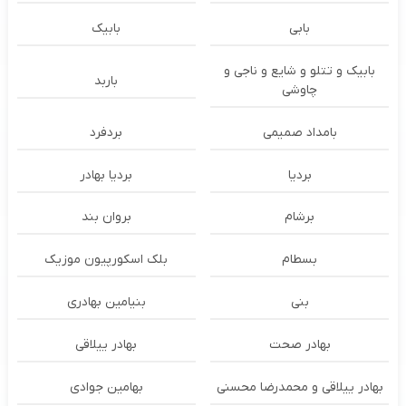
بابی
بابیک
بابیک و تتلو و شایع و ناجی و
باربد
چاوشی
بامداد صمیمی
بردفرد
بردیا
بردیا بهادر
برشام
بروان بند
بسطام
بلک اسکورپیون موزیک
بنی
بنیامین بهادری
بهادر صحت
بهادر ییلاقی
بهادر ییلاقی و محمدرضا محسنی
بهامین جوادی