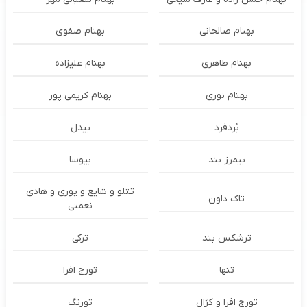
بهنام صالحانی
بهنام صفوی
بهنام طاهری
بهنام علیزاده
بهنام نوری
بهنام کریمی پور
بُردفرد
بیدل
بیمرز بند
بیوسا
تتلو و شایع و پوری و هادی
تاک داون
نعمتی
ترشكس بند
ترکی
تنها
تورج افرا
تورج افرا و کژال
تورنگ