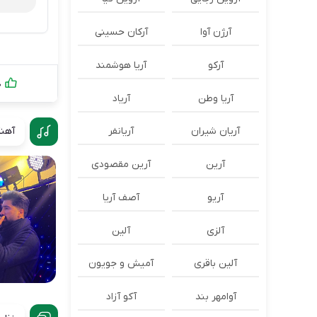
آرژن آوا
آرکان حسینی
آرکو
آریا هوشمند
0
آریا وطن
آریاد
آهنگ
آریان شیران
آریانفر
آرین
آرین مقصودی
آریو
آصف آریا
آلزی
آلین
آلین باقری
آمیش و جویون
آوامهر بند
آکو آزاد