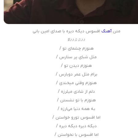
متن
آهنگ
افسوس دیگه دیره با صدای امین بانی
♪♪♫♫♪♪♯
هنوزم چشمای تو /
مثل شبای پر ستارس /
هنوزم دیدن تو /
برام مثل عمر دوبارس /
هنوزم وقتی میخندی /
دلم از شادی میلرزه /
هنوزم با تو نشستن /
به همه دنیا می‌ارزه /
اما افسوس تورو خواستن /
دیگه دیره دیگه دیره /
اما افسوس با نخواستن /