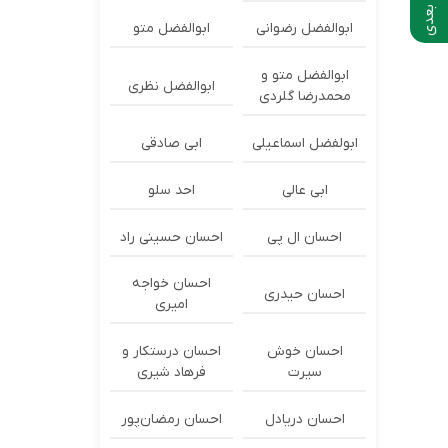
ابوالفضل رضوانی
ابوالفضل متو
ابوالفضل متو و
ابوالفضل نظری
محمدرضا گلردی
ابولفضل اسماعیلی
ابی صادقی
ابی عالی
احد سلو
احسان ال پی
احسان حسینی راد
احسان خواجه
احسان حیدری
امیری
احسان خوش
احسان درستكار و
سیرت
فرهاد شيرى
احسان دریادل
احسان رمضان‌پور