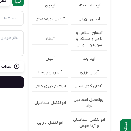
نظرا
آیت احمدنژاد
آیدین
آیدین تهرانی
آیدین نورمحمدی
آیسان اسلامی و
ناجی و مسلک و
آیشاه
سورنا و ساواش
آینا بند
آیهان
نظرات ب
آیهان بزازی
آیهان و پارسیا
ائلخان گوی سس
ابراهیم درزی حاجی
ابوالفضل اسماعیل
ابوالفضل اسماعیلی
نژاد
ابوالفضل اسماعیلی
ابوالفضل دارابی
آهـنگ بعدی
و آرتا عجمی