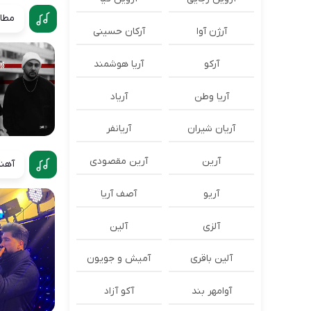
مطال
آرژن آوا
آرکان حسینی
آرکو
آریا هوشمند
آریا وطن
آریاد
آریان شیران
آریانفر
آرین
آرین مقصودی
آهنگ
آریو
آصف آریا
آلزی
آلین
آلین باقری
آمیش و جویون
آوامهر بند
آکو آزاد