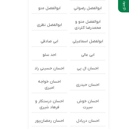
ابوالفضل رضوانی
ابوالفضل متو
ابوالفضل متو و
ابوالفضل نظری
محمدرضا گلردی
ابولفضل اسماعیلی
ابی صادقی
ابی عالی
احد سلو
احسان ال پی
احسان حسینی راد
احسان خواجه
احسان حیدری
امیری
احسان خوش
احسان درستكار و
سیرت
فرهاد شيرى
احسان دریادل
احسان رمضان‌پور