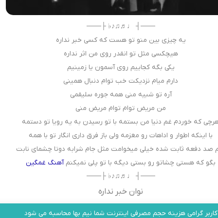
───┤ ♩♬♫♪♭ ├───
یه چیزی بین منو تو هست که کسی خبر نداره
هیچکسی مثل تو انقدر روی من اثر نداره
یکی بگه کجاییم روی آسمون یا زمینیم
دارم میام نزدیکت خب توام دنبال همینی
آره تو شبیه منی همه جوره سلیقمی
من مریض توام توام مریض منی
رچی که خوردم غم دنیا من بستمه با تو رسیدن به یه رویا تو دستمه
با اینکه اطوار و اداهات رو مغزمه ولی باز فرق داری انگار تو با همه
 صد دفعه ثابت شده خیلی میخوامت مثل جام شرابه دوتا چشمای نابت
بگو که هستی چشاتو رو بستی دیگه با تو پلی نمیکنم
آهنگ
غمگین
───┤ ♩♬♫♪♭ ├───
نوان خبر نداره
کاربر گرامی هزینه حجم مصرفی اینترنت شما نیم بها محاسبه می شود