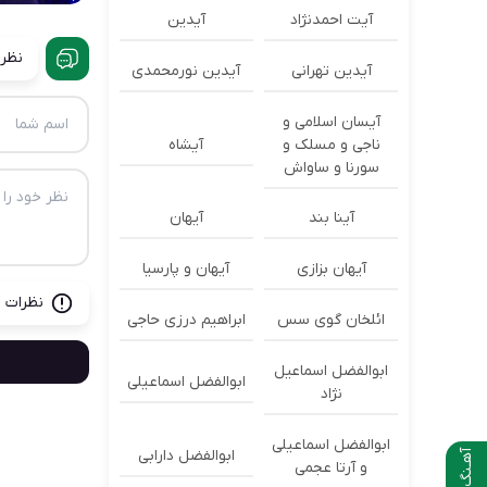
آیت احمدنژاد
آیدین
نظرا
آیدین تهرانی
آیدین نورمحمدی
آیسان اسلامی و
ناجی و مسلک و
آیشاه
سورنا و ساواش
آینا بند
آیهان
آیهان بزازی
آیهان و پارسیا
نظرات ب
ائلخان گوی سس
ابراهیم درزی حاجی
ابوالفضل اسماعیل
ابوالفضل اسماعیلی
نژاد
ابوالفضل اسماعیلی
ابوالفضل دارابی
آهـنگ بعدی
و آرتا عجمی