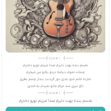
───┤ ♩♬♫♪♭ ├───
ﻧﻔﺴﻢ ﺑﻨﺪه ﺑﻬﺖ دﻟﺒﺮم ﺻﺪا ﻣﻴﺰﻧﻢ ﺗﻮرو دﺧﺘﺮم
ﭼﺸﺎت ﺗﻤﻮم دﻧﻴﺎﻣﻪ دردو بلاتو ﻣﻦ ﻣﻴﺨﺮم
ﺷﺎزده ﺧﺎﻧﻢ ﻣﻨﻮ ﺑﻠﺪی دور ﮔﺮدﻧﺖ ﺑﻨﺪاز ﭼﺸﻢ ﻧﻈﺮی
ﺗﺎج ﺳﺮی ﻋﻨﺪ ﻣﺮام ﺟﺎﺗﻮ ﻧﻤﻴﺪم ﺑﻪ اﺣﺪی
───┤ ♩♬♫♪♭ ├───
نفسم بنده بهت دلبرم صدا میزنم تورو دخترم