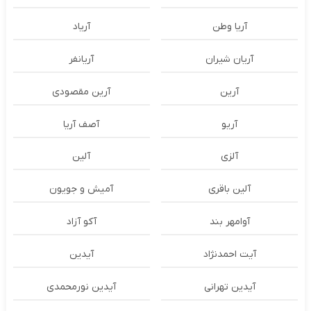
آریا وطن
آریاد
آریان شیران
آریانفر
آرین
آرین مقصودی
آریو
آصف آریا
آلزی
آلین
آلین باقری
آمیش و جویون
آوامهر بند
آکو آزاد
آیت احمدنژاد
آیدین
آیدین تهرانی
آیدین نورمحمدی