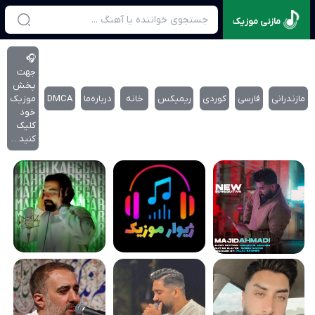
مازنی موزیک
🎧
جهت
پخش
مازندرانی
فارسی
کوردی
ریمیکس
خانه
درباره‌‌ما
DMCA
موزیک
خود
کلیک
کنید…