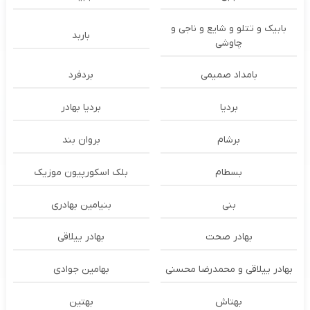
بابیک و تتلو و شایع و ناجی و
باربد
چاوشی
بامداد صمیمی
بردفرد
بردیا
بردیا بهادر
برشام
بروان بند
بسطام
بلک اسکورپیون موزیک
بنی
بنیامین بهادری
بهادر صحت
بهادر ییلاقی
بهادر ییلاقی و محمدرضا محسنی
بهامین جوادی
بهتاش
بهتین