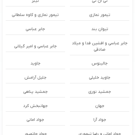
تی ان تی
تیبر
تیمور نمازی
تیمور نمازی و کاوه سلطانی
تیوان بند
جابر عباسی
جابر عباسی و افشین فدا و میلاد
جابر عباسی و امیر گیلانی
صادقی
جالینوس
جاوید
جاوید خلیلی
جلیل آرامش
جمشید نوری
جمشید پناهی
جهان
جهانبخش کرد
جواد آرا
جواد امانی
جواد امانی و رضا تیموری
جواد حاتمپور