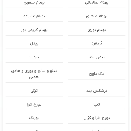
بهنام صالحانی
بهنام صفوی
بهنام طاهری
بهنام علیزاده
بهنام نوری
بهنام کریمی پور
بُردفرد
بیدل
بیمرز بند
بیوسا
تتلو و شایع و پوری و هادی
تاک داون
نعمتی
ترشكس بند
ترکی
تنها
تورج افرا
تورج افرا و کژال
تورنگ