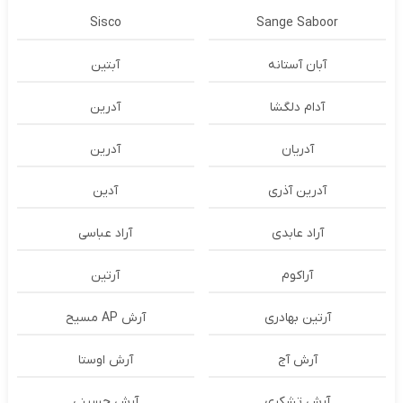
Sisco
Sange Saboor
آبان آستانه
آبتین
آدام دلگشا
آدرين
آدریان
آدرین
آدرین آذری
آدین
آراد عابدی
آراد عباسی
آراکوم
آرتین
آرتین بهادری
آرش AP مسیح
آرش آج
آرش اوستا
آرش تشکری
آرش حسینی