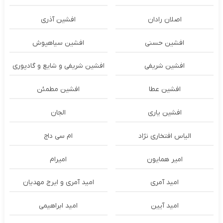
اصلان رادان
افشین آذری
افشین حسنی
افشین سیاهپوش
افشین شریفی
افشین شریفی و شایع و گادپوری
افشین عطا
افشین مطمئن
افشین یاری
الجان
الیاس افتخاری نژاد
ام سی داج
امير همايون
اميرام
امید آمری
امید آمری و ایرج مهدیان
امید آیین
امید ابراهیمی