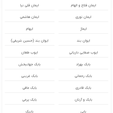
ایمان فلاح و الهام
ایمان قلی نیا
ایمان نوری
ایمان هاشمی
ایماژ
ایهام
ایوان بند
ایوان بند (حسین شریفی)
ایوب صفایی داریانی
ایوب طغان
بابک بهراد
بابک جهانبخش
بابک رحمانی
بابک غریبی
بابک قادری
بابک مافی
بابک و آرتان
بابک پرمی
بابی
بابیک