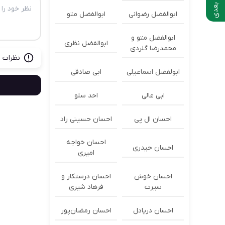
ابوالفضل رضوانی
ابوالفضل متو
ابوالفضل متو و
ابوالفضل نظری
محمدرضا گلردی
نظرات ب
ابولفضل اسماعیلی
ابی صادقی
ابی عالی
احد سلو
احسان ال پی
احسان حسینی راد
احسان خواجه
احسان حیدری
امیری
احسان خوش
احسان درستكار و
سیرت
فرهاد شيرى
احسان دریادل
احسان رمضان‌پور