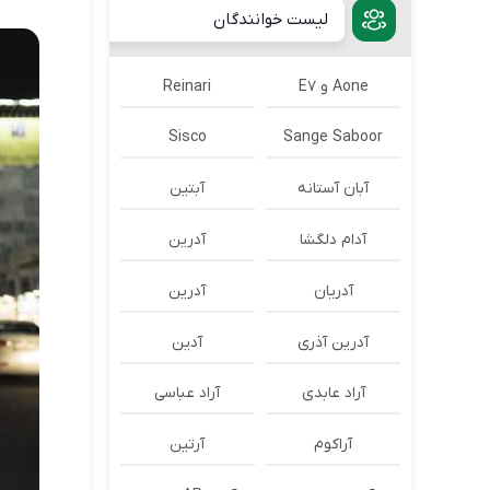
لیست خوانندگان
Aone و E7
Reinari
Sisco
Sange Saboor
آبان آستانه
آبتین
آدام دلگشا
آدرين
آدریان
آدرین
آدرین آذری
آدین
آراد عابدی
آراد عباسی
آراکوم
آرتین