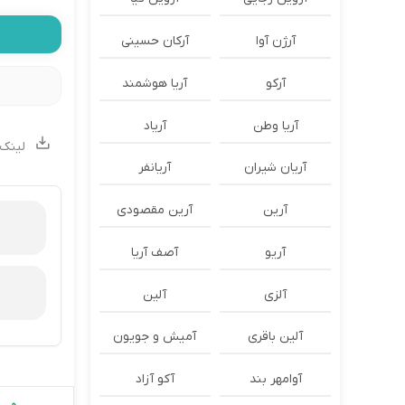
آرژن آوا
آرکان حسینی
آرکو
آریا هوشمند
آریا وطن
آریاد
لینک 
آریان شیران
آریانفر
آرین
آرین مقصودی
آریو
آصف آریا
آلزی
آلین
آلین باقری
آمیش و جویون
آوامهر بند
آکو آزاد