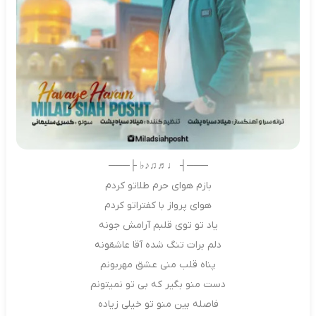
───┤ ♩♬♫♪♭ ├───
بازم هوای حرم طلاتو کردم
هوای پرواز با کفتراتو کردم
یاد تو توی قلبم آرامش جونه
دلم برات تنگ شده آقا عاشقونه
پناه قلب منی عشق مهربونم
دست منو بگیر که بی تو نمیتونم
فاصله بین منو تو خیلی زیاده