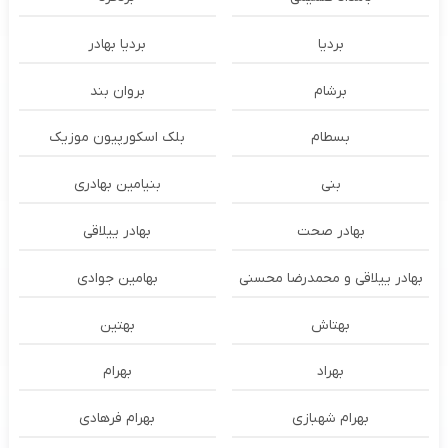
بردیا
بردیا بهادر
برشام
بروان بند
بسطام
بلک اسکورپیون موزیک
بنی
بنیامین بهادری
بهادر صحت
بهادر ییلاقی
بهادر ییلاقی و محمدرضا محسنی
بهامین جوادی
بهتاش
بهتین
بهراد
بهرام
بهرام شهبازی
بهرام فرهادی