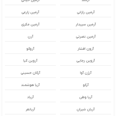
آرمند
آرمین حیاتی
آرمین رازانی
آرمین زارعی
آرمین سپیدار
آرمین مکری
آرمین نصرتی
آرن
آرون افشار
آروکو
آروین رجایی
آروین کیا
آرژن آوا
آرکان حسینی
آرکو
آریا هوشمند
آریا وطن
آریاد
آریان شیران
آریانفر