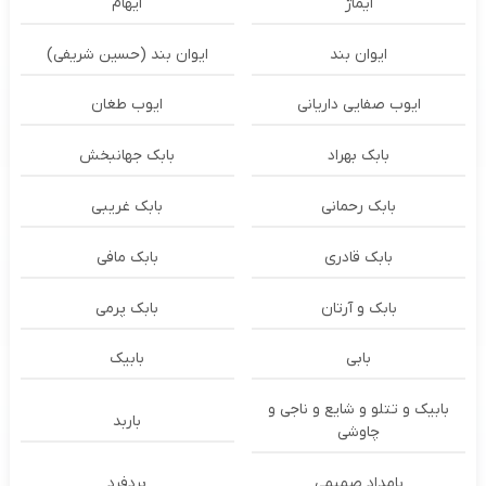
ایماژ
ایهام
ایوان بند
ایوان بند (حسین شریفی)
ایوب صفایی داریانی
ایوب طغان
بابک بهراد
بابک جهانبخش
بابک رحمانی
بابک غریبی
بابک قادری
بابک مافی
بابک و آرتان
بابک پرمی
بابی
بابیک
بابیک و تتلو و شایع و ناجی و
باربد
چاوشی
بامداد صمیمی
بردفرد