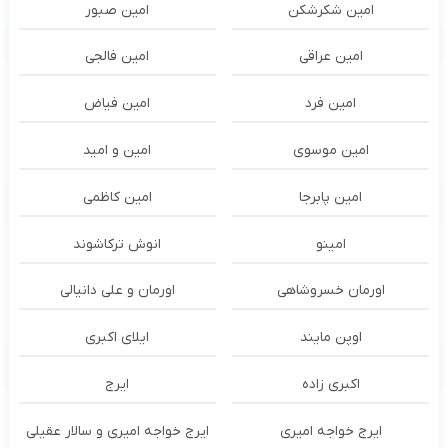
امین شکرشکن
امین صبور
امین عراقی
امین فالجی
امین فرد
امین فیاض
امین موسوی
امین و امید
امین پابرجا
امین کاظمی
امینو
انوش ترکاشوند
اورمان خسروشاهی
اورمان و علی دانیالی
اوپن مایند
ايلاى اكبرى
اکبری زاده
ایرج
ایرج خواجه امیری
ایرج خواجه امیری و سالار عقیلی