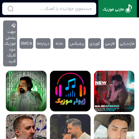
مازنی موزیک
🎧
جهت
پخش
مازندرانی
فارسی
کوردی
ریمیکس
خانه
درباره‌‌ما
DMCA
موزیک
خود
کلیک
کنید…