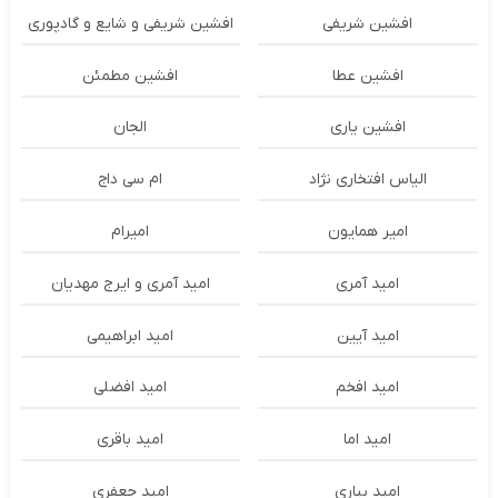
افشین شریفی
افشین شریفی و شایع و گادپوری
افشین عطا
افشین مطمئن
افشین یاری
الجان
الیاس افتخاری نژاد
ام سی داج
امير همايون
اميرام
امید آمری
امید آمری و ایرج مهدیان
امید آیین
امید ابراهیمی
امید افخم
امید افضلی
امید اما
امید باقری
امید بیاری
امید جعفری