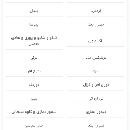
بُردفرد
بیدل
بیمرز بند
بیوسا
تتلو و شایع و پوری و هادی
تاک داون
نعمتی
ترشكس بند
ترکی
تنها
تورج افرا
تورج افرا و کژال
تورنگ
تی ان تی
تیبر
تیمور نمازی
تیمور نمازی و کاوه سلطانی
تیوان بند
جابر عباسی