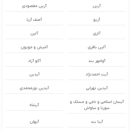
آرین
آرین مقصودی
آریو
آصف آریا
آلزی
آلین
آلین باقری
آمیش و جویون
آوامهر بند
آکو آزاد
آیت احمدنژاد
آیدین
آیدین تهرانی
آیدین نورمحمدی
آیسان اسلامی و ناجی و مسلک و
آیشاه
سورنا و ساواش
آینا بند
آیهان