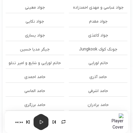
جواد عباسی و مهدی احمدزاده
جواد معینی
جواد مقدم
جواد نکایی
جواد کاغذی
جواد یساری
جونگ کوک Jungkook
جیگر مدیا حسین
حاتم لورایی
حاتم لورایی و شایع و امیر تتلو
حامد آذری
حامد احمدی
حامد اشرفی
حامد الماسی
حامد برادران
حامد برزگری
حامد تاجیک
حامد جعفری
00:00
حامد سنجابی
حامد شیخ