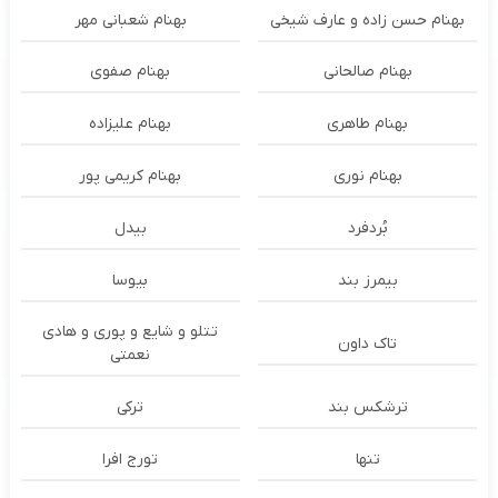
بهنام حسن زاده و عارف شیخی
بهنام شعبانی مهر
بهنام صالحانی
بهنام صفوی
بهنام طاهری
بهنام علیزاده
بهنام نوری
بهنام کریمی پور
بُردفرد
بیدل
بیمرز بند
بیوسا
تتلو و شایع و پوری و هادی
تاک داون
نعمتی
ترشكس بند
ترکی
تنها
تورج افرا