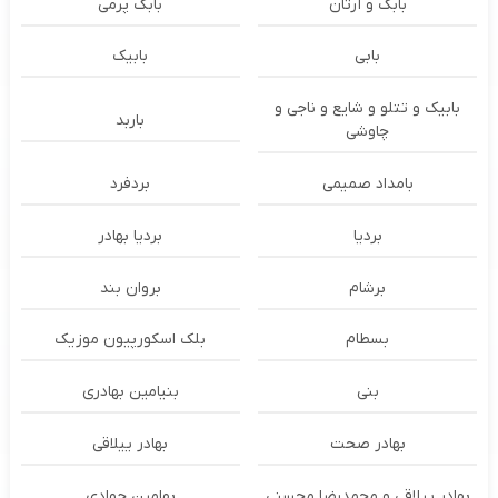
بابک و آرتان
بابک پرمی
بابی
بابیک
بابیک و تتلو و شایع و ناجی و
باربد
چاوشی
بامداد صمیمی
بردفرد
بردیا
بردیا بهادر
برشام
بروان بند
بسطام
بلک اسکورپیون موزیک
بنی
بنیامین بهادری
بهادر صحت
بهادر ییلاقی
بهادر ییلاقی و محمدرضا محسنی
بهامین جوادی