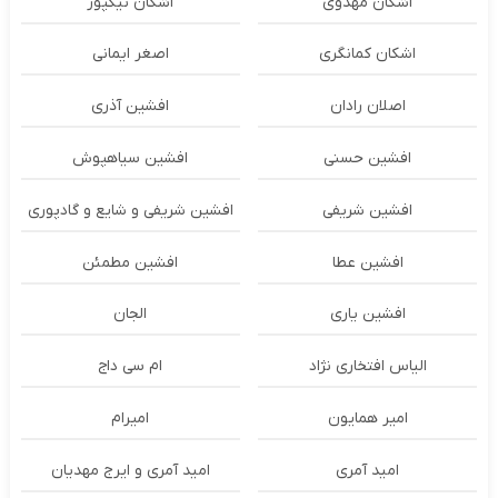
اشکان مهدوی
اشکان نیکپور
اشکان‌ کمانگری
اصغر ایمانی
اصلان رادان
افشین آذری
افشین حسنی
افشین سیاهپوش
افشین شریفی
افشین شریفی و شایع و گادپوری
افشین عطا
افشین مطمئن
افشین یاری
الجان
الیاس افتخاری نژاد
ام سی داج
امير همايون
اميرام
امید آمری
امید آمری و ایرج مهدیان