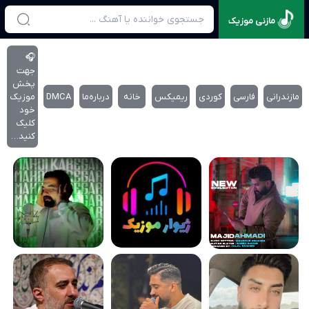
مازنی موزیک
🎧
جهت
پخش
مازندرانی
فارسی
کوردی
ریمیکس
خانه
درباره‌‌ما
DMCA
موزیک
خود
کلیک
کنید…