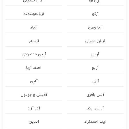
آرژن آوا
آرکان حسینی
آرکو
آریا هوشمند
آریا وطن
آریاد
آریان شیران
آریانفر
آرین
آرین مقصودی
آریو
آصف آریا
آلزی
آلین
آلین باقری
آمیش و جویون
آوامهر بند
آکو آزاد
آیت احمدنژاد
آیدین