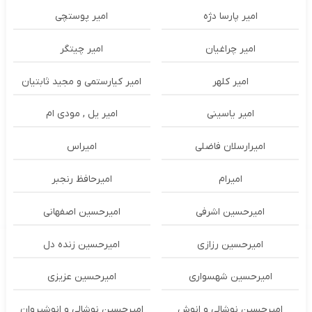
امیر پارسا دژه
امیر پوستچی
امیر چراغیان
امیر چیتگر
امیر کلهر
امیر کیارستمی و مجید ثابتیان
امیر یاسینی
امیر یل , مودی ام
امیرارسلان فاضلی
امیراس
امیرام
امیرحافظ رنجبر
امیرحسین اشرفی
امیرحسین اصفهانی
امیرحسین رزازی
امیرحسین زنده دل
امیرحسین شهسواری
امیرحسین عزیزی
امیرحسین نوشالی و انوش
امیرحسین نوشالی و انوشیروان