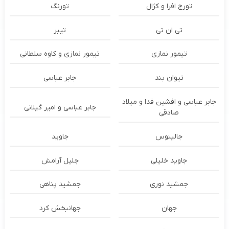
تورج افرا و کژال
تورنگ
تی ان تی
تیبر
تیمور نمازی
تیمور نمازی و کاوه سلطانی
تیوان بند
جابر عباسی
جابر عباسی و افشین فدا و میلاد
جابر عباسی و امیر گیلانی
صادقی
جالینوس
جاوید
جاوید خلیلی
جلیل آرامش
جمشید نوری
جمشید پناهی
جهان
جهانبخش کرد