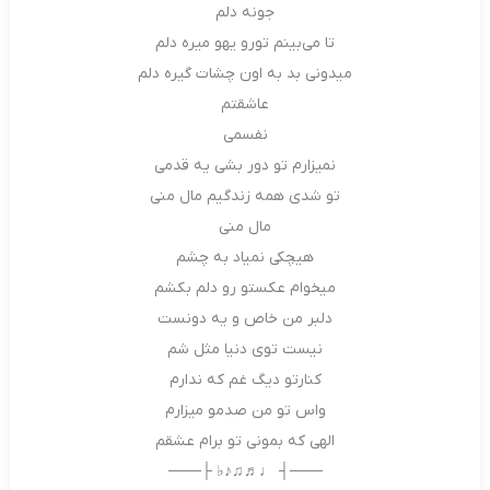
جونه دلم
تا می‌بینم تورو یهو میره دلم
میدونی بد به اون چشات گیره دلم
عاشقتم
نفسمی
نمیزارم تو دور بشی یه قدمی
تو شدی همه زندگیم مال منی
مال منی
هیچکی نمیاد به چشم
میخوام عکستو رو دلم بکشم
دلبر من خاص و یه دونست
نیست توی دنیا مثل شم
کنارتو دیگ غم که ندارم
واس تو من صدمو میزارم
الهی که بمونی تو برام عشقم
───┤ ♩♬♫♪♭ ├───