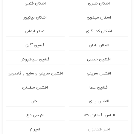
اشکان شیری
اشکان فتحی
اشکان مهدوی
اشکان نیکپور
اشکان‌ کمانگری
اصغر ایمانی
اصلان رادان
افشین آذری
افشین حسنی
افشین سیاهپوش
افشین شریفی
افشین شریفی و شایع و گادپوری
افشین عطا
افشین مطمئن
افشین یاری
الجان
الیاس افتخاری نژاد
ام سی داج
امير همايون
اميرام