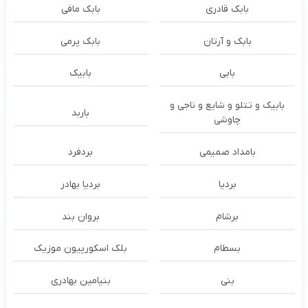
بابک قادری
بابک مافی
بابک و آرتان
بابک پرمی
بابی
بابیک
بابیک و تتلو و شایع و ناجی و
باربد
چاوشی
بامداد صمیمی
بردفرد
بردیا
بردیا بهادر
برشام
بروان بند
بسطام
بلک اسکورپیون موزیک
بنی
بنیامین بهادری