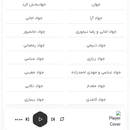
جهان
جهانبخش کرد
جواد آرا
جواد امانی
جواد امانی و رضا تیموری
جواد حاتمپور
جواد ذبیحی
جواد رمضانی
جواد زیاری
جواد عباسی
جواد عباسی و مهدی احمدزاده
جواد معینی
جواد مقدم
جواد نکایی
جواد کاغذی
جواد یساری
جونگ کوک Jungkook
جیگر مدیا حسین
00:00
حاتم لورایی
حاتم لورایی و شایع و امیر تتلو