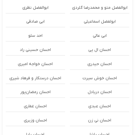
ابوالفضل متو و محمدرضا گلردی
ابوالفضل نظری
ابولفضل اسماعیلی
ابی صادقی
ابی عالی
احد سلو
احسان ال پی
احسان حسینی راد
احسان حیدری
احسان خواجه امیری
احسان خوش سیرت
احسان درستكار و فرهاد شيرى
احسان دریادل
احسان رمضان‌پور
احسان عبدی
احسان غفاری
احسان نی زن
احسان وزیری
احسان پاشا
احسان پایا