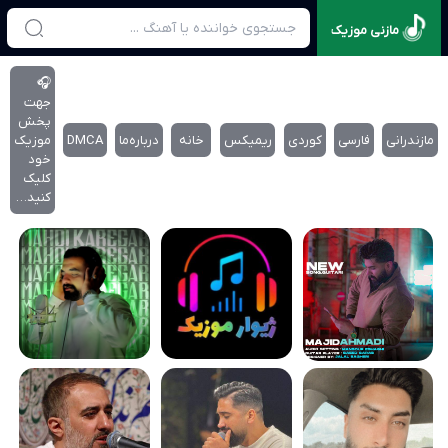
مازنی موزیک
🎧
جهت
پخش
مازندرانی
فارسی
کوردی
ریمیکس
خانه
درباره‌‌ما
DMCA
موزیک
خود
کلیک
کنید…