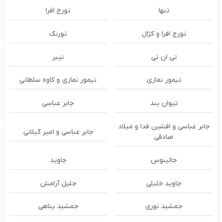
تنها
تورج افرا
تورج افرا و کژال
تورنگ
تی ان تی
تیبر
تیمور نمازی
تیمور نمازی و کاوه سلطانی
تیوان بند
جابر عباسی
جابر عباسی و افشین فدا و میلاد
جابر عباسی و امیر گیلانی
صادقی
جالینوس
جاوید
جاوید خلیلی
جلیل آرامش
جمشید نوری
جمشید پناهی