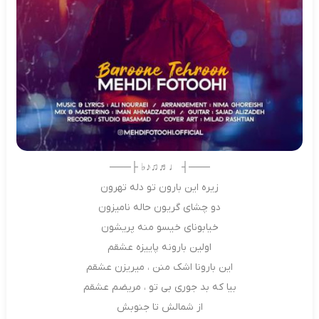
───┤ ♩♬♫♪♭ ├───
زیره این بارون تو دله تهرون
دو چشای گریون حاله نامیزون
خیابونای خیسو منه پریشون
اولین بارونه پاییزه عشقم
این بارونا اشک منن ، میریزن عشقم
بیا که بد جوری بی تو ، مریضم عشقم
از شمالش تا جنوبش