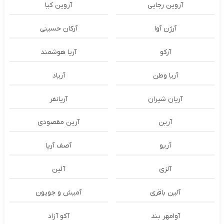
آروین رجایی
آروین کیا
آرژن آوا
آرکان حسینی
آرکو
آریا هوشمند
آریا وطن
آریاد
آریان شیران
آریانفر
آرین
آرین مقصودی
آریو
آصف آریا
آلزی
آلین
آلین باقری
آمیش و جویون
آوامهر بند
آکو آزاد