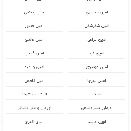
امین حصیری
امین رستمی
امین شکرشکن
امین صبور
امین عراقی
امین فالجی
امین فرد
امین فیاض
امین موسوی
امین و امید
امین پابرجا
امین کاظمی
امینو
انوش ترکاشوند
اورمان خسروشاهی
اورمان و علی دانیالی
اوپن مایند
ايلاى اكبرى