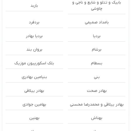
بابیک و تتلو و شایع و ناجی و
باربد
چاوشی
بامداد صمیمی
بردفرد
بردیا
بردیا بهادر
برشام
بروان بند
بسطام
بلک اسکورپیون موزیک
بنی
بنیامین بهادری
بهادر صحت
بهادر ییلاقی
بهادر ییلاقی و محمدرضا محسنی
بهامین جوادی
بهتاش
بهتین