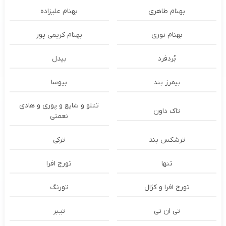
بهنام طاهری
بهنام علیزاده
بهنام نوری
بهنام کریمی پور
بُردفرد
بیدل
بیمرز بند
بیوسا
تتلو و شایع و پوری و هادی
تاک داون
نعمتی
ترشكس بند
ترکی
تنها
تورج افرا
تورج افرا و کژال
تورنگ
تی ان تی
تیبر