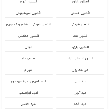
اصلان رادان
افشین آذری
افشین حسنی
افشین سیاهپوش
افشین شریفی
افشین شریفی و شایع و گادپوری
افشین عطا
افشین مطمئن
افشین یاری
الجان
الیاس افتخاری نژاد
ام سی داج
امير همايون
اميرام
امید آمری
امید آمری و ایرج مهدیان
امید آیین
امید ابراهیمی
امید افخم
امید افضلی