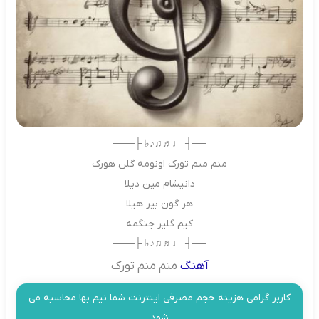
──┤ ♩♬♫♪♭ ├───
منم منم تورک اونومه گلن هورک
دانیشام مین دیلا
هر گون بیر هیلا
کیم گلیر جنگمه
──┤ ♩♬♫♪♭ ├───
آهنگ
منم منم تورک
کاربر گرامی هزینه حجم مصرفی اینترنت شما نیم بها محاسبه می
شود