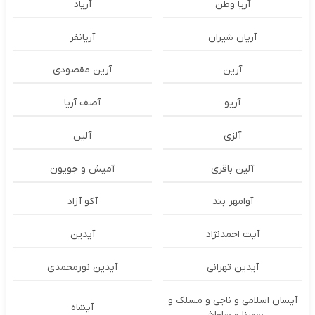
آریا وطن
آریاد
آریان شیران
آریانفر
آرین
آرین مقصودی
آریو
آصف آریا
آلزی
آلین
آلین باقری
آمیش و جویون
آوامهر بند
آکو آزاد
آیت احمدنژاد
آیدین
آیدین تهرانی
آیدین نورمحمدی
آیسان اسلامی و ناجی و مسلک و
آیشاه