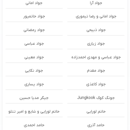
جواد آرا
جواد امانی
جواد امانی و رضا تیموری
جواد حاتمپور
جواد ذبیحی
جواد رمضانی
جواد زیاری
جواد عباسی
جواد عباسی و مهدی احمدزاده
جواد معینی
جواد مقدم
جواد نکایی
جواد کاغذی
جواد یساری
جونگ کوک Jungkook
جیگر مدیا حسین
حاتم لورایی
حاتم لورایی و شایع و امیر تتلو
حامد آذری
حامد احمدی