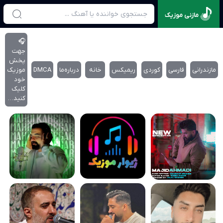
مازنی موزیک
🎧
جهت
پخش
مازندرانی
فارسی
کوردی
ریمیکس
خانه
درباره‌‌ما
DMCA
موزیک
خود
کلیک
کنید…