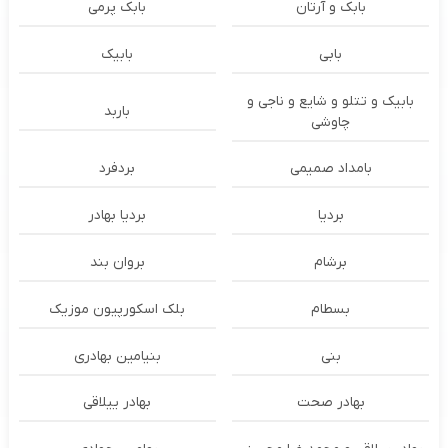
بابک و آرتان
بابک پرمی
بابی
بابیک
بابیک و تتلو و شایع و ناجی و
باربد
چاوشی
بامداد صمیمی
بردفرد
بردیا
بردیا بهادر
برشام
بروان بند
بسطام
بلک اسکورپیون موزیک
بنی
بنیامین بهادری
بهادر صحت
بهادر ییلاقی