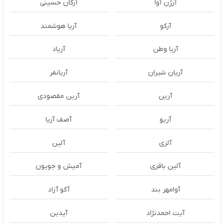
آرژن آوا
آرکان حسینی
آرکو
آریا هوشمند
آریا وطن
آریاد
آریان شیران
آریانفر
آرین
آرین مقصودی
آریو
آصف آریا
آلزی
آلین
آلین باقری
آمیش و جویون
آوامهر بند
آکو آزاد
آیت احمدنژاد
آیدین