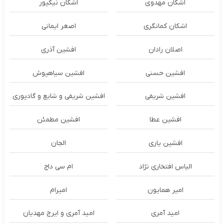
اشکان مهدوی
اشکان نیکپور
اشکان‌ کمانگری
اصغر ایمانی
اصلان رادان
افشین آذری
افشین حسنی
افشین سیاهپوش
افشین شریفی
افشین شریفی و شایع و گادپوری
افشین عطا
افشین مطمئن
افشین یاری
الجان
الیاس افتخاری نژاد
ام سی داج
امير همايون
اميرام
امید آمری
امید آمری و ایرج مهدیان