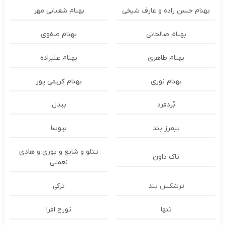
بهنام حسن زاده و عارف شیخی
بهنام شعبانی مهر
بهنام صالحانی
بهنام صفوی
بهنام طاهری
بهنام علیزاده
بهنام نوری
بهنام کریمی پور
بُردفرد
بیدل
بیمرز بند
بیوسا
تتلو و شایع و پوری و هادی
تاک داون
نعمتی
ترشكس بند
ترکی
تنها
تورج افرا