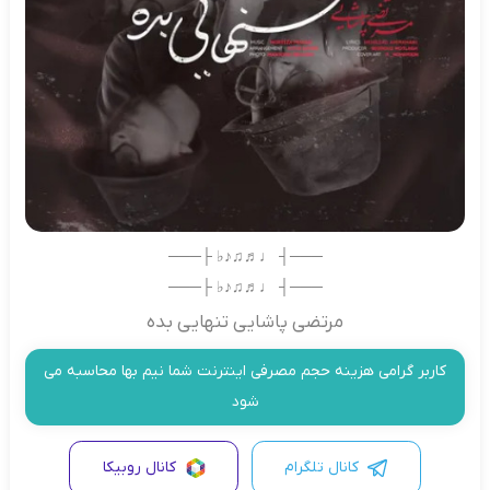
───┤ ♩♬♫♪♭ ├───
───┤ ♩♬♫♪♭ ├───
مرتضی پاشایی تنهایی بده
کاربر گرامی هزینه حجم مصرفی اینترنت شما نیم بها محاسبه می
شود
کانال تلگرام
کانال روبیکا