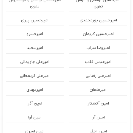
امیرحسین نوشالی و انوش
امیرحسین نوشالی و انوشیروان
تقوی
تقوی
امیرحسین پورمحمدی
امیرحسین پیری
امیرحسین کریمان
امیرخسرو
امیررضا سراب
امیرسعید
امیرعباس گلاب
امیرعلی جاویدانی
امیرعلی رضایی
امیرعلی کریمخانی
امیرماهان
امیرمهدی
امین آتشکار
امین آذر
امین آرا
امین آوا
امین اخگر
امین امیری