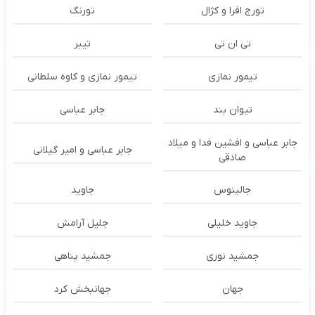
تورج افرا و کژال
تورنگ
تی ان تی
تیبر
تیمور نمازی
تیمور نمازی و کاوه سلطانی
تیوان بند
جابر عباسی
جابر عباسی و افشین فدا و میلاد
جابر عباسی و امیر گیلانی
صادقی
جالینوس
جاوید
جاوید خلیلی
جلیل آرامش
جمشید نوری
جمشید پناهی
جهان
جهانبخش کرد