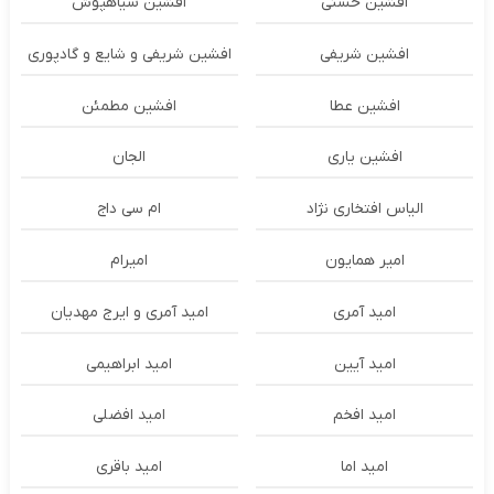
افشین حسنی
افشین سیاهپوش
افشین شریفی
افشین شریفی و شایع و گادپوری
افشین عطا
افشین مطمئن
افشین یاری
الجان
الیاس افتخاری نژاد
ام سی داج
امير همايون
اميرام
امید آمری
امید آمری و ایرج مهدیان
امید آیین
امید ابراهیمی
امید افخم
امید افضلی
امید اما
امید باقری