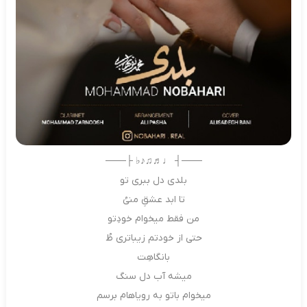
───┤ ♩♬♫♪♭ ├───
بلدی دل ببری تو
تا ابد عشقِ منیُ
من فقط میخوام خودِتو
حتی از خودتم زیباتری طُ
بانگاهِت
میشه آب دل سنگ
میخوام باتو به رویاهام برسم