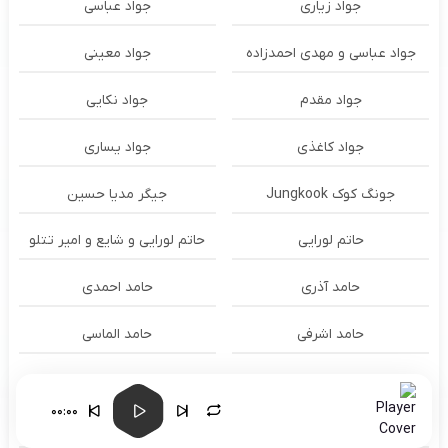
جواد زیاری
جواد عباسی
جواد عباسی و مهدی احمدزاده
جواد معینی
جواد مقدم
جواد نکایی
جواد کاغذی
جواد یساری
جونگ کوک Jungkook
جیگر مدیا حسین
حاتم لورایی
حاتم لورایی و شایع و امیر تتلو
حامد آذری
حامد احمدی
حامد اشرفی
حامد الماسی
حامد برادران
حامد برزگری
00:00
حامد تاجیک
حامد جعفری