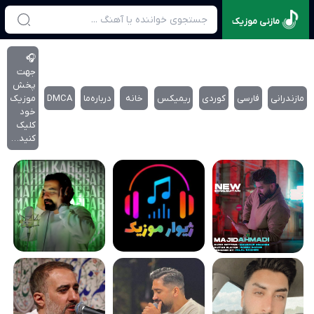
مازنی موزیک
🎧
جهت
پخش
مازندرانی
فارسی
کوردی
ریمیکس
خانه
درباره‌‌ما
DMCA
موزیک
خود
کلیک
کنید…