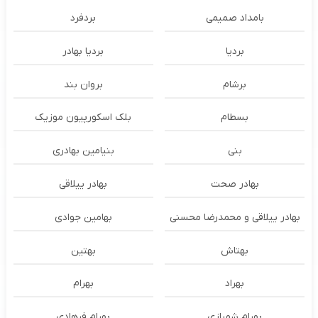
بامداد صمیمی
بردفرد
بردیا
بردیا بهادر
برشام
بروان بند
بسطام
بلک اسکورپیون موزیک
بنی
بنیامین بهادری
بهادر صحت
بهادر ییلاقی
بهادر ییلاقی و محمدرضا محسنی
بهامین جوادی
بهتاش
بهتین
بهراد
بهرام
بهرام شهبازی
بهرام فرهادی