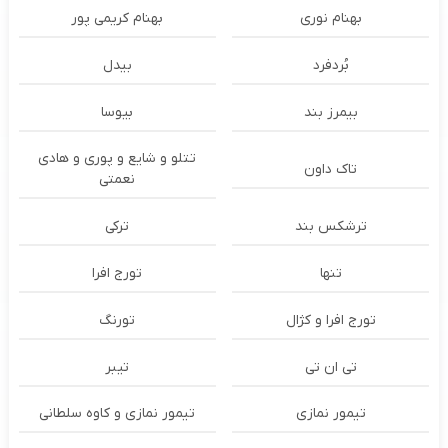
بهنام نوری
بهنام کریمی پور
بُردفرد
بیدل
بیمرز بند
بیوسا
تتلو و شایع و پوری و هادی
تاک داون
نعمتی
ترشكس بند
ترکی
تنها
تورج افرا
تورج افرا و کژال
تورنگ
تی ان تی
تیبر
تیمور نمازی
تیمور نمازی و کاوه سلطانی