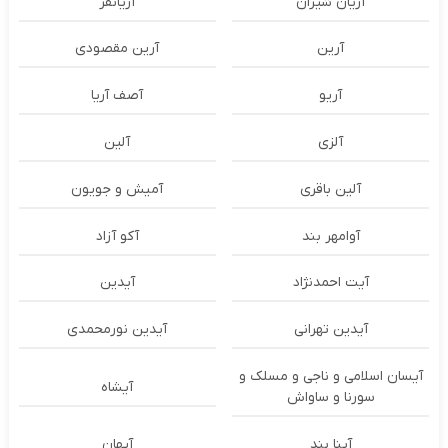
آریان شیران
آریانفر
آرین
آرین مقصودی
آریو
آصف آریا
آلزی
آلین
آلین باقری
آمیش و جویون
آوامهر بند
آکو آزاد
آیت احمدنژاد
آیدین
آیدین تهرانی
آیدین نورمحمدی
آیسان اسلامی و ناجی و مسلک و
آیشاه
سورنا و ساواش
آینا بند
آیهان