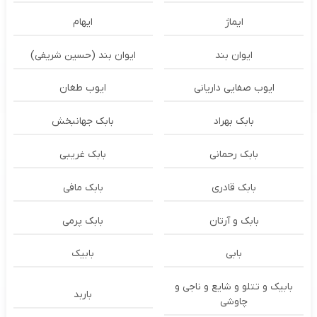
ایماژ
ایهام
ایوان بند
ایوان بند (حسین شریفی)
ایوب صفایی داریانی
ایوب طغان
بابک بهراد
بابک جهانبخش
بابک رحمانی
بابک غریبی
بابک قادری
بابک مافی
بابک و آرتان
بابک پرمی
بابی
بابیک
بابیک و تتلو و شایع و ناجی و
باربد
چاوشی