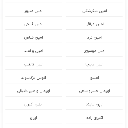
امین شکرشکن
امین صبور
امین عراقی
امین فالجی
امین فرد
امین فیاض
امین موسوی
امین و امید
امین پابرجا
امین کاظمی
امینو
انوش ترکاشوند
اورمان خسروشاهی
اورمان و علی دانیالی
اوپن مایند
ايلاى اكبرى
اکبری زاده
ایرج