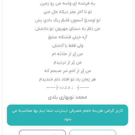
یه فرشته ای واسه من رو زمین
تو تا آخرِ عمر دیگه مالِ منی
تو اومدیُ آسمون قلبمُ رنگ دادی بِش
من دلمُ به دستای مهربونِ تو دادمش
آره خیلی قشنگه عشق
ولی فقط با آدمش
من پُر از حادثه ام
من پُر از تردیدم
من پُر از اَخمِ سَرِ صبحم که
هر زمان یاد تو افتاد دلم خندیدم
───┤ ♩♬♫♪♭ ├───
محمد نوبهاری بلدی
کاربر گرامی هزینه حجم مصرفی اینترنت شما نیم بها محاسبه می
شود