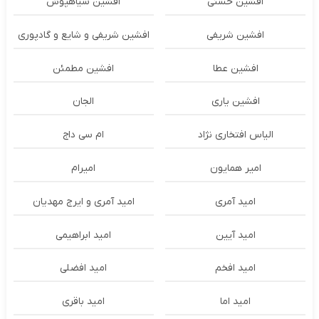
افشین حسنی
افشین سیاهپوش
افشین شریفی
افشین شریفی و شایع و گادپوری
افشین عطا
افشین مطمئن
افشین یاری
الجان
الیاس افتخاری نژاد
ام سی داج
امير همايون
اميرام
امید آمری
امید آمری و ایرج مهدیان
امید آیین
امید ابراهیمی
امید افخم
امید افضلی
امید اما
امید باقری