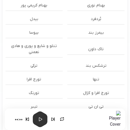
بهنام نوری
بهنام کریمی پور
بُردفرد
بیدل
بیمرز بند
بیوسا
تتلو و شایع و پوری و هادی
تاک داون
نعمتی
ترشكس بند
ترکی
تنها
تورج افرا
تورج افرا و کژال
تورنگ
تی ان تی
تیبر
00:00
تیمور نمازی
تیمور نمازی و کاوه سلطانی