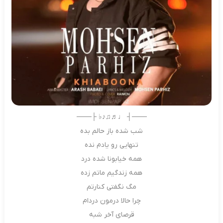
───┤ ♩♬♫♪♭ ├───
شب شده باز حالم بده
تنهایی رو یادم نده
همه خیابونا شده درد
همه زندگیم ماتم زده
مگ نگفتی کنارتم
چرا حالا درمون دردام
قرصای آخر شبه