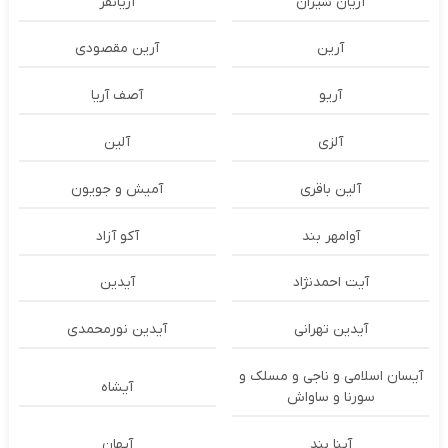
آریان شیران
آریانفر
آرین
آرین مقصودی
آریو
آصف آریا
آلزی
آلین
آلین باقری
آمیش و جویون
آوامهر بند
آکو آزاد
آیت احمدنژاد
آیدین
آیدین تهرانی
آیدین نورمحمدی
آیسان اسلامی و ناجی و مسلک و
آیشاه
سورنا و ساواش
آینا بند
آیهان