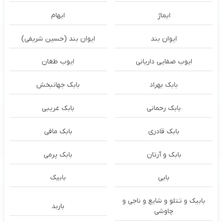
ایماژ
ایهام
ایوان بند
ایوان بند (حسین شریفی)
ایوب صفایی داریانی
ایوب طغان
بابک بهراد
بابک جهانبخش
بابک رحمانی
بابک غریبی
بابک قادری
بابک مافی
بابک و آرتان
بابک پرمی
بابی
بابیک
بابیک و تتلو و شایع و ناجی و
باربد
چاوشی