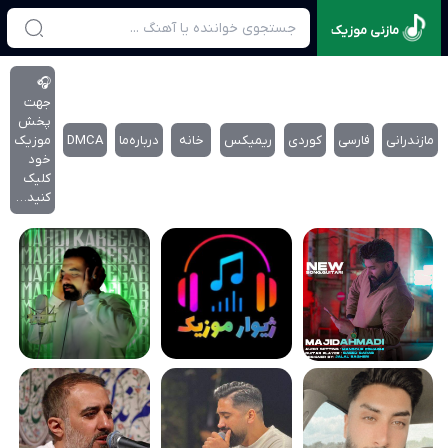
مازنی موزیک
🎧
جهت
پخش
مازندرانی
فارسی
کوردی
ریمیکس
خانه
درباره‌‌ما
DMCA
موزیک
خود
کلیک
کنید…