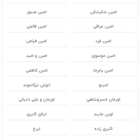
امین شکرشکن
امین صبور
امین عراقی
امین فالجی
امین فرد
امین فیاض
امین موسوی
امین و امید
امین پابرجا
امین کاظمی
امینو
انوش ترکاشوند
اورمان خسروشاهی
اورمان و علی دانیالی
اوپن مایند
ايلاى اكبرى
اکبری زاده
ایرج