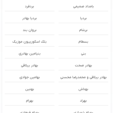
بامداد صمیمی
بردفرد
بردیا
بردیا بهادر
برشام
بروان بند
بسطام
بلک اسکورپیون موزیک
بنی
بنیامین بهادری
بهادر صحت
بهادر ییلاقی
بهادر ییلاقی و محمدرضا محسنی
بهامین جوادی
بهتاش
بهتین
بهراد
بهرام
بهرام شهبازی
بهرام فرهادی