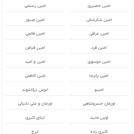
امین حصیری
امین رستمی
امین شکرشکن
امین صبور
امین عراقی
امین فالجی
امین فرد
امین فیاض
امین موسوی
امین و امید
امین پابرجا
امین کاظمی
امینو
انوش ترکاشوند
اورمان خسروشاهی
اورمان و علی دانیالی
اوپن مایند
ايلاى اكبرى
اکبری زاده
ایرج