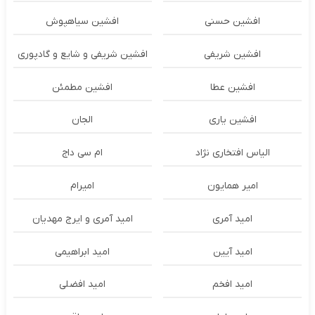
افشین حسنی
افشین سیاهپوش
افشین شریفی
افشین شریفی و شایع و گادپوری
افشین عطا
افشین مطمئن
افشین یاری
الجان
الیاس افتخاری نژاد
ام سی داج
امير همايون
اميرام
امید آمری
امید آمری و ایرج مهدیان
امید آیین
امید ابراهیمی
امید افخم
امید افضلی