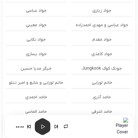
جواد زیاری
جواد عباسی
جواد عباسی و مهدی احمدزاده
جواد معینی
جواد مقدم
جواد نکایی
جواد کاغذی
جواد یساری
جونگ کوک Jungkook
جیگر مدیا حسین
حاتم لورایی
حاتم لورایی و شایع و امیر تتلو
حامد آذری
حامد احمدی
حامد اشرفی
حامد الماسی
حامد برادران
حامد برزگری
00:00