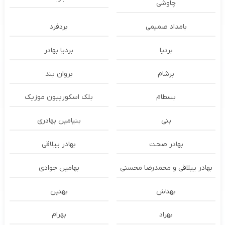
چاوشی
بامداد صمیمی
بردفرد
بردیا
بردیا بهادر
برشام
بروان بند
بسطام
بلک اسکورپیون موزیک
بنی
بنیامین بهادری
بهادر صحت
بهادر ییلاقی
بهادر ییلاقی و محمدرضا محسنی
بهامین جوادی
بهتاش
بهتین
بهراد
بهرام