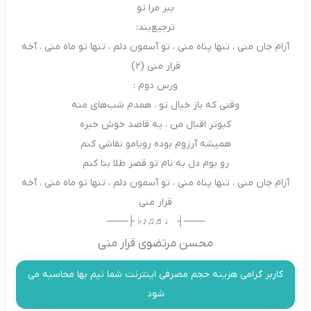
ببر مرا تو
ترجیع‌بند:
آرام جان منی ، تنها پناه منی ، تو آسمون دلم ، تنها تو ماه منی ، آخه
قرار منی (۲)
ورس دوم :
وقتی که باز خیال تو ، همدم شب‌های منه
کبوتر اقبال من ، یه قاصد خوش خبره
همیشه آرزوم بوده رویامو نقاشی کنم
رو بوم دل به نام تو قصر طلا بنا کنم
آرام جان منی ، تنها پناه منی ، تو آسمون دلم ، تنها تو ماه منی ، آخه
قرار منی
───┤ ♩♬♫♪♭ ├───
محسن مرتضوی قرار منی
کاربر گرامی هزینه حجم مصرفی اینترنت شما نیم بها محاسبه می
شود