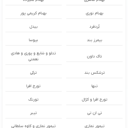
بهنام نوری
بهنام کریمی پور
بُردفرد
بیدل
بیمرز بند
بیوسا
تتلو و شایع و پوری و هادی
تاک داون
نعمتی
ترشكس بند
ترکی
تنها
تورج افرا
تورج افرا و کژال
تورنگ
تی ان تی
تیبر
تیمور نمازی
تیمور نمازی و کاوه سلطانی