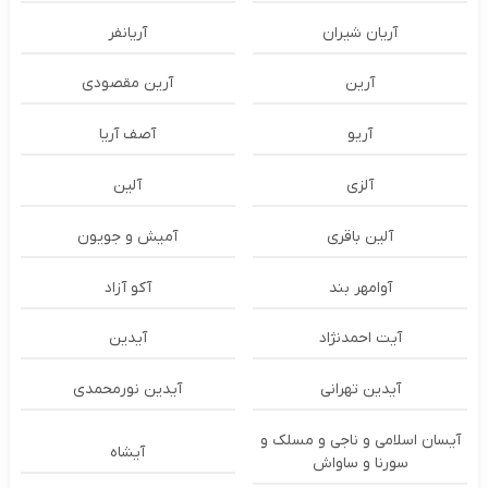
آریان شیران
آریانفر
آرین
آرین مقصودی
آریو
آصف آریا
آلزی
آلین
آلین باقری
آمیش و جویون
آوامهر بند
آکو آزاد
آیت احمدنژاد
آیدین
آیدین تهرانی
آیدین نورمحمدی
آیسان اسلامی و ناجی و مسلک و
آیشاه
سورنا و ساواش