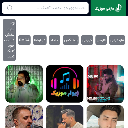
مازنی موزیک
🎧
جهت
پخش
مازندرانی
فارسی
کوردی
ریمیکس
خانه
درباره‌‌ما
DMCA
موزیک
خود
کلیک
کنید…