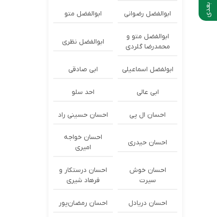
ابوالفضل رضوانی
ابوالفضل متو
ابوالفضل متو و
ابوالفضل نظری
محمدرضا گلردی
ابولفضل اسماعیلی
ابی صادقی
ابی عالی
احد سلو
احسان ال پی
احسان حسینی راد
احسان خواجه
احسان حیدری
امیری
احسان خوش
احسان درستكار و
سیرت
فرهاد شيرى
احسان دریادل
احسان رمضان‌پور