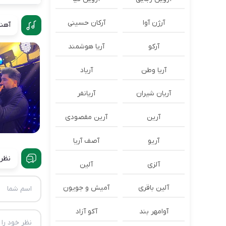
آرژن آوا
آرکان حسینی
آهنگ
آرکو
آریا هوشمند
آریا وطن
آریاد
آریان شیران
آریانفر
آرین
آرین مقصودی
آریو
آصف آریا
نظرا
آلزی
آلین
آلین باقری
آمیش و جویون
آوامهر بند
آکو آزاد