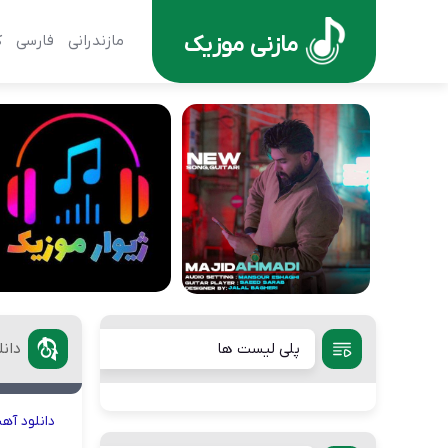
مازنی موزیک
مازندرانی
فارسی
ک
پلی لیست ها
دان
دانلود
آه