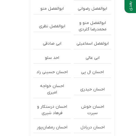
ابوالفضل رضوانی
ابوالفضل متو
ابوالفضل متو و
ابوالفضل نظری
محمدرضا گلردی
ابولفضل اسماعیلی
ابی صادقی
ابی عالی
احد سلو
احسان ال پی
احسان حسینی راد
احسان خواجه
احسان حیدری
امیری
احسان خوش
احسان درستكار و
سیرت
فرهاد شيرى
احسان دریادل
احسان رمضان‌پور