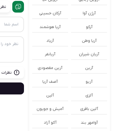
نظرا
آرژن آوا
آرکان حسینی
آرکو
آریا هوشمند
آریا وطن
آریاد
آریان شیران
آریانفر
آرین
آرین مقصودی
نظرات ب
آریو
آصف آریا
آلزی
آلین
آلین باقری
آمیش و جویون
آوامهر بند
آکو آزاد