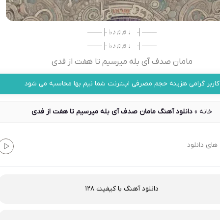
───┤ ♩♬♫♪♭ ├───
───┤ ♩♬♫♪♭ ├───
مامان صدف آی بله میرسیم تا هفت از فدی
کاربر گرامی هزینه حجم مصرفی اینترنت شما نیم بها محاسبه می شود
خانه
»
دانلود آهنگ مامان صدف آی بله میرسیم تا هفت از فدی
های دانلود
دانلود آهنگ با کیفیت 128