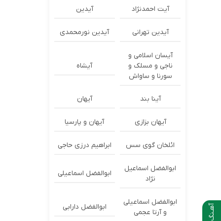
آیت احمدنژاد
آیدین
آیدین تهرانی
آیدین نورمحمدی
آیسان اسلامی و
ناجی و مسلک و
آیشاه
سورنا و ساواش
آینا بند
آیهان
آیهان بزازی
آیهان و پارسیا
ائلخان گوی سس
ابراهیم درزی حاجی
ابوالفضل اسماعیل
ابوالفضل اسماعیلی
نژاد
ابوالفضل اسماعیلی
ابوالفضل دارابی
آهـنگ بعدی
و آرتا عجمی