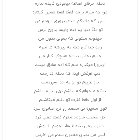
دیگه حرفای اضافه بیخودی فایده نداره
من که میرم بارمم فقطُ فقط همین گیتاره
پس اگه دلتنگم شدی یروزی نبودم من
تو تکُ تنها یه تنه وایسا بدون ترس
میدونم میتونی که بمونی بدون من
راتو جدا کن منم به بیراهه ها میرم
میرم یجایی نباشه هیچکی کنار من
اینروزا میگذره منم که آدم سابق میشم
تنها فرقش اینه که دیگه ندارمت
برو عزیزم تو رو به خدا سپردمت
دیگه میخوام که نباشم تَهی نداره تلاشم
از اول فقط نفرت تو قلبم میکاشتم
توی مسیره بی مقصد رو تن خیابون سرد
دل سمتت میومد مغزم گفت عقب گرد
شیرین من نشد فرهاد بمونم تا تهش
لیلی من دیدی مجنون شدم من آخرش