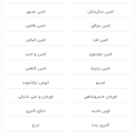
امین شکرشکن
امین صبور
امین عراقی
امین فالجی
امین فرد
امین فیاض
امین موسوی
امین و امید
امین پابرجا
امین کاظمی
امینو
انوش ترکاشوند
اورمان خسروشاهی
اورمان و علی دانیالی
اوپن مایند
ايلاى اكبرى
اکبری زاده
ایرج