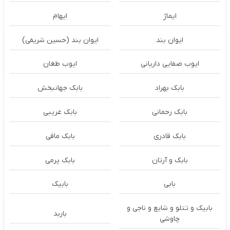
ایماژ
ایهام
ایوان بند
ایوان بند (حسین شریفی)
ایوب صفایی داریانی
ایوب طغان
بابک بهراد
بابک جهانبخش
بابک رحمانی
بابک غریبی
بابک قادری
بابک مافی
بابک و آرتان
بابک پرمی
بابی
بابیک
بابیک و تتلو و شایع و ناجی و
باربد
چاوشی