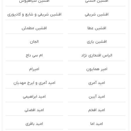
افشین حسنی
افشین سیاهپوش
افشین شریفی
افشین شریفی و شایع و گادپوری
افشین عطا
افشین مطمئن
افشین یاری
الجان
الیاس افتخاری نژاد
ام سی داج
امير همايون
اميرام
امید آمری
امید آمری و ایرج مهدیان
امید آیین
امید ابراهیمی
امید افخم
امید افضلی
امید اما
امید باقری