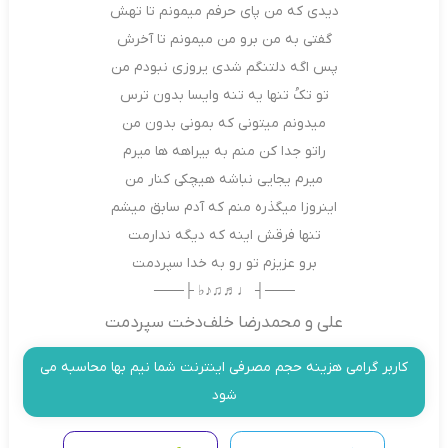
دیدی که من پای حرفم میمونم تا تهش
گفتی به من برو من میمونم تا آخرش
پس اگه دلتنگم شدی یروزی نبودم من
تو تکُ تنها یه تنه وایسا بدون ترس
میدونم میتونی که بمونی بدون من
راتو جدا کن منم به بیراهه ها میرم
میرم یجایی نباشه هیچکی کنار من
اینروزا میگذره منم که آدم سابق میشم
تنها فرقش اینه که دیگه ندارمت
برو عزیزم تو رو به خدا سپردمت
───┤ ♩♬♫♪♭ ├───
علی و محمدرضا خلف‌دخت سپردمت
کاربر گرامی هزینه حجم مصرفی اینترنت شما نیم بها محاسبه می
شود