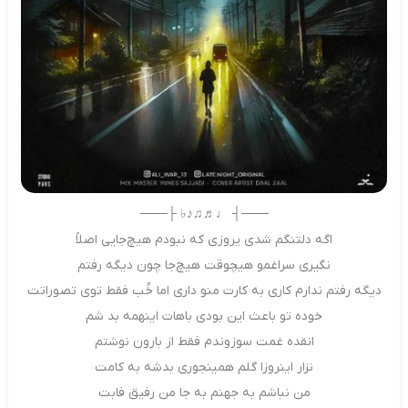
───┤ ♩♬♫♪♭ ├───
اگه دلتنگم شدی یروزی که نبودم هیچ‌جایی اصلاً
نگیری سراغمو هیچوقت هیچ‌جا چون دیگه رفتم
دیگه رفتم ندارم کاری به کارت منو داری اما خُب فقط توی تصوراتت
خوده تو باعث این بودی باهات اینهمه بد شم
انقده غمت سوزوندم فقط از بارون نوشتم
نزار اینروزا گلم همینجوری بدشه به کامت
من نباشم به جهنم به جا من رفیق فابت