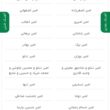
امیر اصغرزاده
امیر اصفهانی
آهـنگ بعدی
آهنـگ قبلی
امیر امیری
امیر انقلاب
امیر باباجانی
امیر برهانی
امیر برک
امیر بهادر
امیر بوران
امیر تتلو
امیر تتلو و شادمهر عقیلی و
امیر تتلو و محسن چاوشی و
وحید قادری
محمد میراد و حسین و شایع
امیر تسلیمی
امیر تنها
امیر توما
امیر جمشید صادقی
امیر حسام رحمانی
امیر حسین پارسا