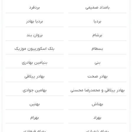
بامداد صمیمی
بردفرد
بردیا
بردیا بهادر
برشام
بروان بند
بسطام
بلک اسکورپیون موزیک
بنی
بنیامین بهادری
بهادر صحت
بهادر ییلاقی
بهادر ییلاقی و محمدرضا محسنی
بهامین جوادی
بهتاش
بهتین
بهراد
بهرام
بهرام شهبازی
بهرام فرهادی