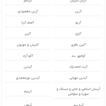
آریان شیران
آریانفر
آرین
آرین مقصودی
آریو
آصف آریا
آلزی
آلین
آلین باقری
آمیش و جویون
آوامهر بند
آکو آزاد
آیت احمدنژاد
آیدین
آیدین تهرانی
آیدین نورمحمدی
آیسان اسلامی و ناجی و مسلک و
آیشاه
سورنا و ساواش
آینا بند
آیهان