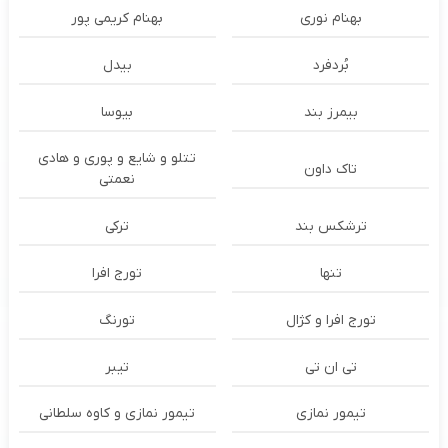
بهنام نوری
بهنام کریمی پور
بُردفرد
بیدل
بیمرز بند
بیوسا
تتلو و شایع و پوری و هادی
تاک داون
نعمتی
ترشكس بند
ترکی
تنها
تورج افرا
تورج افرا و کژال
تورنگ
تی ان تی
تیبر
تیمور نمازی
تیمور نمازی و کاوه سلطانی