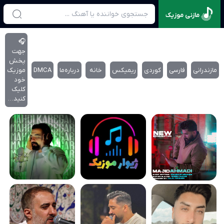
مازنی موزیک
🎧
جهت
پخش
مازندرانی
فارسی
کوردی
ریمیکس
خانه
درباره‌‌ما
DMCA
موزیک
خود
کلیک
کنید…