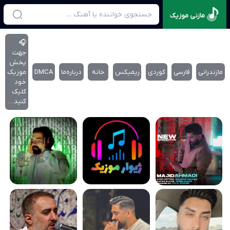
مازنی موزیک
🎧
جهت
پخش
مازندرانی
فارسی
کوردی
ریمیکس
خانه
درباره‌‌ما
DMCA
موزیک
خود
کلیک
کنید…