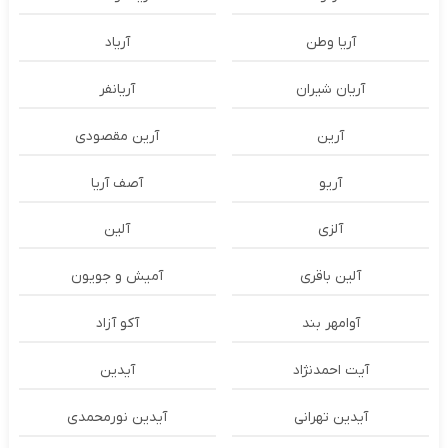
آریا وطن
آریاد
آریان شیران
آریانفر
آرین
آرین مقصودی
آریو
آصف آریا
آلزی
آلین
آلین باقری
آمیش و جویون
آوامهر بند
آکو آزاد
آیت احمدنژاد
آیدین
آیدین تهرانی
آیدین نورمحمدی