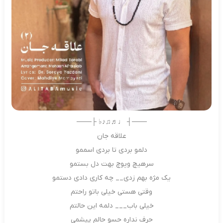
───┤ ♩♬♫♪♭ ├───
علاقه جان
دلمو بردی تا بردی اسممو
سرهیچ وپوچ بهت دل بستمو
یک مژه بهم زدی__ چه کاری دادی دستمو
وقتی هستی خیلی باتو راحتم
خیلی باب___ دلمه این حالتم
حرف نداره حسو حالم پیشمی