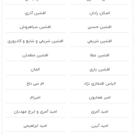
اصلان رادان
افشین آذری
افشین حسنی
افشین سیاهپوش
افشین شریفی
افشین شریفی و شایع و گادپوری
افشین عطا
افشین مطمئن
افشین یاری
الجان
الیاس افتخاری نژاد
ام سی داج
امير همايون
اميرام
امید آمری
امید آمری و ایرج مهدیان
امید آیین
امید ابراهیمی