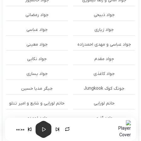
جواد امانی و رضا تیموری
جواد حاتمپور
جواد ذبیحی
جواد رمضانی
جواد زیاری
جواد عباسی
جواد عباسی و مهدی احمدزاده
جواد معینی
جواد مقدم
جواد نکایی
جواد کاغذی
جواد یساری
جونگ کوک Jungkook
جیگر مدیا حسین
حاتم لورایی
حاتم لورایی و شایع و امیر تتلو
حامد آذری
حامد احمدی
00:00
حامد اشرفی
حامد الماسی