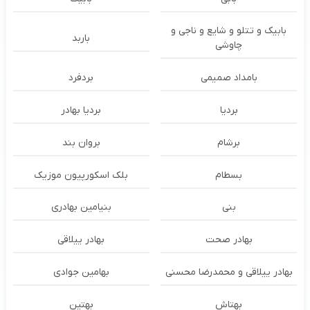
بابیک و تتلو و شایع و ناجی و
باربد
چاوشی
بامداد صمیمی
بردفرد
بردیا
بردیا بهادر
برشام
بروان بند
بسطام
بلک اسکورپیون موزیک
بنی
بنیامین بهادری
بهادر صحت
بهادر ییلاقی
بهادر ییلاقی و محمدرضا محسنی
بهامین جوادی
بهتاش
بهتین