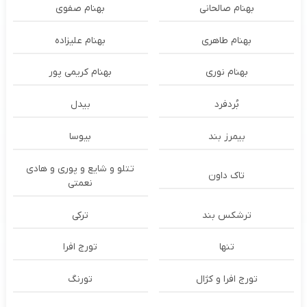
بهنام صالحانی
بهنام صفوی
بهنام طاهری
بهنام علیزاده
بهنام نوری
بهنام کریمی پور
بُردفرد
بیدل
بیمرز بند
بیوسا
تتلو و شایع و پوری و هادی
تاک داون
نعمتی
ترشكس بند
ترکی
تنها
تورج افرا
تورج افرا و کژال
تورنگ