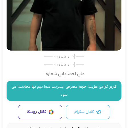
───┤ ♩♬♫♪♭ ├───
───┤ ♩♬♫♪♭ ├───
علی احمدیانی شماره 1
کاربر گرامی هزینه حجم مصرفی اینترنت شما نیم بها محاسبه می
شود
کانال تلگرام
کانال روبیکا