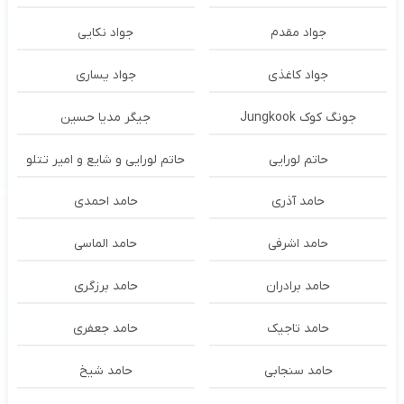
جواد مقدم
جواد نکایی
جواد کاغذی
جواد یساری
جونگ کوک Jungkook
جیگر مدیا حسین
حاتم لورایی
حاتم لورایی و شایع و امیر تتلو
حامد آذری
حامد احمدی
حامد اشرفی
حامد الماسی
حامد برادران
حامد برزگری
حامد تاجیک
حامد جعفری
حامد سنجابی
حامد شیخ