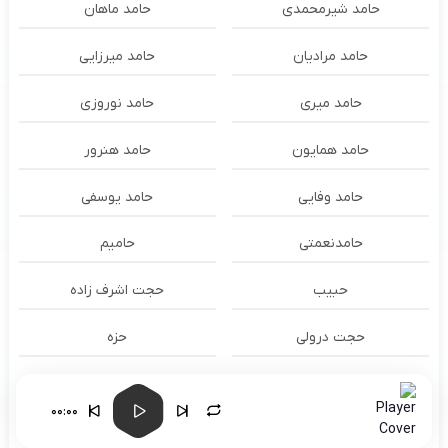
حامد شیرمحمدی
حامد ماهان
حامد مرادیان
حامد میرزایی
حامد میری
حامد نوروزی
حامد همایون
حامد هنرور
حامد وفایی
حامد یوسفی
حامدنعمتی
حامیم
حبیب
حجت اشرف زاده
حجت درولی
حزه
حسام الدين سراج
حسام الدین سراج
00:00
حسام الدین موسوی و طهمورث
حسام حیدری