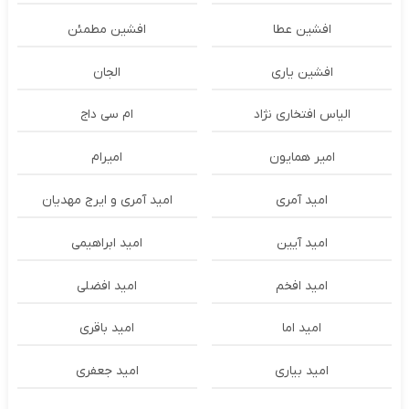
افشین عطا
افشین مطمئن
افشین یاری
الجان
الیاس افتخاری نژاد
ام سی داج
امير همايون
اميرام
امید آمری
امید آمری و ایرج مهدیان
امید آیین
امید ابراهیمی
امید افخم
امید افضلی
امید اما
امید باقری
امید بیاری
امید جعفری