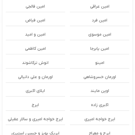
امین عراقی
امین فالجی
امین فرد
امین فیاض
امین موسوی
امین و امید
امین پابرجا
امین کاظمی
امینو
انوش ترکاشوند
اورمان خسروشاهی
اورمان و علی دانیالی
اوپن مایند
ايلاى اكبرى
اکبری زاده
ایرج
ایرج خواجه امیری
ایرج خواجه امیری و سالار عقیلی
ایرج و معراج
ایریک بویز و حسین استیری