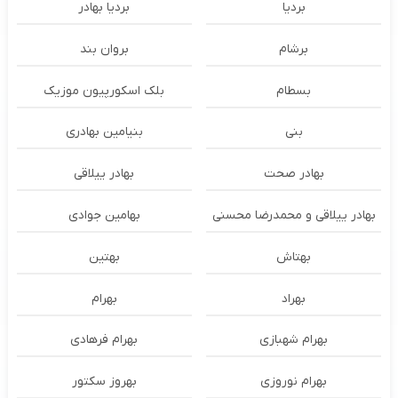
بردیا
بردیا بهادر
برشام
بروان بند
بسطام
بلک اسکورپیون موزیک
بنی
بنیامین بهادری
بهادر صحت
بهادر ییلاقی
بهادر ییلاقی و محمدرضا محسنی
بهامین جوادی
بهتاش
بهتین
بهراد
بهرام
بهرام شهبازی
بهرام فرهادی
بهرام نوروزی
بهروز سکتور