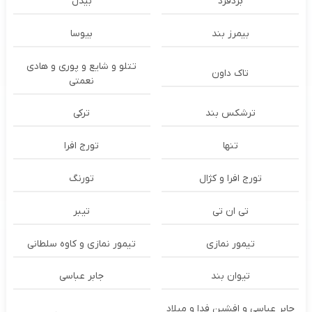
بُردفرد
بیدل
بیمرز بند
بیوسا
تتلو و شایع و پوری و هادی
تاک داون
نعمتی
ترشكس بند
ترکی
تنها
تورج افرا
تورج افرا و کژال
تورنگ
تی ان تی
تیبر
تیمور نمازی
تیمور نمازی و کاوه سلطانی
تیوان بند
جابر عباسی
جابر عباسی و افشین فدا و میلاد