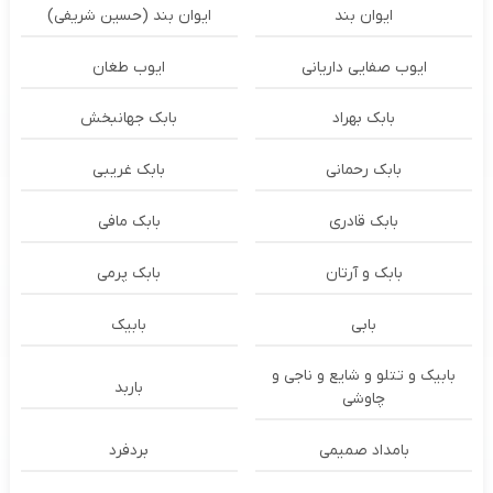
ایوان بند
ایوان بند (حسین شریفی)
ایوب صفایی داریانی
ایوب طغان
بابک بهراد
بابک جهانبخش
بابک رحمانی
بابک غریبی
بابک قادری
بابک مافی
بابک و آرتان
بابک پرمی
بابی
بابیک
بابیک و تتلو و شایع و ناجی و
باربد
چاوشی
بامداد صمیمی
بردفرد