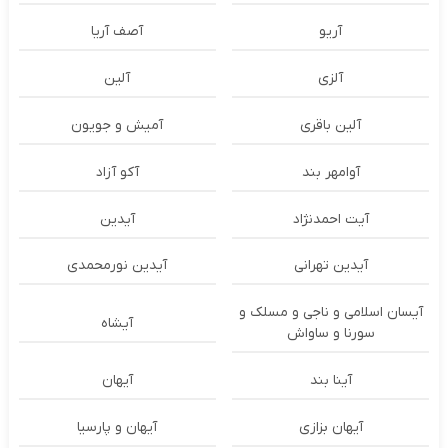
آریو
آصف آریا
آلزی
آلین
آلین باقری
آمیش و جویون
آوامهر بند
آکو آزاد
آیت احمدنژاد
آیدین
آیدین تهرانی
آیدین نورمحمدی
آیسان اسلامی و ناجی و مسلک و
آیشاه
سورنا و ساواش
آینا بند
آیهان
آیهان بزازی
آیهان و پارسیا