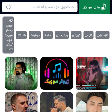
مازنی موزیک
🎧
جهت
پخش
مازندرانی
فارسی
کوردی
ریمیکس
خانه
درباره‌‌ما
DMCA
موزیک
خود
کلیک
کنید…