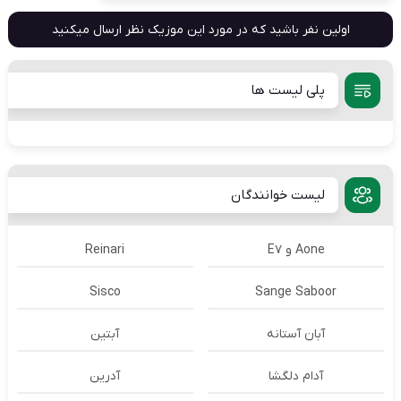
اولین نفر باشید که در مورد این موزیک نظر ارسال میکنید
پلی لیست ها
لیست خوانندگان
Aone و E7
Reinari
Sisco
Sange Saboor
آبان آستانه
آبتین
آدام دلگشا
آدرين