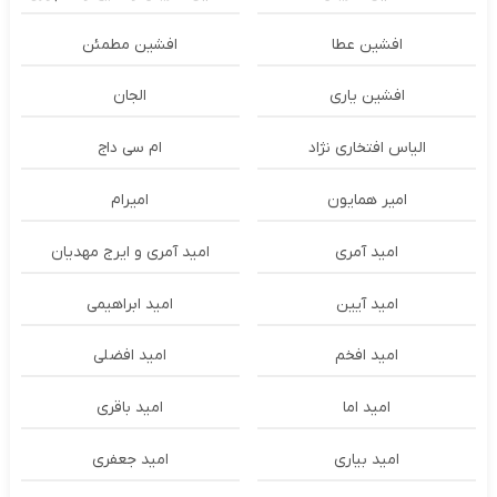
افشین عطا
افشین مطمئن
افشین یاری
الجان
الیاس افتخاری نژاد
ام سی داج
امير همايون
اميرام
امید آمری
امید آمری و ایرج مهدیان
امید آیین
امید ابراهیمی
امید افخم
امید افضلی
امید اما
امید باقری
امید بیاری
امید جعفری