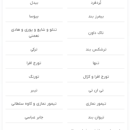
بُردفرد
بیدل
بیمرز بند
بیوسا
تتلو و شایع و پوری و هادی
تاک داون
نعمتی
ترشكس بند
ترکی
تنها
تورج افرا
تورج افرا و کژال
تورنگ
تی ان تی
تیبر
تیمور نمازی
تیمور نمازی و کاوه سلطانی
تیوان بند
جابر عباسی