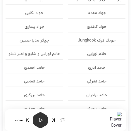
جواد مقدم
جواد نکایی
جواد کاغذی
جواد یساری
جونگ کوک Jungkook
جیگر مدیا حسین
حاتم لورایی
حاتم لورایی و شایع و امیر تتلو
حامد آذری
حامد احمدی
حامد اشرفی
حامد الماسی
حامد برادران
حامد برزگری
حامد تاجیک
حامد جعفری
00:00
حامد سنجابی
حامد شیخ