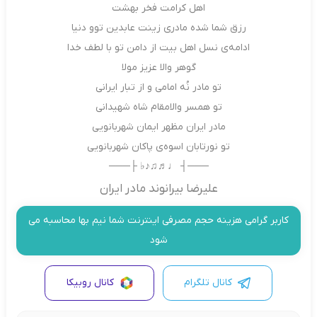
اهل کرامت فخر بهشت
رزق شما شده مادری زینت عابدین توو دنیا
ادامه‌ی نسل اهل بیت از دامن تو با لطف خدا
گوهر والا عزیز مولا
تو مادر نُه امامی و از تبار ایرانی
تو‌ همسر والامقام شاه شهیدانی
مادر ایران مظهر ایمان شهربانویی
تو نورتابان اسوه‌ی پاکان شهربانویی
───┤ ♩♬♫♪♭ ├───
علیرضا بیرانوند مادر ایران
کاربر گرامی هزینه حجم مصرفی اینترنت شما نیم بها محاسبه می
شود
کانال تلگرام
کانال روبیکا