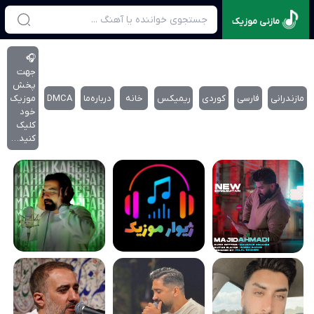
مازنی موزیک
🎧
جهت
پخش
مازندرانی
فارسی
کوردی
ریمیکس
خانه
درباره‌‌ما
DMCA
موزیک
خود
کلیک
کنید…