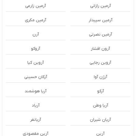
آرمین رازانی
آرمین زارعی
آرمین سپیدار
آرمین مکری
آرمین نصرتی
آرن
آرون افشار
آروکو
آروین رجایی
آروین کیا
آرژن آوا
آرکان حسینی
آرکو
آریا هوشمند
آریا وطن
آریاد
آریان شیران
آریانفر
آرین
آرین مقصودی