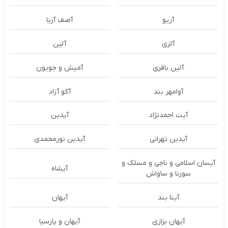
آریو
آصف آریا
آلزی
آلین
آلین باقری
آمیش و جویون
آوامهر بند
آکو آزاد
آیت احمدنژاد
آیدین
آیدین تهرانی
آیدین نورمحمدی
آیسان اسلامی و ناجی و مسلک و
آیشاه
سورنا و ساواش
آینا بند
آیهان
آیهان بزازی
آیهان و پارسیا