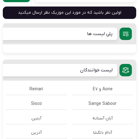
اولین نفر باشید که در مورد این موزیک نظر ارسال میکنید
پلی لیست ها
لیست خوانندگان
Aone و E7
Reinari
Sisco
Sange Saboor
آبان آستانه
آبتین
آدام دلگشا
آدرين