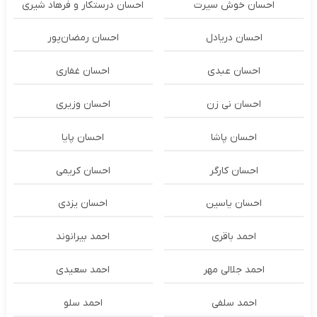
احسان خوش سیرت
احسان درستكار و فرهاد شيرى
احسان دریادل
احسان رمضان‌پور
احسان عبدی
احسان غفاری
احسان نی زن
احسان وزیری
احسان پاشا
احسان پایا
احسان کارگر
احسان کریمی
احسان یاسین
احسان یزدی
احمد باقری
احمد بیرانوند
احمد جلالی مهر
احمد سعیدی
احمد سلفی
احمد سلو