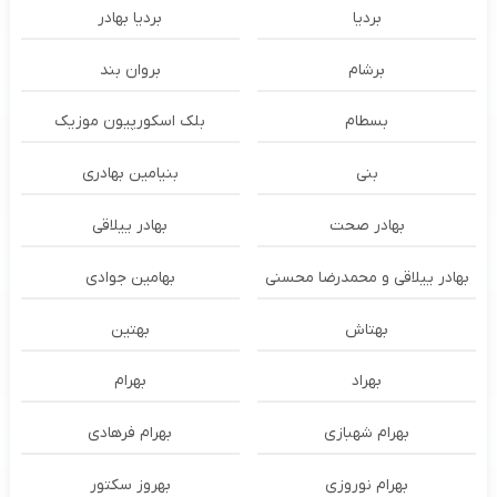
بردیا
بردیا بهادر
برشام
بروان بند
بسطام
بلک اسکورپیون موزیک
بنی
بنیامین بهادری
بهادر صحت
بهادر ییلاقی
بهادر ییلاقی و محمدرضا محسنی
بهامین جوادی
بهتاش
بهتین
بهراد
بهرام
بهرام شهبازی
بهرام فرهادی
بهرام نوروزی
بهروز سکتور