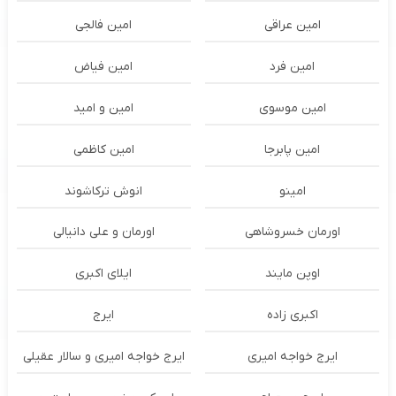
امین عراقی
امین فالجی
امین فرد
امین فیاض
امین موسوی
امین و امید
امین پابرجا
امین کاظمی
امینو
انوش ترکاشوند
اورمان خسروشاهی
اورمان و علی دانیالی
اوپن مایند
ايلاى اكبرى
اکبری زاده
ایرج
ایرج خواجه امیری
ایرج خواجه امیری و سالار عقیلی