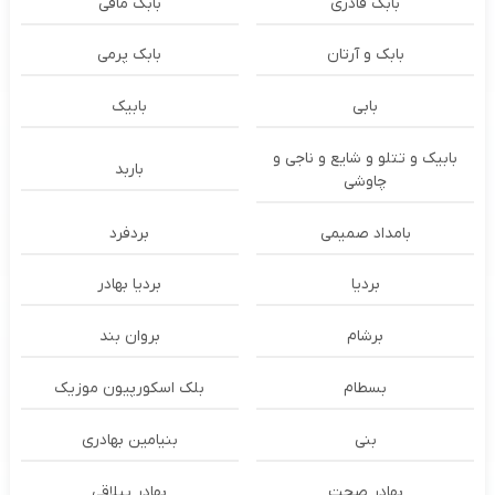
بابک قادری
بابک مافی
بابک و آرتان
بابک پرمی
بابی
بابیک
بابیک و تتلو و شایع و ناجی و
باربد
چاوشی
بامداد صمیمی
بردفرد
بردیا
بردیا بهادر
برشام
بروان بند
بسطام
بلک اسکورپیون موزیک
بنی
بنیامین بهادری
بهادر صحت
بهادر ییلاقی