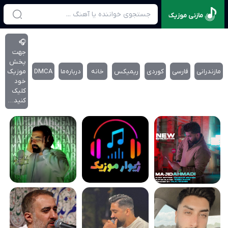
مازنی موزیک
🎧
جهت
پخش
مازندرانی
فارسی
کوردی
ریمیکس
خانه
درباره‌‌ما
DMCA
موزیک
خود
کلیک
کنید…