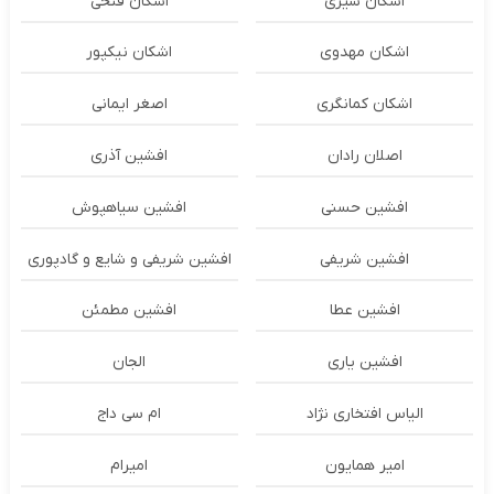
اشکان شیری
اشکان فتحی
اشکان مهدوی
اشکان نیکپور
اشکان‌ کمانگری
اصغر ایمانی
اصلان رادان
افشین آذری
افشین حسنی
افشین سیاهپوش
افشین شریفی
افشین شریفی و شایع و گادپوری
افشین عطا
افشین مطمئن
افشین یاری
الجان
الیاس افتخاری نژاد
ام سی داج
امير همايون
اميرام