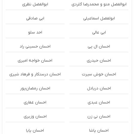
ابوالفضل متو و محمدرضا گلردی
ابوالفضل نظری
ابولفضل اسماعیلی
ابی صادقی
ابی عالی
احد سلو
احسان ال پی
احسان حسینی راد
احسان حیدری
احسان خواجه امیری
احسان خوش سیرت
احسان درستكار و فرهاد شيرى
احسان دریادل
احسان رمضان‌پور
احسان عبدی
احسان غفاری
احسان نی زن
احسان وزیری
احسان پاشا
احسان پایا