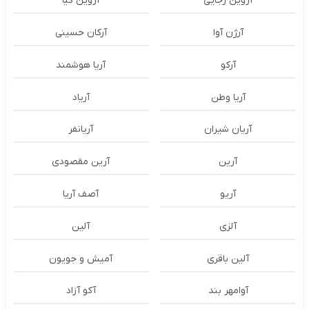
آروین رجایی
آروین کیا
آرژن آوا
آرکان حسینی
آرکو
آریا هوشمند
آریا وطن
آریاد
آریان شیران
آریانفر
آرین
آرین مقصودی
آریو
آصف آریا
آلزی
آلین
آلین باقری
آمیش و جویون
آوامهر بند
آکو آزاد