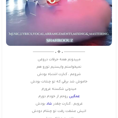
──────── • ✤ • ────────
مییدونم همه حرفات دروغن
نمیخواستم وایستیم تورو هم
شروعم ، کنارت اشتباه بودش
خاموش شد برقی که تو چشات بودش
میدونی شکسته غرورم
غمگین
روحم از خودم دورم
غروبم ، کنارت چقدر
شاد
بودش
اتیش عشقت رفت تو چشام دودش