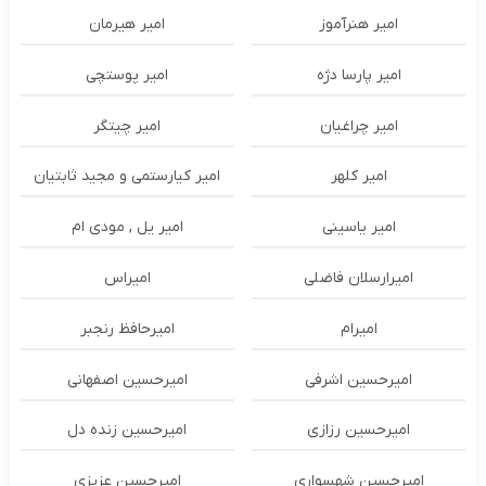
امیر هنرآموز
امیر هیرمان
امیر پارسا دژه
امیر پوستچی
امیر چراغیان
امیر چیتگر
امیر کلهر
امیر کیارستمی و مجید ثابتیان
امیر یاسینی
امیر یل , مودی ام
امیرارسلان فاضلی
امیراس
امیرام
امیرحافظ رنجبر
امیرحسین اشرفی
امیرحسین اصفهانی
امیرحسین رزازی
امیرحسین زنده دل
امیرحسین شهسواری
امیرحسین عزیزی