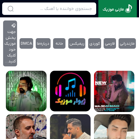
مازنی موزیک
🎧
جهت
پخش
مازندرانی
فارسی
کوردی
ریمیکس
خانه
درباره‌‌ما
DMCA
موزیک
خود
کلیک
کنید…