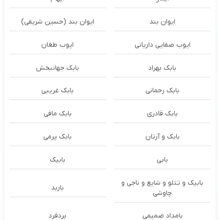
ایوان بند
ایوان بند (حسین شریفی)
ایوب صفایی داریانی
ایوب طغان
بابک بهراد
بابک جهانبخش
بابک رحمانی
بابک غریبی
بابک قادری
بابک مافی
بابک و آرتان
بابک پرمی
بابی
بابیک
بابیک و تتلو و شایع و ناجی و
باربد
چاوشی
بامداد صمیمی
بردفرد