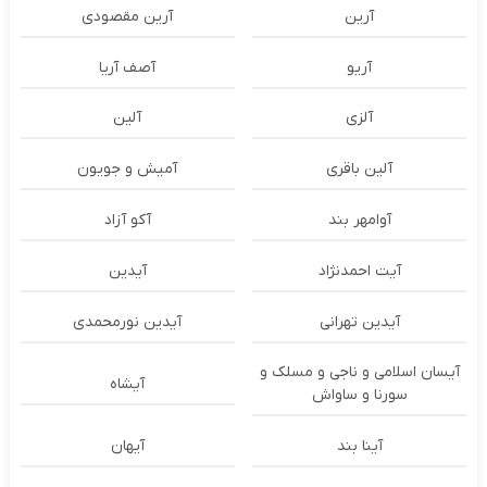
آرین
آرین مقصودی
آریو
آصف آریا
آلزی
آلین
آلین باقری
آمیش و جویون
آوامهر بند
آکو آزاد
آیت احمدنژاد
آیدین
آیدین تهرانی
آیدین نورمحمدی
آیسان اسلامی و ناجی و مسلک و
آیشاه
سورنا و ساواش
آینا بند
آیهان