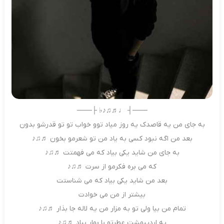
───┤ ♩♬♫♪♭ ├───
به جای من یه قاصدک یه روز میاد توو خواب تو تو قدرشو بدون
بعد من اگه نبود کسی به یاد من تو شعرمو بخون ♬♫♪
به جای من شاید یکی بیاد که می فهمتت ♬♫♪
که می بره فکرمو از سرت ♬♫♪
بعد من شاید یکی بیاد که می شناستت
بیشتر از من می خوادت
تمام من بیا ولی تو به مزار من یه لاله جا بذار ♬♫♪
یه اردیبهشت عطرتو با بهار بیاد ♬♫♪