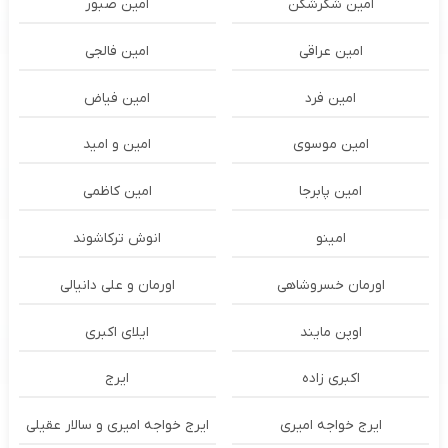
امین شکرشکن
امین صبور
امین عراقی
امین فالجی
امین فرد
امین فیاض
امین موسوی
امین و امید
امین پابرجا
امین کاظمی
امینو
انوش ترکاشوند
اورمان خسروشاهی
اورمان و علی دانیالی
اوپن مایند
ايلاى اكبرى
اکبری زاده
ایرج
ایرج خواجه امیری
ایرج خواجه امیری و سالار عقیلی