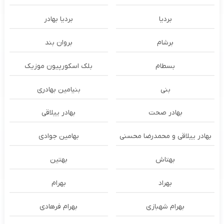
بردیا
بردیا بهادر
برشام
بروان بند
بسطام
بلک اسکورپیون موزیک
بنی
بنیامین بهادری
بهادر صحت
بهادر ییلاقی
بهادر ییلاقی و محمدرضا محسنی
بهامین جوادی
بهتاش
بهتین
بهراد
بهرام
بهرام شهبازی
بهرام فرهادی