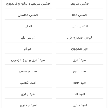
افشین شریفی
افشین شریفی و شایع و گادپوری
افشین عطا
افشین مطمئن
افشین یاری
الجان
الیاس افتخاری نژاد
ام سی داج
امير همايون
اميرام
امید آمری
امید آمری و ایرج مهدیان
امید آیین
امید ابراهیمی
امید افخم
امید افضلی
امید اما
امید باقری
امید بیاری
امید جعفری