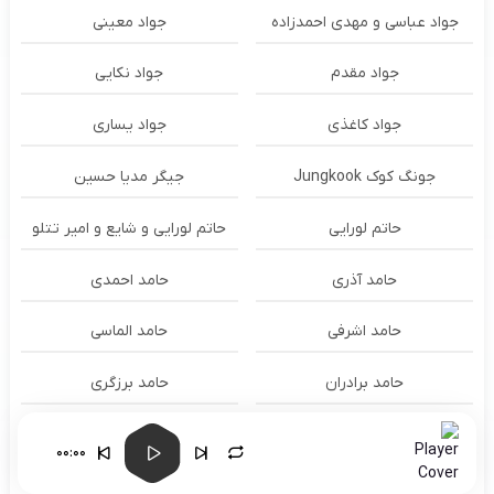
جواد عباسی و مهدی احمدزاده
جواد معینی
جواد مقدم
جواد نکایی
جواد کاغذی
جواد یساری
جونگ کوک Jungkook
جیگر مدیا حسین
حاتم لورایی
حاتم لورایی و شایع و امیر تتلو
حامد آذری
حامد احمدی
حامد اشرفی
حامد الماسی
حامد برادران
حامد برزگری
حامد تاجیک
حامد جعفری
00:00
حامد سنجابی
حامد شیخ