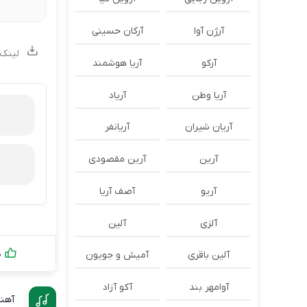
آرژن آوا
آرکان حسینی
لینک 
آرکو
آریا هوشمند
آریا وطن
آریاد
آریان شیران
آریانفر
آرین
آرین مقصودی
آریو
آصف آریا
آلزی
آلین
0
آلین باقری
آمیش و جویون
آوامهر بند
آکو آزاد
آهنگ