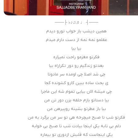
───┤ ♩♬♫♪♭ ├───
همین دیشب باز خواب تورو دیدم
عقلمو نمه نمه از دست دارم میدم
بیا بیا
فکرتو مغزمو راحت نمیزاره
بعدتو زندگیم رو دور تکراراه بیا
چی شد اصلا چی اومده سر مادوتا
ی بحث ساده ببین کارو کشونده کجا
چی میشه الان بیایی تموم شه این ماجرا
بیا دستاتو بازم حلقه بزن دور تن من
بیا باز عطرتو بشینه روپیرهن من
فکرتو شب تا صبح میچرخه هی تو سر من برگرد به من
دلم بی تابه یکی اینجا بیادت شب تا صبح بی خوابه
یکی اینجاست که قلبش ازدوری تو بیماره