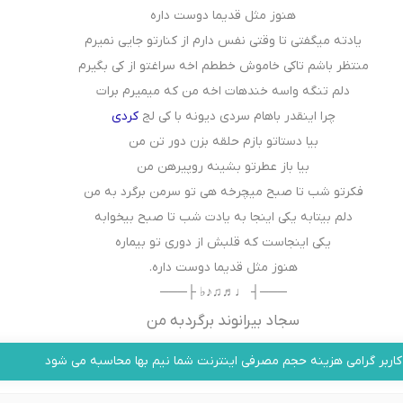
هنوز مثل قدیما دوست داره
یادته میگفتی تا وقتی نفس دارم از کنارتو جایی نمیرم
منتظر باشم تاکی خاموش خططم اخه سراغتو از کی بگیرم
دلم تنگه واسه خندهات اخه من که میمیرم برات
چرا اینقدر باهام سردی دیونه با کی لج
کردی
بیا دستاتو بازم حلقه بزن دور تن من
بیا باز عطرتو بشینه روپیرهن من
فکرتو شب تا صبح میچرخه هی تو سرمن برگرد به من
دلم بیتابه یکی اینجا به یادت شب تا صبح بیخوابه
یکی اینجاست که قلبش از دوری تو بیماره
هنوز مثل قدیما دوست داره.
───┤ ♩♬♫♪♭ ├───
سجاد بیرانوند برگردبه من
کاربر گرامی هزینه حجم مصرفی اینترنت شما نیم بها محاسبه می شود