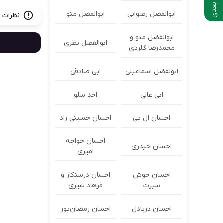
ابوالفضل رضوانی
ابوالفضل متو
نظرات ب
ابوالفضل متو و
ابوالفضل نظری
محمدرضا گلردی
ابولفضل اسماعیلی
ابی صادقی
ابی عالی
احد سلو
احسان ال پی
احسان حسینی راد
احسان خواجه
احسان حیدری
امیری
احسان خوش
احسان درستكار و
سیرت
فرهاد شيرى
احسان دریادل
احسان رمضان‌پور