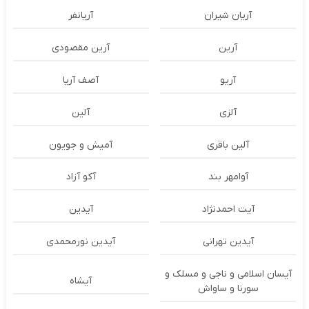
آریان شیران
آریانفر
آرین
آرین مقصودی
آریو
آصف آریا
آلزی
آلین
آلین باقری
آمیش و جویون
آوامهر بند
آکو آزاد
آیت احمدنژاد
آیدین
آیدین تهرانی
آیدین نورمحمدی
آیسان اسلامی و ناجی و مسلک و
آیشاه
سورنا و ساواش