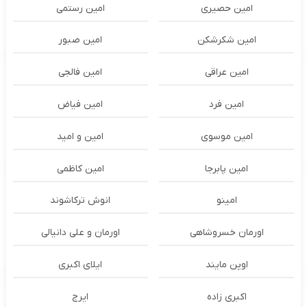
امین حصیری
امین رستمی
امین شکرشکن
امین صبور
امین عراقی
امین فالجی
امین فرد
امین فیاض
امین موسوی
امین و امید
امین پابرجا
امین کاظمی
امینو
انوش ترکاشوند
اورمان خسروشاهی
اورمان و علی دانیالی
اوپن مایند
ايلاى اكبرى
اکبری زاده
ایرج