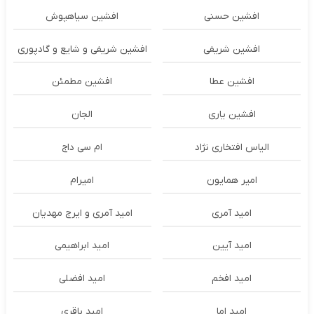
افشین حسنی
افشین سیاهپوش
افشین شریفی
افشین شریفی و شایع و گادپوری
افشین عطا
افشین مطمئن
افشین یاری
الجان
الیاس افتخاری نژاد
ام سی داج
امير همايون
اميرام
امید آمری
امید آمری و ایرج مهدیان
امید آیین
امید ابراهیمی
امید افخم
امید افضلی
امید اما
امید باقری