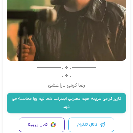
──────── • ✤ • ────────
──────── • ✤ • ────────
رضا کرمی تارا عشق
کاربر گرامی هزینه حجم مصرفی اینترنت شما نیم بها محاسبه می
شود
کانال تلگرام
کانال روبیکا