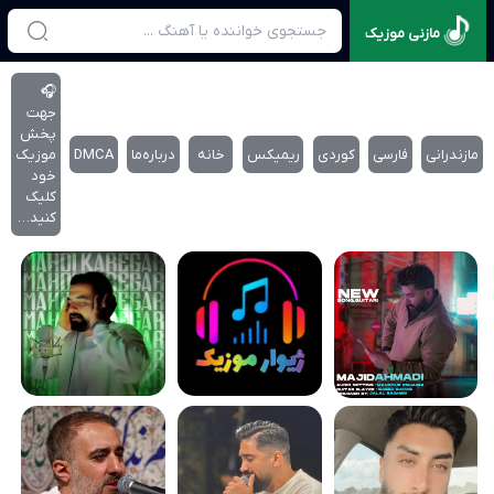
مازنی موزیک
🎧
جهت
پخش
مازندرانی
فارسی
کوردی
ریمیکس
خانه
درباره‌‌ما
DMCA
موزیک
خود
کلیک
کنید…