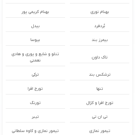
بهنام نوری
بهنام کریمی پور
بُردفرد
بیدل
بیمرز بند
بیوسا
تتلو و شایع و پوری و هادی
تاک داون
نعمتی
ترشكس بند
ترکی
تنها
تورج افرا
تورج افرا و کژال
تورنگ
تی ان تی
تیبر
تیمور نمازی
تیمور نمازی و کاوه سلطانی