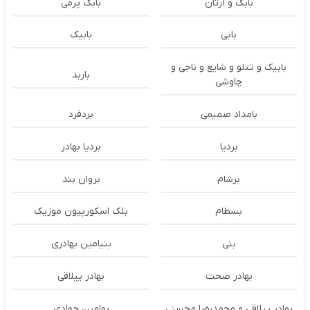
بابک و آرتان
بابک پرمی
بابی
بابیک
بابیک و تتلو و شایع و ناجی و
باربد
چاوشی
بامداد صمیمی
بردفرد
بردیا
بردیا بهادر
برشام
بروان بند
بسطام
بلک اسکورپیون موزیک
بنی
بنیامین بهادری
بهادر صحت
بهادر ییلاقی
بهادر ییلاقی و محمدرضا محسنی
بهامین جوادی