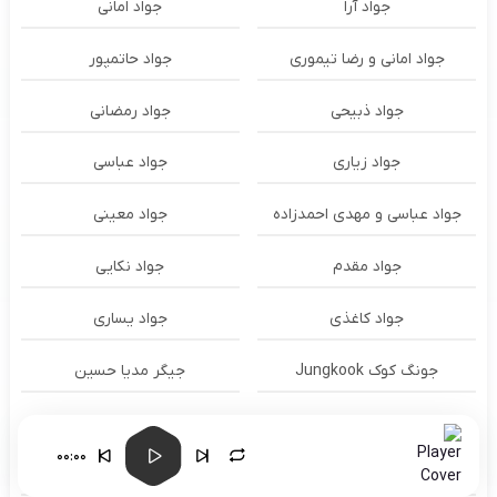
جواد آرا
جواد امانی
جواد امانی و رضا تیموری
جواد حاتمپور
جواد ذبیحی
جواد رمضانی
جواد زیاری
جواد عباسی
جواد عباسی و مهدی احمدزاده
جواد معینی
جواد مقدم
جواد نکایی
جواد کاغذی
جواد یساری
جونگ کوک Jungkook
جیگر مدیا حسین
حاتم لورایی
حاتم لورایی و شایع و امیر تتلو
00:00
حامد آذری
حامد احمدی