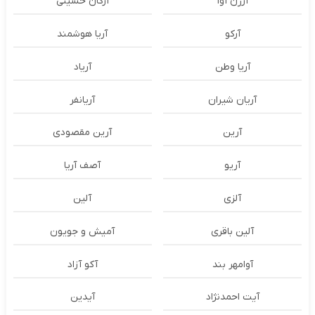
آرژن آوا
آرکان حسینی
آرکو
آریا هوشمند
آریا وطن
آریاد
آریان شیران
آریانفر
آرین
آرین مقصودی
آریو
آصف آریا
آلزی
آلین
آلین باقری
آمیش و جویون
آوامهر بند
آکو آزاد
آیت احمدنژاد
آیدین