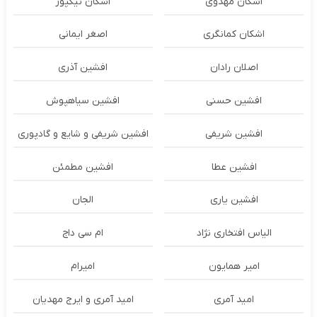
اشکان مهدوی
اشکان نیکپور
اشکان‌ کمانگری
اصغر ایمانی
اصلان رادان
افشین آذری
افشین حسنی
افشین سیاهپوش
افشین شریفی
افشین شریفی و شایع و گادپوری
افشین عطا
افشین مطمئن
افشین یاری
الجان
الیاس افتخاری نژاد
ام سی داج
امير همايون
اميرام
امید آمری
امید آمری و ایرج مهدیان