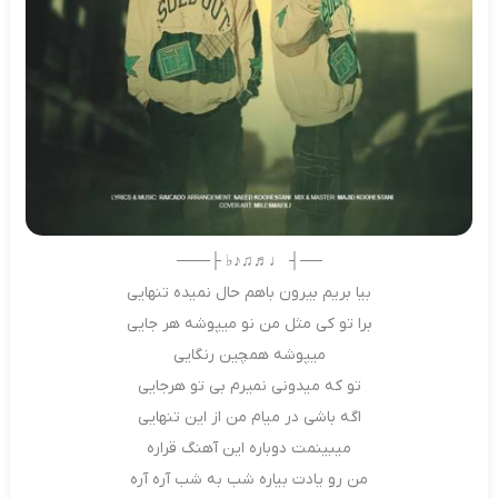
──┤ ♩♬♫♪♭ ├───
ﺑﻴﺎ ﺑﺮﻳﻢ ﺑﻴﺮون ﺑﺎﻫﻢ ﺣﺎل ﻧﻤﻴﺪه ﺗﻨﻬﺎﻳﻰ
ﺑﺮا ﺗﻮ ﻛﻰ ﻣﺜﻞ ﻣﻦ ﻧﻮ ﻣﻴﭙﻮﺷﻪ ﻫﺮ ﺟﺎﻳﻰ
ﻣﻴﭙﻮﺷﻪ ﻫﻤﭽﻴﻦ رﻧﮕﺎﻳﻰ
ﺗﻮ ﻛﻪ ﻣﻴﺪوﻧﻰ ﻧﻤﻴﺮم ﺑﻰ ﺗﻮ ﻫﺮﺟﺎﻳﻰ
اﮔﻪ ﺑﺎﺷﻰ در ﻣﻴﺎم ﻣﻦ از اﻳﻦ ﺗﻨﻬﺎﻳﻰ
ﻣﻴﺒﻴﻨﻤﺖ دوﺑﺎره اﻳﻦ آﻫﻨﮓ ﻗﺮاره
ﻣﻦ رو ﻳﺎدت ﺑﻴﺎره ﺷﺐ ﺑﻪ ﺷﺐ آره آره