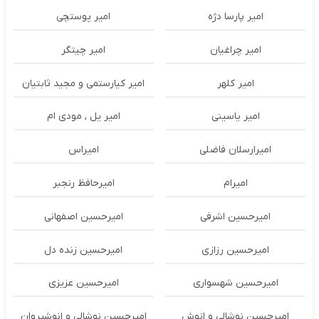
امیر پارسا دژه
امیر پوستچی
امیر چراغیان
امیر چیتگر
امیر کلهر
امیر کیارستمی و مجید ثابتیان
امیر یاسینی
امیر یل , مودی ام
امیرارسلان فاضلی
امیراس
امیرام
امیرحافظ رنجبر
امیرحسین اشرفی
امیرحسین اصفهانی
امیرحسین رزازی
امیرحسین زنده دل
امیرحسین شهسواری
امیرحسین عزیزی
امیرحسین نوشالی و انوش
امیرحسین نوشالی و انوشیروان