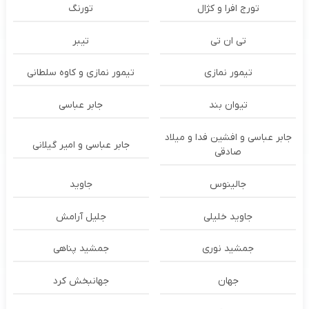
تورج افرا و کژال
تورنگ
تی ان تی
تیبر
تیمور نمازی
تیمور نمازی و کاوه سلطانی
تیوان بند
جابر عباسی
جابر عباسی و افشین فدا و میلاد
جابر عباسی و امیر گیلانی
صادقی
جالینوس
جاوید
جاوید خلیلی
جلیل آرامش
جمشید نوری
جمشید پناهی
جهان
جهانبخش کرد