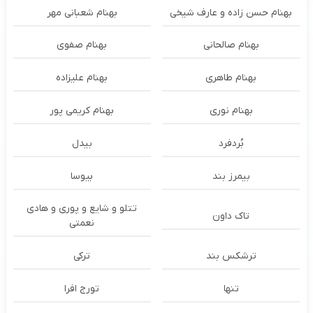
بهنام حسن زاده و عارف شیخی
بهنام شعبانی مهر
بهنام صالحانی
بهنام صفوی
بهنام طاهری
بهنام علیزاده
بهنام نوری
بهنام کریمی پور
بُردفرد
بیدل
بیمرز بند
بیوسا
تتلو و شایع و پوری و هادی
تاک داون
نعمتی
ترشكس بند
ترکی
تنها
تورج افرا