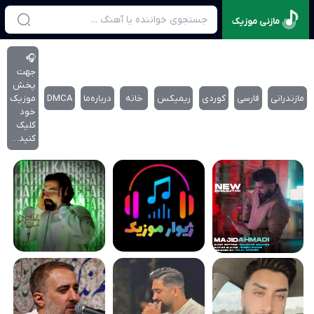
مازنی موزیک
🎧
جهت
پخش
مازندرانی
فارسی
کوردی
ریمیکس
خانه
درباره‌‌ما
DMCA
موزیک
خود
کلیک
کنید…