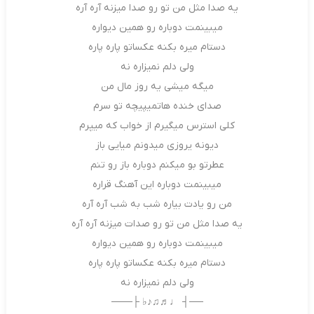
ﻳﻪ ﺻﺪا ﻣﺜﻞ ﻣﻦ ﺗﻮ رو ﺻﺪا ﻣﻴﺰﻧﻪ آره آره
ﻣﻴﺒﻴﻨﻤﺖ دوﺑﺎره رو ﻫﻤﻴﻦ دﻳﻮاره
دﺳﺘﺎم ﻣﻴﺮه ﺑﻜﻨﻪ ﻋﻜﺴﺎﺗﻮ ﭘﺎره ﭘﺎره
وﻟﻰ دﻟﻢ ﻧﻤﻴﺰاره ﻧﻪ
ﻣﻴﮕﻪ ﻣﻴﺸﻰ ﻳﻪ روز ﻣﺎل ﻣﻦ
ﺻﺪای ﺧﻨﺪه ﻫﺎﺗﻤﻴﭙﻴﭽﻪ ﺗﻮ ﺳﺮم
ﻛﻠﻰ اﺳﺘﺮس ﻣﻴﮕﻴﺮم از ﺧﻮاب ﻛﻪ ﻣﻴﭙﺮم
دﻳﻮﻧﻪ ﻳﺮوزی ﻣﻴﺪوﻧﻢ ﻣﻴﺎﻳﻰ ﺑﺎز
ﻋﻄﺮﺗﻮ ﺑﻮ ﻣﻴﻜﻨﻢ دوﺑﺎره ﺑﺎز رو ﺗﻨﻢ
ﻣﻴﺒﻴﻨﻤﺖ دوﺑﺎره اﻳﻦ آﻫﻨﮓ ﻗﺮاره
ﻣﻦ رو ﻳﺎدت ﺑﻴﺎره ﺷﺐ ﺑﻪ ﺷﺐ آره آره
ﻳﻪ ﺻﺪا ﻣﺜﻞ ﻣﻦ ﺗﻮ رو ﺻﺪات ﻣﻴﺰﻧﻪ آره آره
ﻣﻴﺒﻴﻨﻤﺖ دوﺑﺎره رو ﻫﻤﻴﻦ دﻳﻮاره
دﺳﺘﺎم ﻣﻴﺮه ﺑﻜﻨﻪ ﻋﻜﺴﺎﺗﻮ ﭘﺎره ﭘﺎره
وﻟﻰ دﻟﻢ ﻧﻤﻴﺰاره ﻧﻪ
──┤ ♩♬♫♪♭ ├───