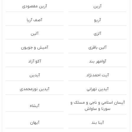
آرین
آرین مقصودی
آریو
آصف آریا
آلزی
آلین
آلین باقری
آمیش و جویون
آوامهر بند
آکو آزاد
آیت احمدنژاد
آیدین
آیدین تهرانی
آیدین نورمحمدی
آیسان اسلامی و ناجی و مسلک و
آیشاه
سورنا و ساواش
آینا بند
آیهان