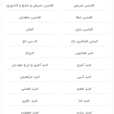
افشین شریفی
افشین شریفی و شایع و گادپوری
افشین عطا
افشین مطمئن
افشین یاری
الجان
الیاس افتخاری نژاد
ام سی داج
امير همايون
اميرام
امید آمری
امید آمری و ایرج مهدیان
امید آیین
امید ابراهیمی
امید افخم
امید افضلی
امید اما
امید باقری
امید بیاری
امید جعفری