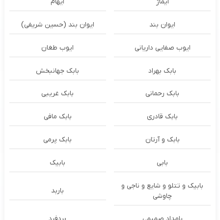
ایماژ
ایهام
ایوان بند
ایوان بند (حسین شریفی)
ایوب صفایی داریانی
ایوب طغان
بابک بهراد
بابک جهانبخش
بابک رحمانی
بابک غریبی
بابک قادری
بابک مافی
بابک و آرتان
بابک پرمی
بابی
بابیک
بابیک و تتلو و شایع و ناجی و
باربد
چاوشی
بامداد صمیمی
بردفرد