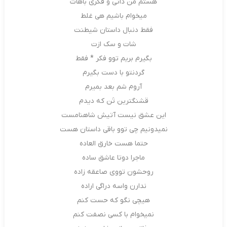
هستم من ذاتی و فکری باهات
میخوام باشیم هی غلط
فقط دنبال داستان شیطنت
شات و سک ازت
بگیرم بریم توو فکر * فقط
گردنتو با دست بگیرم
آروم شم بعد بمیرم
قشنگترین تَن که دیدم
این عشق نیست آتیش شاهنامست
نمیدونیم چی توو باقی داستان هست
حتما هست خارق العاده
ماجرا دوتا عاشق ساده
روحشون تووی صاعقه زاده
ندارن واسه دراگی اراده
هیچی نگو که حست کنم
نمیخوام با کسی نصفت کنم