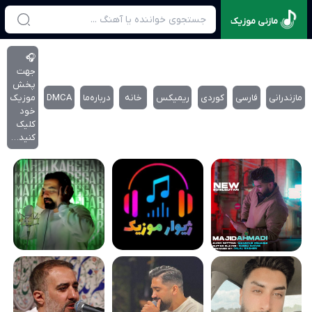
مازنی موزیک
🎧
جهت
پخش
مازندرانی
فارسی
کوردی
ریمیکس
خانه
درباره‌‌ما
DMCA
موزیک
خود
کلیک
کنید…