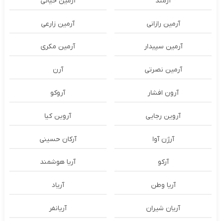
آرمند
آرمین حیاتی
آرمین رازانی
آرمین زارعی
آرمین سپیدار
آرمین مکری
آرمین نصرتی
آرن
آرون افشار
آروکو
آروین رجایی
آروین کیا
آرژن آوا
آرکان حسینی
آرکو
آریا هوشمند
آریا وطن
آریاد
آریان شیران
آریانفر