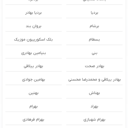
بردیا
بردیا بهادر
برشام
بروان بند
بسطام
بلک اسکورپیون موزیک
بنی
بنیامین بهادری
بهادر صحت
بهادر ییلاقی
بهادر ییلاقی و محمدرضا محسنی
بهامین جوادی
بهتاش
بهتین
بهراد
بهرام
بهرام شهبازی
بهرام فرهادی