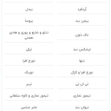
بُردفرد
بیدل
بیمرز بند
بیوسا
تتلو و شایع و پوری و هادی
تاک داون
نعمتی
ترشكس بند
ترکی
تنها
تورج افرا
تورج افرا و کژال
تورنگ
تی ان تی
تیبر
تیمور نمازی
تیمور نمازی و کاوه سلطانی
تیوان بند
جابر عباسی