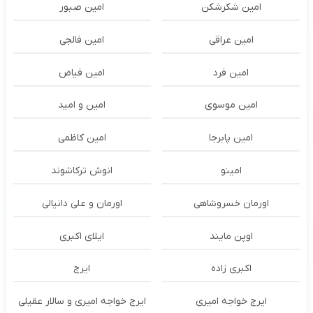
امین شکرشکن
امین صبور
امین عراقی
امین فالجی
امین فرد
امین فیاض
امین موسوی
امین و امید
امین پابرجا
امین کاظمی
امینو
انوش ترکاشوند
اورمان خسروشاهی
اورمان و علی دانیالی
اوپن مایند
ايلاى اكبرى
اکبری زاده
ایرج
ایرج خواجه امیری
ایرج خواجه امیری و سالار عقیلی