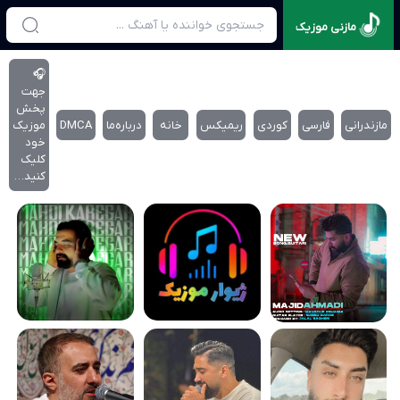
مازنی موزیک
🎧
جهت
پخش
مازندرانی
فارسی
کوردی
ریمیکس
خانه
درباره‌‌ما
DMCA
موزیک
خود
کلیک
کنید…