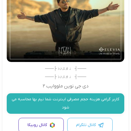
───┤ ♩♬♫♪♭ ├───
───┤ ♩♬♫♪♭ ├───
دی جی نوین ملووایب 2
کاربر گرامی هزینه حجم مصرفی اینترنت شما نیم بها محاسبه می
شود
کانال تلگرام
کانال روبیکا