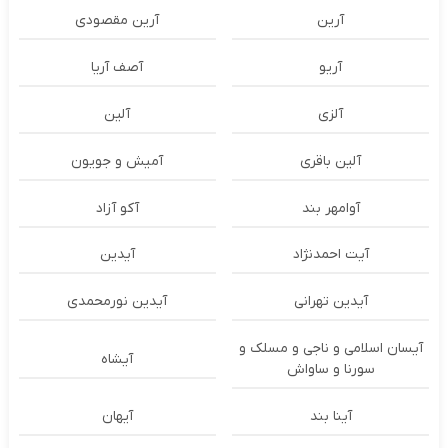
آرین
آرین مقصودی
آریو
آصف آریا
آلزی
آلین
آلین باقری
آمیش و جویون
آوامهر بند
آکو آزاد
آیت احمدنژاد
آیدین
آیدین تهرانی
آیدین نورمحمدی
آیسان اسلامی و ناجی و مسلک و
آیشاه
سورنا و ساواش
آینا بند
آیهان