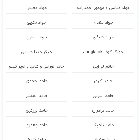
جواد عباسی و مهدی احمدزاده
جواد معینی
جواد مقدم
جواد نکایی
جواد کاغذی
جواد یساری
جونگ کوک Jungkook
جیگر مدیا حسین
حاتم لورایی
حاتم لورایی و شایع و امیر تتلو
حامد آذری
حامد احمدی
حامد اشرفی
حامد الماسی
حامد برادران
حامد برزگری
حامد تاجیک
حامد جعفری
حامد سنجابی
حامد شیخ