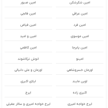
امین شکرشکن
امین صبور
امین عراقی
امین فالجی
امین فرد
امین فیاض
امین موسوی
امین و امید
امین پابرجا
امین کاظمی
امینو
انوش ترکاشوند
اورمان خسروشاهی
اورمان و علی دانیالی
اوپن مایند
ايلاى اكبرى
اکبری زاده
ایرج
ایرج خواجه امیری
ایرج خواجه امیری و سالار عقیلی