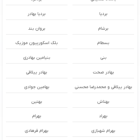
بردیا
بردیا بهادر
برشام
بروان بند
بسطام
بلک اسکورپیون موزیک
بنی
بنیامین بهادری
بهادر صحت
بهادر ییلاقی
بهادر ییلاقی و محمدرضا محسنی
بهامین جوادی
بهتاش
بهتین
بهراد
بهرام
بهرام شهبازی
بهرام فرهادی