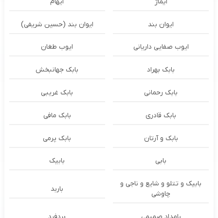
ایماژ
ایهام
ایوان بند
ایوان بند (حسین شریفی)
ایوب صفایی داریانی
ایوب طغان
بابک بهراد
بابک جهانبخش
بابک رحمانی
بابک غریبی
بابک قادری
بابک مافی
بابک و آرتان
بابک پرمی
بابی
بابیک
بابیک و تتلو و شایع و ناجی و
باربد
چاوشی
بامداد صمیمی
بردفرد