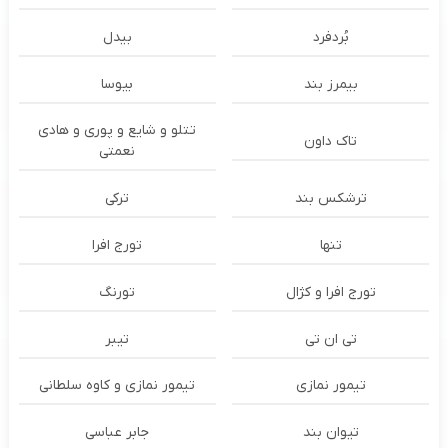
بُردفرد
بیدل
بیمرز بند
بیوسا
تتلو و شایع و پوری و هادی
تاک داون
نعمتی
ترشكس بند
ترکی
تنها
تورج افرا
تورج افرا و کژال
تورنگ
تی ان تی
تیبر
تیمور نمازی
تیمور نمازی و کاوه سلطانی
تیوان بند
جابر عباسی