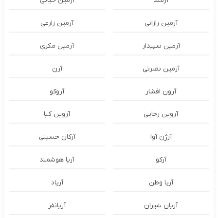
آرمند
آرمین حیاتی
آرمین رازانی
آرمین زارعی
آرمین سپیدار
آرمین مکری
آرمین نصرتی
آرن
آرون افشار
آروکو
آروین رجایی
آروین کیا
آرژن آوا
آرکان حسینی
آرکو
آریا هوشمند
آریا وطن
آریاد
آریان شیران
آریانفر