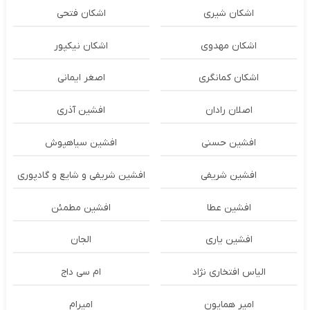
اشکان شیری
اشکان فتحی
اشکان مهدوی
اشکان نیکپور
اشکان‌ کمانگری
اصغر ایمانی
اصلان رادان
افشین آذری
افشین حسنی
افشین سیاهپوش
افشین شریفی
افشین شریفی و شایع و گادپوری
افشین عطا
افشین مطمئن
افشین یاری
الجان
الیاس افتخاری نژاد
ام سی داج
امير همايون
اميرام