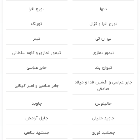
تنها
تورج افرا
تورج افرا و کژال
تورنگ
تی ان تی
تیبر
تیمور نمازی
تیمور نمازی و کاوه سلطانی
تیوان بند
جابر عباسی
جابر عباسی و افشین فدا و میلاد
جابر عباسی و امیر گیلانی
صادقی
جالینوس
جاوید
جاوید خلیلی
جلیل آرامش
جمشید نوری
جمشید پناهی