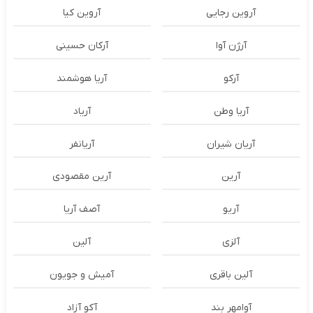
آروین رجایی
آروین کیا
آرژن آوا
آرکان حسینی
آرکو
آریا هوشمند
آریا وطن
آریاد
آریان شیران
آریانفر
آرین
آرین مقصودی
آریو
آصف آریا
آلزی
آلین
آلین باقری
آمیش و جویون
آوامهر بند
آکو آزاد