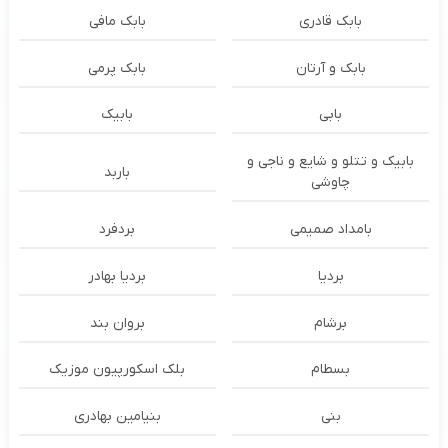
بابک قادری
بابک مافی
بابک و آرتان
بابک پرمی
بابی
بابیک
بابیک و تتلو و شایع و ناجی و
باربد
چاوشی
بامداد صمیمی
بردفرد
بردیا
بردیا بهادر
برشام
بروان بند
بسطام
بلک اسکورپیون موزیک
بنی
بنیامین بهادری