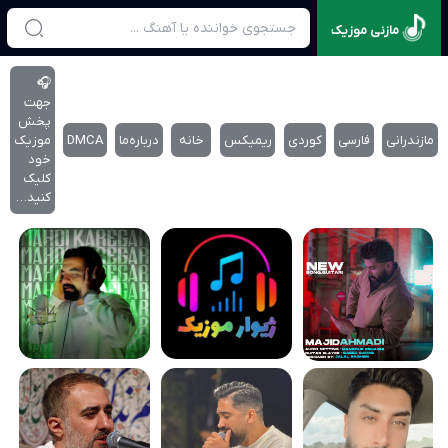
مازنی موزیک
🎧
جهت
پخش
مازندرانی
فارسی
کوردی
ریمیکس
خانه
درباره‌‌ما
DMCA
موزیک
خود
کلیک
کنید…