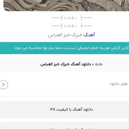
───┤ ♩♬♫♪♭ ├───
───┤ ♩♬♫♪♭ ├───
آهنگ
خبزک خبز العباس
کاربر گرامی هزینه حجم مصرفی اینترنت شما نیم بها محاسبه می شود
خانه
»
دانلود آهنگ خبزک خبز العباس
های دانلود
دانلود آهنگ با کیفیت 128