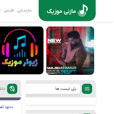
مازنی موزیک
مازندرانی
فارسی
ک
پلی لیست ها
دان
دانلود
آه