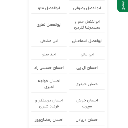
ابوالفضل رضوانی
ابوالفضل متو
ابوالفضل متو و
ابوالفضل نظری
محمدرضا گلردی
ابولفضل اسماعیلی
ابی صادقی
ابی عالی
احد سلو
احسان ال پی
احسان حسینی راد
احسان خواجه
احسان حیدری
امیری
احسان خوش
احسان درستكار و
سیرت
فرهاد شيرى
احسان دریادل
احسان رمضان‌پور