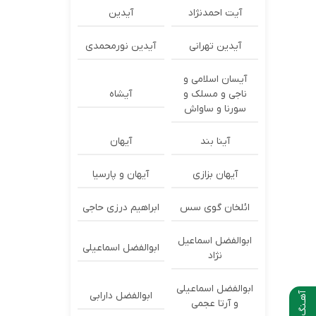
آیت احمدنژاد
آیدین
آیدین تهرانی
آیدین نورمحمدی
آیسان اسلامی و
ناجی و مسلک و
آیشاه
سورنا و ساواش
آینا بند
آیهان
آیهان بزازی
آیهان و پارسیا
ائلخان گوی سس
ابراهیم درزی حاجی
ابوالفضل اسماعیل
ابوالفضل اسماعیلی
نژاد
ابوالفضل اسماعیلی
ابوالفضل دارابی
آهـنگ بعدی
و آرتا عجمی