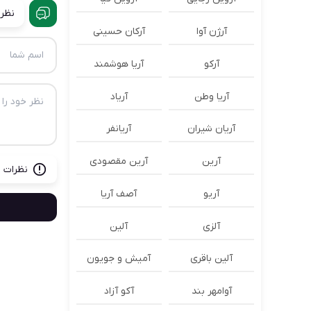
نظرا
آرژن آوا
آرکان حسینی
آرکو
آریا هوشمند
آریا وطن
آریاد
آریان شیران
آریانفر
آرین
آرین مقصودی
نظرات ب
آریو
آصف آریا
آلزی
آلین
آلین باقری
آمیش و جویون
آوامهر بند
آکو آزاد