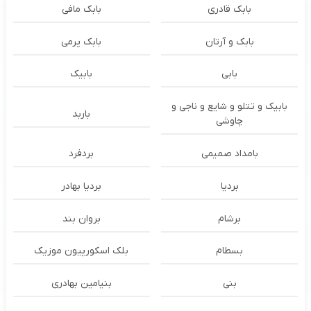
بابک قادری
بابک مافی
بابک و آرتان
بابک پرمی
بابی
بابیک
بابیک و تتلو و شایع و ناجی و
باربد
چاوشی
بامداد صمیمی
بردفرد
بردیا
بردیا بهادر
برشام
بروان بند
بسطام
بلک اسکورپیون موزیک
بنی
بنیامین بهادری