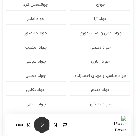
جهان
جهانبخش کرد
جواد آرا
جواد امانی
جواد امانی و رضا تیموری
جواد حاتمپور
جواد ذبیحی
جواد رمضانی
جواد زیاری
جواد عباسی
جواد عباسی و مهدی احمدزاده
جواد معینی
جواد مقدم
جواد نکایی
جواد کاغذی
جواد یساری
جونگ کوک Jungkook
جیگر مدیا حسین
00:00
حاتم لورایی
حاتم لورایی و شایع و امیر تتلو