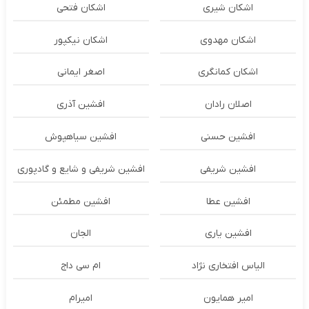
اشکان شیری
اشکان فتحی
اشکان مهدوی
اشکان نیکپور
اشکان‌ کمانگری
اصغر ایمانی
اصلان رادان
افشین آذری
افشین حسنی
افشین سیاهپوش
افشین شریفی
افشین شریفی و شایع و گادپوری
افشین عطا
افشین مطمئن
افشین یاری
الجان
الیاس افتخاری نژاد
ام سی داج
امير همايون
اميرام