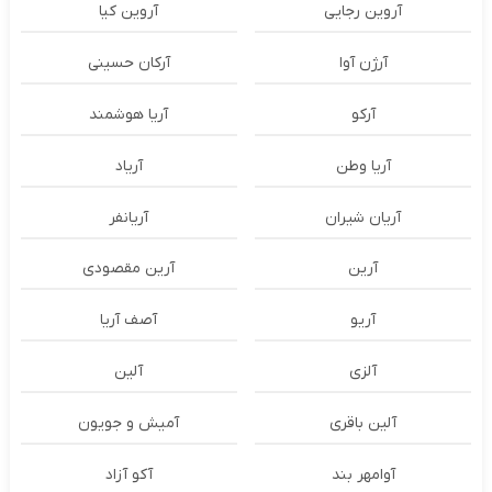
آروین رجایی
آروین کیا
آرژن آوا
آرکان حسینی
آرکو
آریا هوشمند
آریا وطن
آریاد
آریان شیران
آریانفر
آرین
آرین مقصودی
آریو
آصف آریا
آلزی
آلین
آلین باقری
آمیش و جویون
آوامهر بند
آکو آزاد