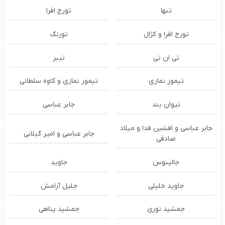
تنها
تورج افرا
تورج افرا و کژال
تورنگ
تی ان تی
تیبر
تیمور نمازی
تیمور نمازی و کاوه سلطانی
تیوان بند
جابر عباسی
جابر عباسی و افشین فدا و میلاد
جابر عباسی و امیر گیلانی
صادقی
جالینوس
جاوید
جاوید خلیلی
جلیل آرامش
جمشید نوری
جمشید پناهی