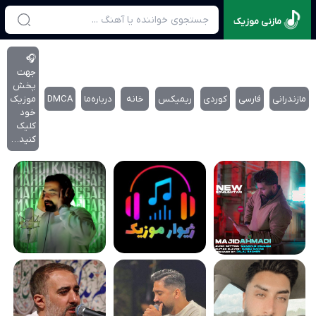
مازنی موزیک
🎧
جهت
پخش
مازندرانی
فارسی
کوردی
ریمیکس
خانه
درباره‌‌ما
DMCA
موزیک
خود
کلیک
کنید…