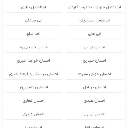
ابوالفضل متو و محمدرضا گلردی
ابوالفضل نظری
ابولفضل اسماعیلی
ابی صادقی
ابی عالی
احد سلو
احسان ال پی
احسان حسینی راد
احسان حیدری
احسان خواجه امیری
احسان خوش سیرت
احسان درستكار و فرهاد شيرى
احسان دریادل
احسان رمضان‌پور
احسان عبدی
احسان غفاری
احسان نی زن
احسان وزیری
احسان پاشا
احسان پایا