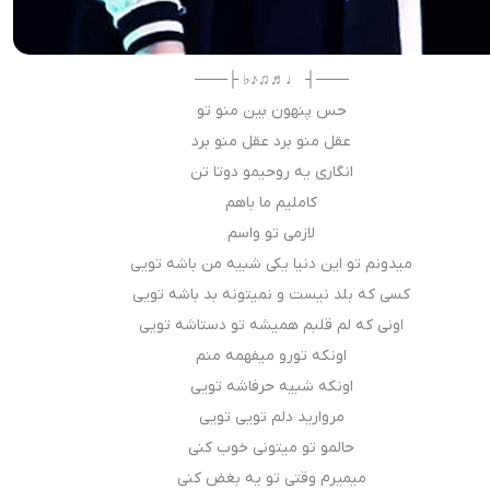
───┤ ♩♬♫♪♭ ├───
حس پنهون بین منو تو
عقل منو برد عقل منو برد
انگاری یه روحیمو دوتا تن
کاملیم ما باهم
لازمی تو واسم
میدونم تو این دنیا یکی شبیه من باشه تویی
کسی که بلد نیست و نمیتونه بد باشه تویی
اونی که لم قلبم همیشه تو دستاشه تویی
اونکه تورو میفهمه منم
اونکه شبیه حرفاشه تویی
مروارید دلم تویی تویی
حالمو تو میتونی خوب کنی
میمیرم وقتی تو یه بغض کنی