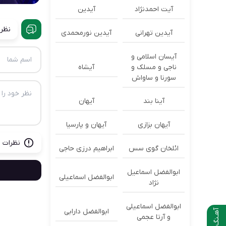
آیت احمدنژاد
آیدین
نظرا
آیدین تهرانی
آیدین نورمحمدی
آیسان اسلامی و
ناجی و مسلک و
آیشاه
سورنا و ساواش
آینا بند
آیهان
آیهان بزازی
آیهان و پارسیا
نظرات ب
ائلخان گوی سس
ابراهیم درزی حاجی
ابوالفضل اسماعیل
ابوالفضل اسماعیلی
نژاد
ابوالفضل اسماعیلی
ابوالفضل دارابی
آهـنگ بعدی
و آرتا عجمی