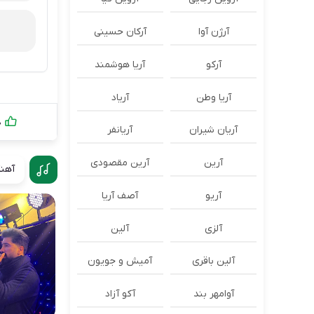
آرژن آوا
آرکان حسینی
آرکو
آریا هوشمند
آریا وطن
آریاد
0
آریان شیران
آریانفر
آرین
آرین مقصودی
آهنگ
آریو
آصف آریا
آلزی
آلین
آلین باقری
آمیش و جویون
آوامهر بند
آکو آزاد