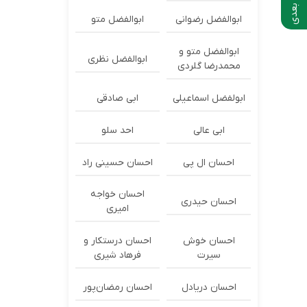
ابوالفضل رضوانی
ابوالفضل متو
ابوالفضل متو و
ابوالفضل نظری
محمدرضا گلردی
ابولفضل اسماعیلی
ابی صادقی
ابی عالی
احد سلو
احسان ال پی
احسان حسینی راد
احسان خواجه
احسان حیدری
امیری
احسان خوش
احسان درستكار و
سیرت
فرهاد شيرى
احسان دریادل
احسان رمضان‌پور