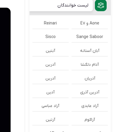
لیست خوانندگان
Aone و E7
Reinari
Sisco
Sange Saboor
آبان آستانه
آبتین
آدام دلگشا
آدرين
آدریان
آدرین
آدرین آذری
آدین
آراد عابدی
آراد عباسی
آراکوم
آرتین