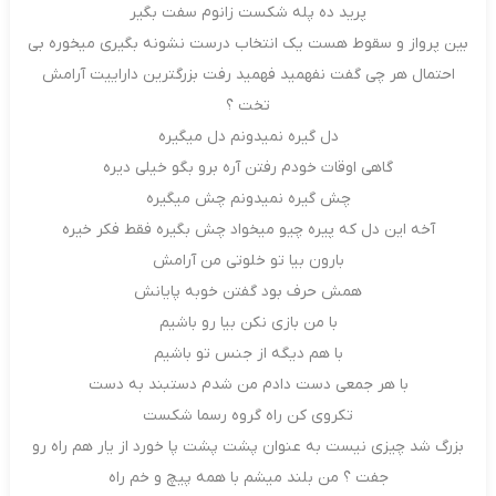
پرید ده پله شکست زانوم سفت بگیر
بین پرواز و سقوط هست یک انتخاب درست نشونه بگیری میخوره بی
احتمال هر چی گفت نفهمید فهمید رفت بزرگترین داراییت آرامش
تخت ؟
دل گیره نمیدونم دل میگیره
گاهی اوقات خودم رفتن آره برو بگو خیلی دیره
چش گیره نمیدونم چش میگیره
آخه این دل که پیره چیو میخواد چش بگیره فقط فکر خیره
بارون بیا تو خلوتی من آرامش
همش حرف بود گفتن خوبه پایانش
با من بازی نکن بیا رو باشیم
با هم دیگه از جنس تو باشیم
با هر جمعی دست دادم من شدم دستبند به دست
تکروی کن راه گروه رسما شکست
بزرگ شد چیزی نیست به عنوان پشت پشت پا خورد از یار هم راه رو
جفت ؟ من بلند میشم با همه پیچ و خم راه