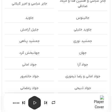
جابر عباسی و افشین فدا و میلاد
جابر عباسی و امیر گیلانی
صادقی
جالینوس
جاوید
جاوید خلیلی
جلیل آرامش
جمشید نوری
جمشید پناهی
جهان
جهانبخش کرد
جواد آرا
جواد امانی
جواد امانی و رضا تیموری
جواد حاتمپور
جواد ذبیحی
جواد رمضانی
جواد زیاری
جواد عباسی
00:00
جواد عباسی و مهدی احمدزاده
جواد معینی