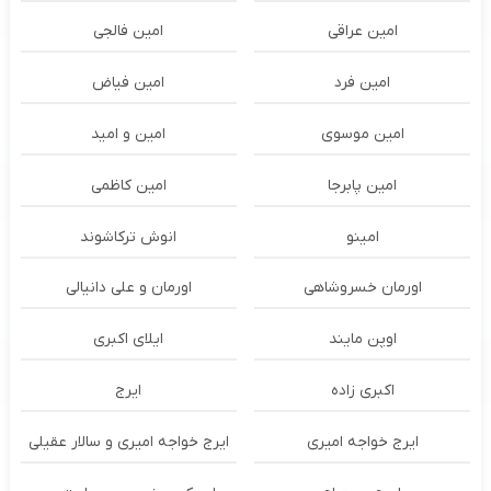
امین عراقی
امین فالجی
امین فرد
امین فیاض
امین موسوی
امین و امید
امین پابرجا
امین کاظمی
امینو
انوش ترکاشوند
اورمان خسروشاهی
اورمان و علی دانیالی
اوپن مایند
ايلاى اكبرى
اکبری زاده
ایرج
ایرج خواجه امیری
ایرج خواجه امیری و سالار عقیلی