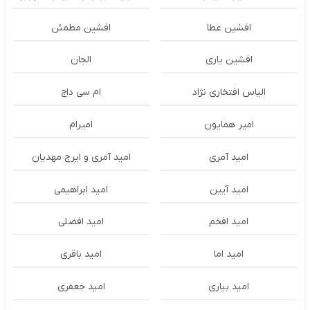
افشین عطا
افشین مطمئن
افشین یاری
الجان
الیاس افتخاری نژاد
ام سی داج
امير همايون
اميرام
امید آمری
امید آمری و ایرج مهدیان
امید آیین
امید ابراهیمی
امید افخم
امید افضلی
امید اما
امید باقری
امید بیاری
امید جعفری