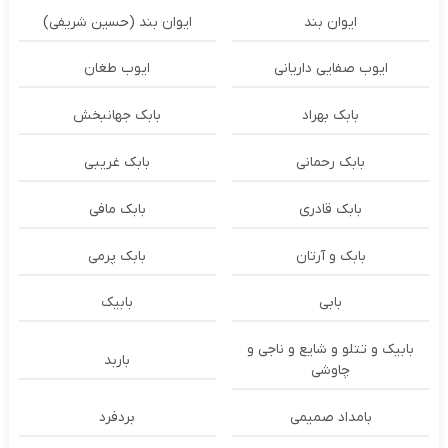
ایوان بند
ایوان بند (حسین شریفی)
ایوب صفایی داریانی
ایوب طغان
بابک بهراد
بابک جهانبخش
بابک رحمانی
بابک غریبی
بابک قادری
بابک مافی
بابک و آرتان
بابک پرمی
بابی
بابیک
بابیک و تتلو و شایع و ناجی و
باربد
چاوشی
بامداد صمیمی
بردفرد