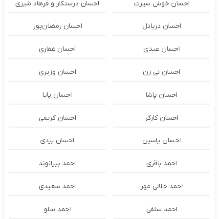
احسان خوش سیرت
احسان درستكار و فرهاد شيرى
احسان دریادل
احسان رمضان‌پور
احسان عبدی
احسان غفاری
احسان نی زن
احسان وزیری
احسان پاشا
احسان پایا
احسان کارگر
احسان کریمی
احسان یاسین
احسان یزدی
احمد باقری
احمد بیرانوند
احمد جلالی مهر
احمد سعیدی
احمد سلفی
احمد سلو