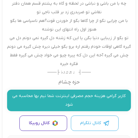
چه با من باشی و نباشی در لحظه و گاه به پشتم قسم همان دفتر
نقاشی تو ضربدری زد بر قلب ناجی تو
با من چرایی نگو از چرا گاها بگو از خوردن قوت؟هم ناسپاسی ها بگو
هنوز اول راه انتهای این نوشته
تو بگو از زیبایی دنیا بگن یا این که زشته دل گیره نمی دونم دل می
گیره گاهی اوقات خودم رفتم اره برو بگو خیلی دیره چش گیره می دونم
چش می گیره آخه این دل که پیره چیو می خواد چش می گیره فقط
فکره خیره
───┤ ♩♬♫♪♭ ├───
حزه چشام
کاربر گرامی هزینه حجم مصرفی اینترنت شما نیم بها محاسبه می
شود
کانال تلگرام
کانال روبیکا