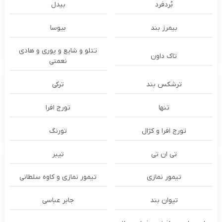
بُردفرد
بیدل
بیمرز بند
بیوسا
تتلو و شایع و پوری و هادی
تاک داون
نعمتی
ترشكس بند
ترکی
تنها
تورج افرا
تورج افرا و کژال
تورنگ
تی ان تی
تیبر
تیمور نمازی
تیمور نمازی و کاوه سلطانی
تیوان بند
جابر عباسی