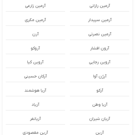
آرمین رازانی
آرمین زارعی
آرمین سپیدار
آرمین مکری
آرمین نصرتی
آرن
آرون افشار
آروکو
آروین رجایی
آروین کیا
آرژن آوا
آرکان حسینی
آرکو
آریا هوشمند
آریا وطن
آریاد
آریان شیران
آریانفر
آرین
آرین مقصودی