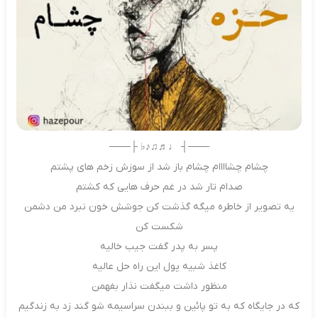
───┤ ♩♬♫♪♭ ├───
چشام چشاااام چشام باز شد از سوزش زخم های پشتم
صدام تار شد در غم حرف هایی که کشتم
یه تصویر از خاطره میگه گذشت کن جوشش خون نبرد من دشمن
شکست کن
پسر به پدر گفت جیب خالیه
کاغذ شبیه پول این راه حل عالیه
منظور داشت میگفت نذار بفهمن
که در جایگاه که به تو پائین و ببندن سراسیمه شو گند زد به زندگیم