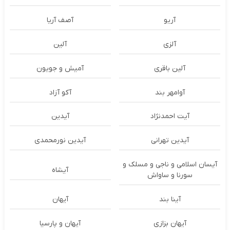
آریو
آصف آریا
آلزی
آلین
آلین باقری
آمیش و جویون
آوامهر بند
آکو آزاد
آیت احمدنژاد
آیدین
آیدین تهرانی
آیدین نورمحمدی
آیسان اسلامی و ناجی و مسلک و
آیشاه
سورنا و ساواش
آینا بند
آیهان
آیهان بزازی
آیهان و پارسیا