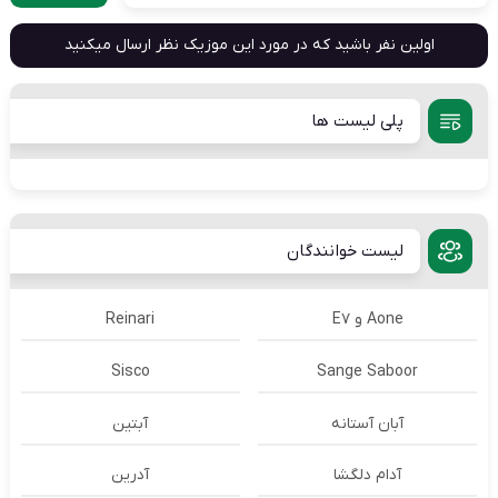
اولین نفر باشید که در مورد این موزیک نظر ارسال میکنید
پلی لیست ها
لیست خوانندگان
Aone و E7
Reinari
Sisco
Sange Saboor
آبان آستانه
آبتین
آدام دلگشا
آدرين