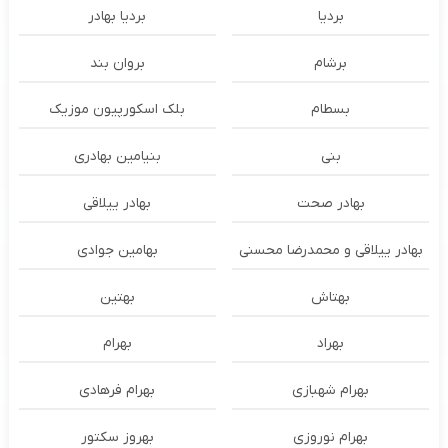
بردیا
بردیا بهادر
برشام
بروان بند
بسطام
بلک اسکورپیون موزیک
بنی
بنیامین بهادری
بهادر صحت
بهادر ییلاقی
بهادر ییلاقی و محمدرضا محسنی
بهامین جوادی
بهتاش
بهتین
بهراد
بهرام
بهرام شهبازی
بهرام فرهادی
بهرام نوروزی
بهروز سکتور