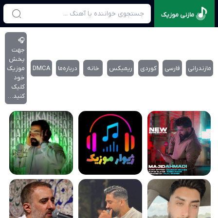
مازنی موزیک
🎧
جهت
پخش
مازندرانی
فارسی
کوردی
ریمیکس
خانه
درباره‌‌ما
DMCA
موزیک
خود
کلیک
کنید…