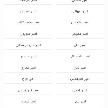
امیر سینکی
امیر شریعت
امیر شهلایی
امیر شیردل
امیر عابدینی
امیر عباس گلاب
امیر عظیمی
امیر علویون
امیر علی
امیر علی کریمخانی
امیر علیمردانی
امیر علیپور
امیر فتاح
امیر فخاری
امیر فخرالدین
امیر فرخ
امیر فضلی
امیر فیروزجایی
امیر قمی
امیر قنبری