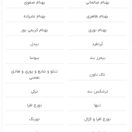
بهنام صالحانی
بهنام صفوی
بهنام طاهری
بهنام علیزاده
بهنام نوری
بهنام کریمی پور
بُردفرد
بیدل
بیمرز بند
بیوسا
تتلو و شایع و پوری و هادی
تاک داون
نعمتی
ترشكس بند
ترکی
تنها
تورج افرا
تورج افرا و کژال
تورنگ