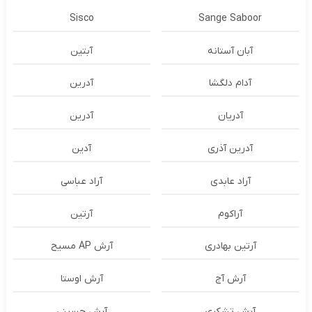
Sisco
Sange Saboor
آبان آستانه
آبتین
آدام دلگشا
آدرين
آدریان
آدرین
آدرین آذری
آدین
آراد عابدی
آراد عباسی
آراکوم
آرتین
آرتین بهادری
آرش AP مسیح
آرش آج
آرش اوستا
آرش تشکری
آرش حسینی