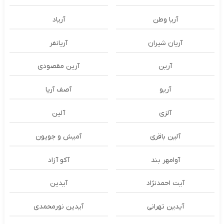
آریا وطن
آریاد
آریان شیران
آریانفر
آرین
آرین مقصودی
آریو
آصف آریا
آلزی
آلین
آلین باقری
آمیش و جویون
آوامهر بند
آکو آزاد
آیت احمدنژاد
آیدین
آیدین تهرانی
آیدین نورمحمدی