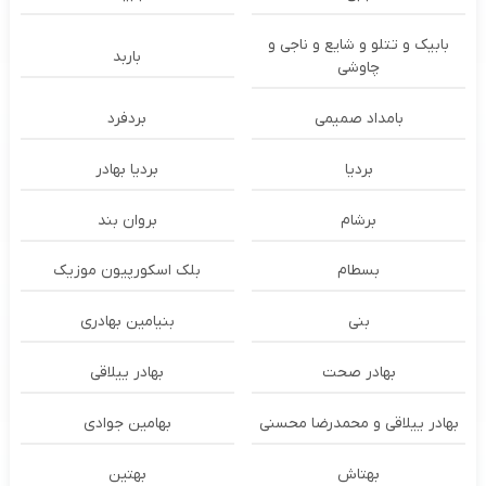
بابیک و تتلو و شایع و ناجی و
باربد
چاوشی
بامداد صمیمی
بردفرد
بردیا
بردیا بهادر
برشام
بروان بند
بسطام
بلک اسکورپیون موزیک
بنی
بنیامین بهادری
بهادر صحت
بهادر ییلاقی
بهادر ییلاقی و محمدرضا محسنی
بهامین جوادی
بهتاش
بهتین