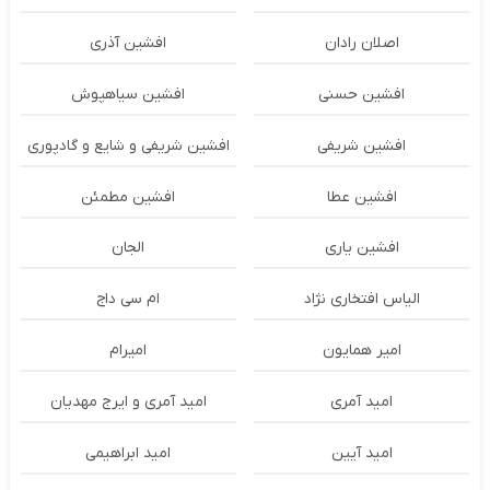
اصلان رادان
افشین آذری
افشین حسنی
افشین سیاهپوش
افشین شریفی
افشین شریفی و شایع و گادپوری
افشین عطا
افشین مطمئن
افشین یاری
الجان
الیاس افتخاری نژاد
ام سی داج
امير همايون
اميرام
امید آمری
امید آمری و ایرج مهدیان
امید آیین
امید ابراهیمی