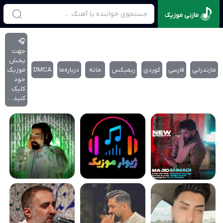
مازنی موزیک
🎧
جهت
پخش
مازندرانی
فارسی
کوردی
ریمیکس
خانه
درباره‌‌ما
DMCA
موزیک
خود
کلیک
کنید…