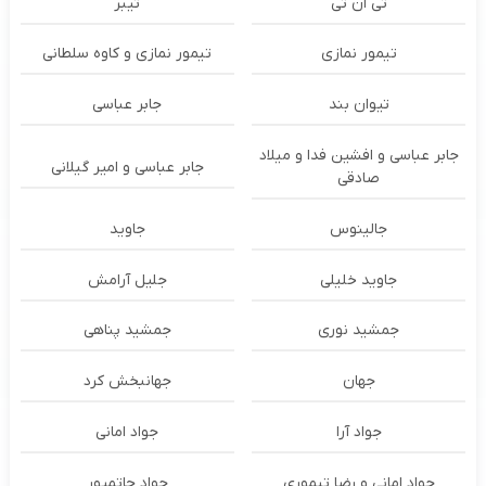
تی ان تی
تیبر
تیمور نمازی
تیمور نمازی و کاوه سلطانی
تیوان بند
جابر عباسی
جابر عباسی و افشین فدا و میلاد
جابر عباسی و امیر گیلانی
صادقی
جالینوس
جاوید
جاوید خلیلی
جلیل آرامش
جمشید نوری
جمشید پناهی
جهان
جهانبخش کرد
جواد آرا
جواد امانی
جواد امانی و رضا تیموری
جواد حاتمپور