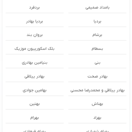
بامداد صمیمی
بردفرد
بردیا
بردیا بهادر
برشام
بروان بند
بسطام
بلک اسکورپیون موزیک
بنی
بنیامین بهادری
بهادر صحت
بهادر ییلاقی
بهادر ییلاقی و محمدرضا محسنی
بهامین جوادی
بهتاش
بهتین
بهراد
بهرام
بهرام شهبازی
بهرام فرهادی