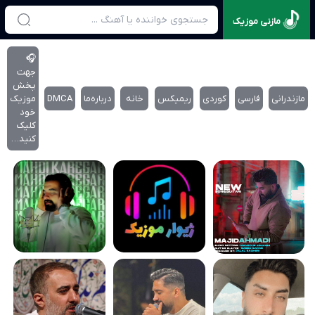
مازنی موزیک
🎧
جهت
پخش
مازندرانی
فارسی
کوردی
ریمیکس
خانه
درباره‌‌ما
DMCA
موزیک
خود
کلیک
کنید…