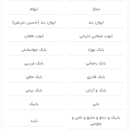
ایماژ
ایهام
ایوان بند
ایوان بند (حسین شریفی)
ایوب صفایی داریانی
ایوب طغان
بابک بهراد
بابک جهانبخش
بابک رحمانی
بابک غریبی
بابک قادری
بابک مافی
بابک و آرتان
بابک پرمی
بابی
بابیک
بابیک و تتلو و شایع و ناجی و
باربد
چاوشی