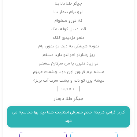
جیگر طلا بالا بلا
ابرو برام ننداز بالا
که تورو میخوام
قند عسل گوله نمک
دلمو دزدیدی کلک
نمونه هیشکی به درک تو بمون بام
ریز رفتارتو احوالتو دارم عشقم
تو زیاد دلبری یا من سرِکارم عشقم
میشه برم قربون اون دوتا چشمات عزیزم
میشه بری تو دلم و پشت سرت آب بریزم
───┤ ♩♬♫♪♭ ├───
جیگر طلا دویار
کاربر گرامی هزینه حجم مصرفی اینترنت شما نیم بها محاسبه می
شود