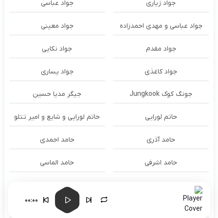
جواد زیاری
جواد عباسی
جواد عباسی و مهدی احمدزاده
جواد معینی
جواد مقدم
جواد نکایی
جواد کاغذی
جواد یساری
جونگ کوک Jungkook
جیگر مدیا حسین
حاتم لورایی
حاتم لورایی و شایع و امیر تتلو
حامد آذری
حامد احمدی
حامد اشرفی
حامد الماسی
حامد برادران
حامد برزگری
00:00
حامد تاجیک
حامد جعفری