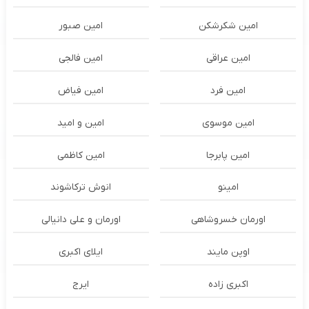
امین شکرشکن
امین صبور
امین عراقی
امین فالجی
امین فرد
امین فیاض
امین موسوی
امین و امید
امین پابرجا
امین کاظمی
امینو
انوش ترکاشوند
اورمان خسروشاهی
اورمان و علی دانیالی
اوپن مایند
ايلاى اكبرى
اکبری زاده
ایرج