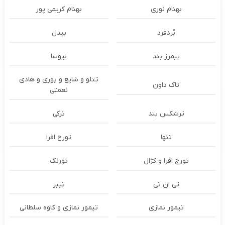
بهنام نوری
بهنام کریمی پور
بُردفرد
بیدل
بیمرز بند
بیوسا
تتلو و شایع و پوری و هادی
تاک داون
نعمتی
ترشكس بند
ترکی
تنها
تورج افرا
تورج افرا و کژال
تورنگ
تی ان تی
تیبر
تیمور نمازی
تیمور نمازی و کاوه سلطانی