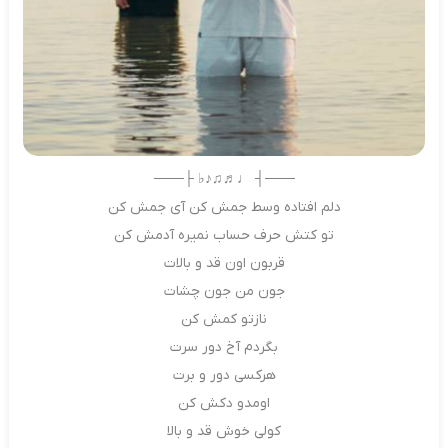
───┤ ♩♬♫♪♭ ├───
دلم افتاده وسط جمش کن آی جمش کن
تو کتش حرف حساب نمیره آدمش کن
قربون اون قد و بالات
جون من جون چشات
نازتو کمش کن
بگردم آخ دور سرت
هرکسی دور و برت
اومدو دکش کن
کولی خوش قد و بالا