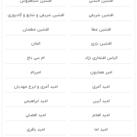
افشین حسنی
افشین سیاهپوش
افشین شریفی
افشین شریفی و شایع و گادپوری
افشین عطا
افشین مطمئن
افشین یاری
الجان
الیاس افتخاری نژاد
ام سی داج
امير همايون
اميرام
امید آمری
امید آمری و ایرج مهدیان
امید آیین
امید ابراهیمی
امید افخم
امید افضلی
امید اما
امید باقری