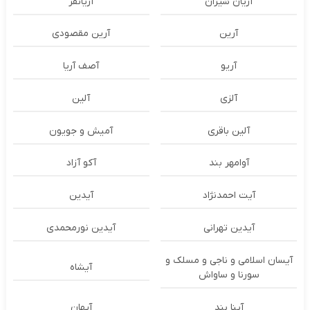
آریان شیران
آریانفر
آرین
آرین مقصودی
آریو
آصف آریا
آلزی
آلین
آلین باقری
آمیش و جویون
آوامهر بند
آکو آزاد
آیت احمدنژاد
آیدین
آیدین تهرانی
آیدین نورمحمدی
آیسان اسلامی و ناجی و مسلک و
آیشاه
سورنا و ساواش
آینا بند
آیهان