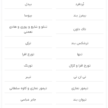
بُردفرد
بیدل
بیمرز بند
بیوسا
تتلو و شایع و پوری و هادی
تاک داون
نعمتی
ترشكس بند
ترکی
تنها
تورج افرا
تورج افرا و کژال
تورنگ
تی ان تی
تیبر
تیمور نمازی
تیمور نمازی و کاوه سلطانی
تیوان بند
جابر عباسی