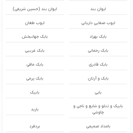
ایوان بند
ایوان بند (حسین شریفی)
ایوب صفایی داریانی
ایوب طغان
بابک بهراد
بابک جهانبخش
بابک رحمانی
بابک غریبی
بابک قادری
بابک مافی
بابک و آرتان
بابک پرمی
بابی
بابیک
بابیک و تتلو و شایع و ناجی و
باربد
چاوشی
بامداد صمیمی
بردفرد