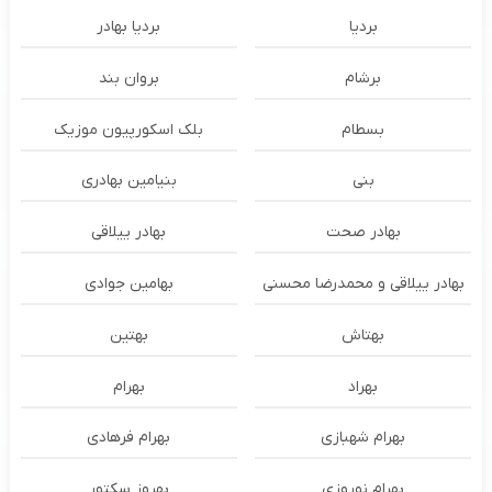
بردیا
بردیا بهادر
برشام
بروان بند
بسطام
بلک اسکورپیون موزیک
بنی
بنیامین بهادری
بهادر صحت
بهادر ییلاقی
بهادر ییلاقی و محمدرضا محسنی
بهامین جوادی
بهتاش
بهتین
بهراد
بهرام
بهرام شهبازی
بهرام فرهادی
بهرام نوروزی
بهروز سکتور