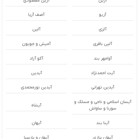
آرین
آرین مقصودی
آریو
آصف آریا
آلزی
آلین
آلین باقری
آمیش و جویون
آوامهر بند
آکو آزاد
آیت احمدنژاد
آیدین
آیدین تهرانی
آیدین نورمحمدی
آیسان اسلامی و ناجی و مسلک و
آیشاه
سورنا و ساواش
آینا بند
آیهان
آیهان بزازی
آیهان و پارسیا