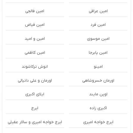
امین عراقی
امین فالجی
امین فرد
امین فیاض
امین موسوی
امین و امید
امین پابرجا
امین کاظمی
امینو
انوش ترکاشوند
اورمان خسروشاهی
اورمان و علی دانیالی
اوپن مایند
ايلاى اكبرى
اکبری زاده
ایرج
ایرج خواجه امیری
ایرج خواجه امیری و سالار عقیلی