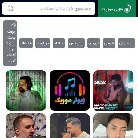
مازنی موزیک
🎧
جهت
پخش
مازندرانی
فارسی
کوردی
ریمیکس
خانه
درباره‌‌ما
DMCA
موزیک
خود
کلیک
کنید…