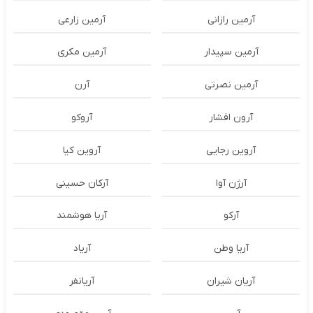
آرمین رازانی
آرمین زارعی
آرمین سپیدار
آرمین مکری
آرمین نصرتی
آرن
آرون افشار
آروکو
آروین رجایی
آروین کیا
آرژن آوا
آرکان حسینی
آرکو
آریا هوشمند
آریا وطن
آریاد
آریان شیران
آریانفر