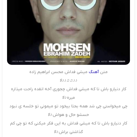
متن
آهنگ
میشی فداش محسن ابراهیم زاده
♪♪♫♫♪♪♯
کار دنیارو باش تا که میشی فداش چجوری آخه انقده راحت میذاره
میره ♪♯
چی میخواستی چی شد همه بحثا بیخود تو میمونی تو خلسه ی نبود
حسشو حال و هواش ♪♯
کار دنیارو باش تا که میشی فداش به این فکر میکنی که تو چی کم
گذاشتی براش ♪♯