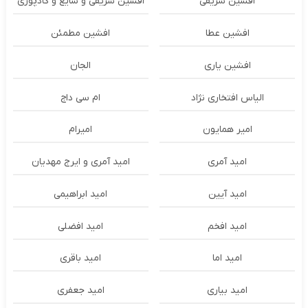
افشین شریفی
افشین شریفی و شایع و گادپوری
افشین عطا
افشین مطمئن
افشین یاری
الجان
الیاس افتخاری نژاد
ام سی داج
امير همايون
اميرام
امید آمری
امید آمری و ایرج مهدیان
امید آیین
امید ابراهیمی
امید افخم
امید افضلی
امید اما
امید باقری
امید بیاری
امید جعفری