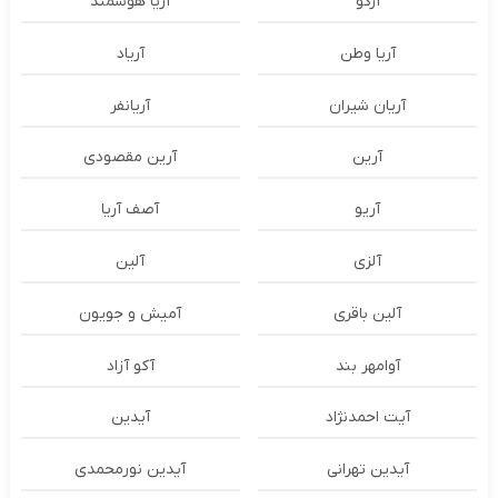
آرکو
آریا هوشمند
آریا وطن
آریاد
آریان شیران
آریانفر
آرین
آرین مقصودی
آریو
آصف آریا
آلزی
آلین
آلین باقری
آمیش و جویون
آوامهر بند
آکو آزاد
آیت احمدنژاد
آیدین
آیدین تهرانی
آیدین نورمحمدی