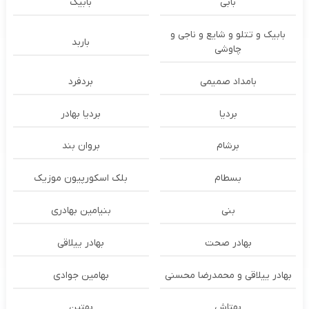
بابی
بابیک
بابیک و تتلو و شایع و ناجی و
باربد
چاوشی
بامداد صمیمی
بردفرد
بردیا
بردیا بهادر
برشام
بروان بند
بسطام
بلک اسکورپیون موزیک
بنی
بنیامین بهادری
بهادر صحت
بهادر ییلاقی
بهادر ییلاقی و محمدرضا محسنی
بهامین جوادی
بهتاش
بهتین