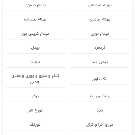
بهنام صالحانی
بهنام صفوی
بهنام طاهری
بهنام علیزاده
بهنام نوری
بهنام کریمی پور
بُردفرد
بیدل
بیمرز بند
بیوسا
تتلو و شایع و پوری و هادی
تاک داون
نعمتی
ترشكس بند
ترکی
تنها
تورج افرا
تورج افرا و کژال
تورنگ