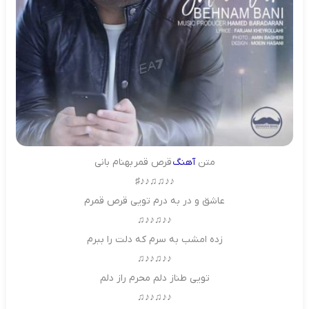
متن
آهنگ
قرص قمر بهنام بانی
♪♪♫♫♪♪♯
عاشق و در به درم تویی قرص قمرم
♪♪♫♪♪♫
زده امشب به سرم که دلت را ببرم
♪♪♫♪♪♫
تویی طناز دلم محرم راز دلم
♪♪♫♪♪♫