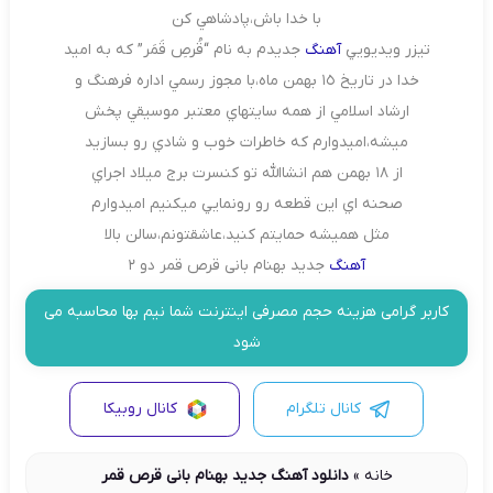
با خدا باش،پادشاهي كن
تيزر ويديويي
آهنگ
جديدم به نام “قُرصِ قَمَر” كه به اميد
خدا در تاريخ ١٥ بهمن ماه،با مجوز رسمي اداره فرهنگ و
ارشاد اسلامي از همه سايتهاي معتبر موسيقي پخش
ميشه،اميدوارم كه خاطرات خوب و شادي رو بسازيد
از ١٨ بهمن هم انشاالله تو كنسرت برج ميلاد اجراي
صحنه اي اين قطعه رو رونمايي ميكنيم اميدوارم
مثل هميشه حمايتم كنيد،عاشقتونم،سالن بالا
آهنگ
جدید بهنام بانی قرص قمر دو 2
کاربر گرامی هزینه حجم مصرفی اینترنت شما نیم بها محاسبه می
شود
کانال تلگرام
کانال روبیکا
خانه
»
دانلود آهنگ جدید بهنام بانی قرص قمر