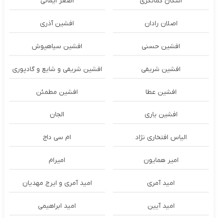
اشکان‌ کمانگری
اصغر ایمانی
اصلان رادان
افشین آذری
افشین حسنی
افشین سیاهپوش
افشین شریفی
افشین شریفی و شایع و گادپوری
افشین عطا
افشین مطمئن
افشین یاری
الجان
الیاس افتخاری نژاد
ام سی داج
امير همايون
اميرام
امید آمری
امید آمری و ایرج مهدیان
امید آیین
امید ابراهیمی