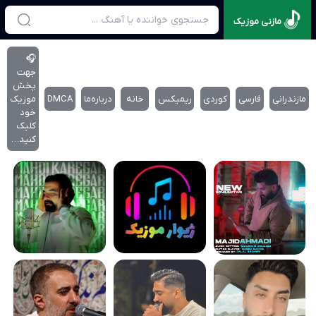
مازنی موزیک
🎧
جهت
پخش
مازندرانی
فارسی
کوردی
ریمیکس
خانه
درباره‌‌ما
DMCA
موزیک
خود
کلیک
کنید…