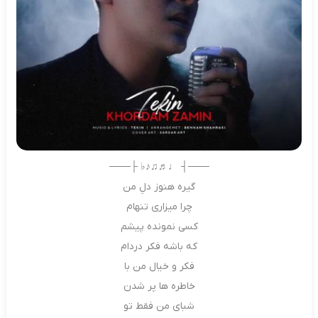
───┤ ♩♬♫♪♭ ├───
گیره هنوز دلِ من
چرا میزاری تنهام
کسی نمونده پیشم
که باشه فکر دردام
فکر و خیال من با
خاطره ها پر شدن
شبای من فقط تو