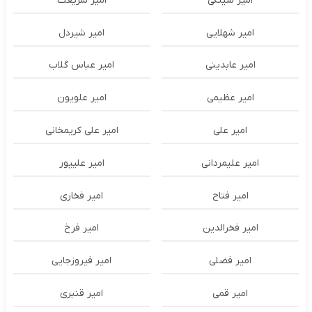
امیر سینکی
امیر شریعت
امیر شهلایی
امیر شیردل
امیر عابدینی
امیر عباس گلاب
امیر عظیمی
امیر علویون
امیر علی
امیر علی کریمخانی
امیر علیمردانی
امیر علیپور
امیر فتاح
امیر فخاری
امیر فخرالدین
امیر فرخ
امیر فضلی
امیر فیروزجایی
امیر قمی
امیر قنبری