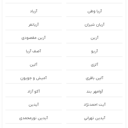
آریا وطن
آریاد
آریان شیران
آریانفر
آرین
آرین مقصودی
آریو
آصف آریا
آلزی
آلین
آلین باقری
آمیش و جویون
آوامهر بند
آکو آزاد
آیت احمدنژاد
آیدین
آیدین تهرانی
آیدین نورمحمدی