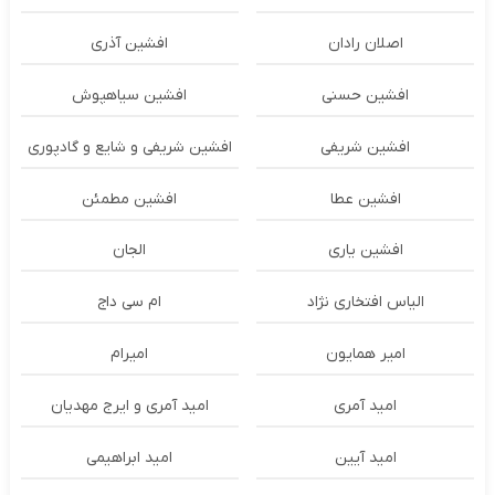
اصلان رادان
افشین آذری
افشین حسنی
افشین سیاهپوش
افشین شریفی
افشین شریفی و شایع و گادپوری
افشین عطا
افشین مطمئن
افشین یاری
الجان
الیاس افتخاری نژاد
ام سی داج
امير همايون
اميرام
امید آمری
امید آمری و ایرج مهدیان
امید آیین
امید ابراهیمی