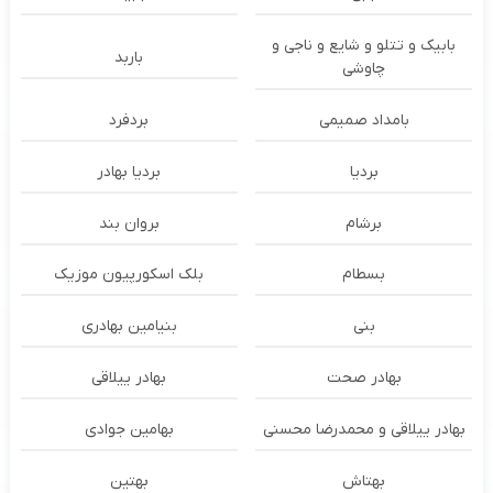
بابیک و تتلو و شایع و ناجی و
باربد
چاوشی
بامداد صمیمی
بردفرد
بردیا
بردیا بهادر
برشام
بروان بند
بسطام
بلک اسکورپیون موزیک
بنی
بنیامین بهادری
بهادر صحت
بهادر ییلاقی
بهادر ییلاقی و محمدرضا محسنی
بهامین جوادی
بهتاش
بهتین