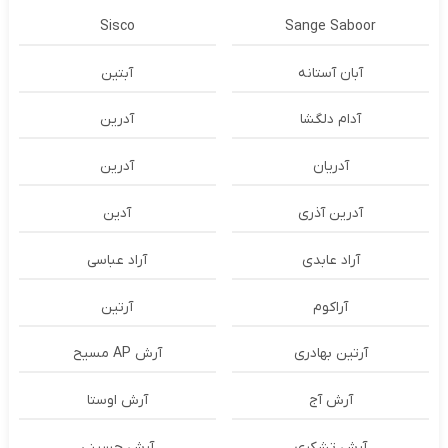
Sisco
Sange Saboor
آبان آستانه
آبتین
آدام دلگشا
آدرين
آدریان
آدرین
آدرین آذری
آدین
آراد عابدی
آراد عباسی
آراکوم
آرتین
آرتین بهادری
آرش AP مسیح
آرش آج
آرش اوستا
آرش تشکری
آرش حسینی