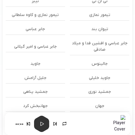
تی ان تی
تیبر
تیمور نمازی
تیمور نمازی و کاوه سلطانی
تیوان بند
جابر عباسی
جابر عباسی و افشین فدا و میلاد
جابر عباسی و امیر گیلانی
صادقی
جالینوس
جاوید
جاوید خلیلی
جلیل آرامش
جمشید نوری
جمشید پناهی
جهان
جهانبخش کرد
جواد آرا
جواد امانی
00:00
جواد امانی و رضا تیموری
جواد حاتمپور