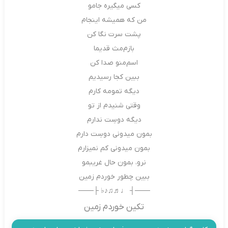
کسی میگیره جامو
من که همیشه اینجام
پشت سرت نگا کن
بازم‌مث قدیما
اسم‌منو صدا کن
ببین کجا رسیدیم
دیگه تمومه کارم
وقتی شنیدم از تو
دیگه دوسِت ندارم
بمون میدونی دوسِت دارم
بمون میدونی کم نمیزارم
نرو، بمون حال غریبمو
ببین چطور خوردم زمین
───┤ ♩♬♫♪♭ ├───
تکین خوردم زمین