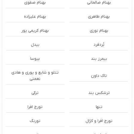
بهنام صالحانی
بهنام صفوی
بهنام طاهری
بهنام علیزاده
بهنام نوری
بهنام کریمی پور
بُردفرد
بیدل
بیمرز بند
بیوسا
تتلو و شایع و پوری و هادی
تاک داون
نعمتی
ترشكس بند
ترکی
تنها
تورج افرا
تورج افرا و کژال
تورنگ