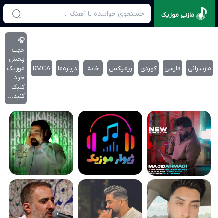
مازنی موزیک
🎧
جهت
پخش
مازندرانی
فارسی
کوردی
ریمیکس
خانه
درباره‌‌ما
DMCA
موزیک
خود
کلیک
کنید…