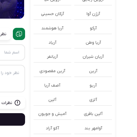
آرژن آوا
آرکان حسینی
آرکو
آریا هوشمند
نظرا
آریا وطن
آریاد
آریان شیران
آریانفر
آرین
آرین مقصودی
آریو
آصف آریا
آلزی
آلین
نظرات ب
آلین باقری
آمیش و جویون
آوامهر بند
آکو آزاد