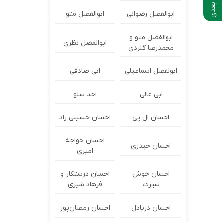
ابوالفضل رضوانی
ابوالفضل متو
ابوالفضل متو و
ابوالفضل نظری
محمدرضا گلردی
ابولفضل اسماعیلی
ابی صادقی
ابی عالی
احد سلو
احسان ال پی
احسان حسینی راد
احسان خواجه
احسان حیدری
امیری
احسان خوش
احسان درستكار و
سیرت
فرهاد شيرى
احسان دریادل
احسان رمضان‌پور