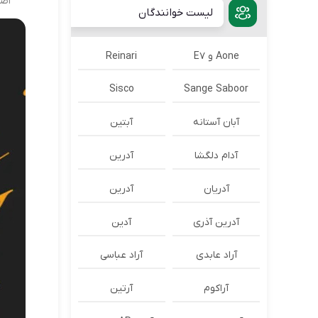
اصل
لیست خوانندگان
Aone و E7
Reinari
Sisco
Sange Saboor
آبان آستانه
آبتین
آدام دلگشا
آدرين
آدریان
آدرین
آدرین آذری
آدین
آراد عابدی
آراد عباسی
آراکوم
آرتین