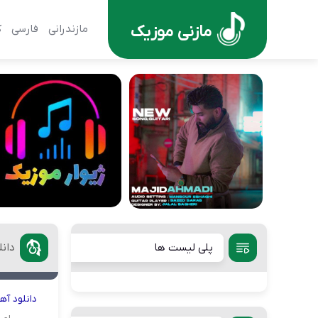
مازنی موزیک
مازندرانی
فارسی
ک
پلی لیست ها
دان
دانلود
آه