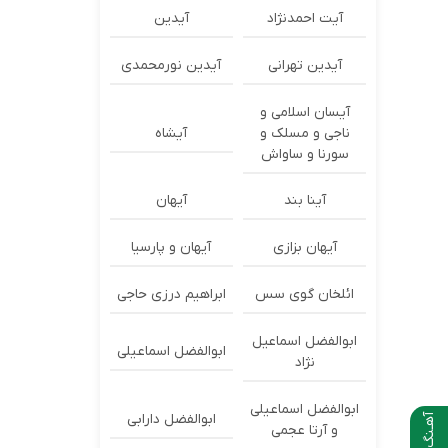
آیت احمدنژاد
آیدین
آیدین تهرانی
آیدین نورمحمدی
آیسان اسلامی و
ناجی و مسلک و
آیشاه
سورنا و ساواش
آینا بند
آیهان
آیهان بزازی
آیهان و پارسیا
ائلخان گوی سس
ابراهیم درزی حاجی
ابوالفضل اسماعیل
ابوالفضل اسماعیلی
نژاد
ابوالفضل اسماعیلی
ابوالفضل دارابی
آهـنگ بعدی
و آرتا عجمی