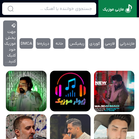
مازنی موزیک
🎧
جهت
پخش
مازندرانی
فارسی
کوردی
ریمیکس
خانه
درباره‌‌ما
DMCA
موزیک
خود
کلیک
کنید…