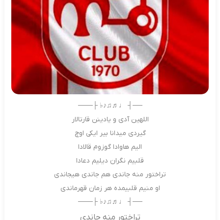
──┤ ♩♬♫♪♭ ├───
اللهین آدی و یادینن قارتالار
گیردی میدانا بیر ایکی اوچ
الیم هاوادا گوزوم قالادا
قلبیم نگران دیلیم دعادا
تراختور منه جاندی هم جاندی هیجاندی
او منیم قلبیمده هر زمان قهرماندی
──┤ ♩♬♫♪♭ ├───
تراختور منه جاندی