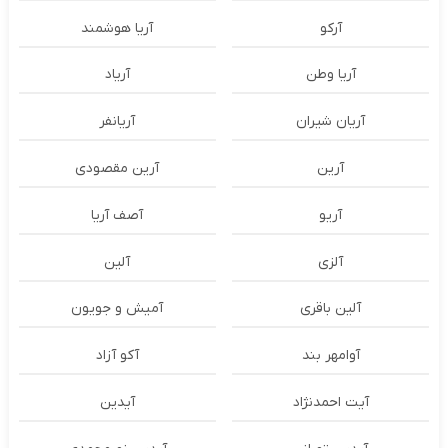
آرکو
آریا هوشمند
آریا وطن
آریاد
آریان شیران
آریانفر
آرین
آرین مقصودی
آریو
آصف آریا
آلزی
آلین
آلین باقری
آمیش و جویون
آوامهر بند
آکو آزاد
آیت احمدنژاد
آیدین