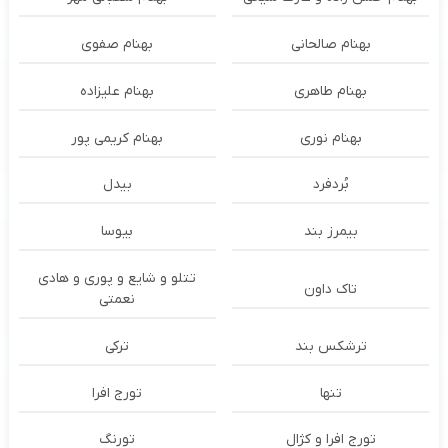
بهنام صالحانی
بهنام صفوی
بهنام طاهری
بهنام علیزاده
بهنام نوری
بهنام کریمی پور
بُردفرد
بیدل
بیمرز بند
بیوسا
تتلو و شایع و پوری و هادی
تاک داون
نعمتی
ترشكس بند
ترکی
تنها
تورج افرا
تورج افرا و کژال
تورنگ