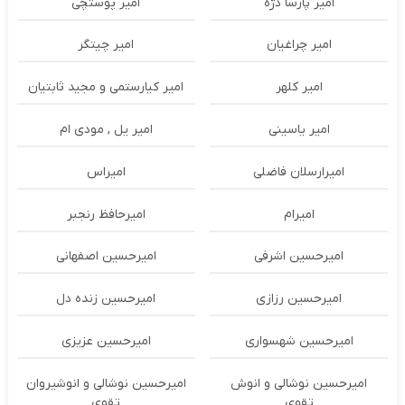
امیر پارسا دژه
امیر پوستچی
امیر چراغیان
امیر چیتگر
امیر کلهر
امیر کیارستمی و مجید ثابتیان
امیر یاسینی
امیر یل , مودی ام
امیرارسلان فاضلی
امیراس
امیرام
امیرحافظ رنجبر
امیرحسین اشرفی
امیرحسین اصفهانی
امیرحسین رزازی
امیرحسین زنده دل
امیرحسین شهسواری
امیرحسین عزیزی
امیرحسین نوشالی و انوش
امیرحسین نوشالی و انوشیروان
تقوی
تقوی