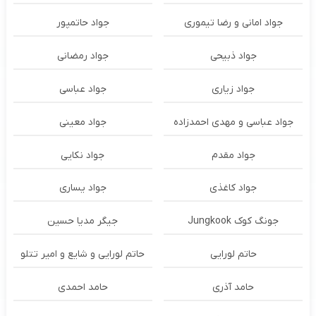
جواد امانی و رضا تیموری
جواد حاتمپور
جواد ذبیحی
جواد رمضانی
جواد زیاری
جواد عباسی
جواد عباسی و مهدی احمدزاده
جواد معینی
جواد مقدم
جواد نکایی
جواد کاغذی
جواد یساری
جونگ کوک Jungkook
جیگر مدیا حسین
حاتم لورایی
حاتم لورایی و شایع و امیر تتلو
حامد آذری
حامد احمدی