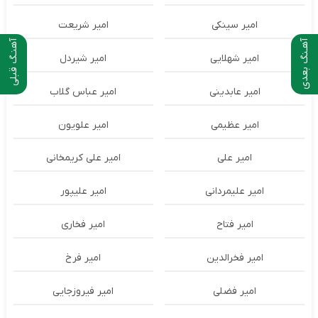
امیر سینکی
امیر شریعت
آهـنگ بعدی
آهنـگ قبلی
امیر شهلایی
امیر شیردل
امیر عابدینی
امیر عباس گلاب
امیر عظیمی
امیر علویون
امیر علی
امیر علی کریمخانی
امیر علیمردانی
امیر علیپور
امیر فتاح
امیر فخاری
امیر فخرالدین
امیر فرخ
امیر فضلی
امیر فیروزجایی