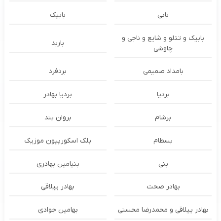
بابی
بابیک
بابیک و تتلو و شایع و ناجی و
باربد
چاوشی
بامداد صمیمی
بردفرد
بردیا
بردیا بهادر
برشام
بروان بند
بسطام
بلک اسکورپیون موزیک
بنی
بنیامین بهادری
بهادر صحت
بهادر ییلاقی
بهادر ییلاقی و محمدرضا محسنی
بهامین جوادی