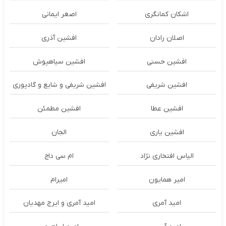
اشکان‌ کمانگری
اصغر ایمانی
اصلان رادان
افشین آذری
افشین حسنی
افشین سیاهپوش
افشین شریفی
افشین شریفی و شایع و گادپوری
افشین عطا
افشین مطمئن
افشین یاری
الجان
الیاس افتخاری نژاد
ام سی داج
امير همايون
اميرام
امید آمری
امید آمری و ایرج مهدیان