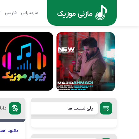
مازنی موزیک
مازندرانی
فارسی
ک
پلی لیست ها
دان
دانلود
آهن