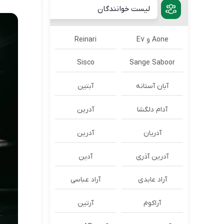
لیست خوانندگان
Aone و E7
Reinari
Sisco
Sange Saboor
آبان آستانه
آبتین
آدام دلگشا
آدرين
آدریان
آدرین
آدرین آذری
آدین
آراد عابدی
آراد عباسی
آراکوم
آرتین