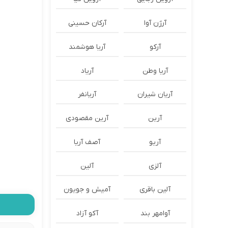
آرژن آوا
آرکان حسینی
آرکو
آریا هوشمند
آریا وطن
آریاد
آریان شیران
آریانفر
آرین
آرین مقصودی
آریو
آصف آریا
آلزی
آلین
آلین باقری
آمیش و جویون
آوامهر بند
آکو آزاد