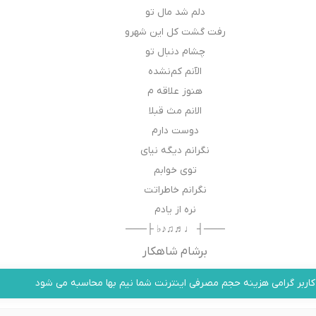
دلم شد مال تو
رفت گشت کل این شهرو
چشام دنبال تو
الآنم کم‌نشده
هنوز علاقه م
الانم مث قبلا
دوست دارم
نگرانم دیگه نیای
توی خوابم
نگرانم خاطراتت
نره از یادم
───┤ ♩♬♫♪♭ ├───
برشام شاهکار
کاربر گرامی هزینه حجم مصرفی اینترنت شما نیم بها محاسبه می شود