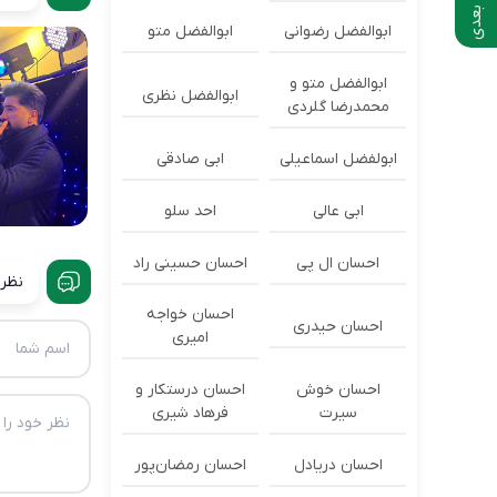
ابوالفضل رضوانی
ابوالفضل متو
ابوالفضل متو و
ابوالفضل نظری
محمدرضا گلردی
ابولفضل اسماعیلی
ابی صادقی
ابی عالی
احد سلو
احسان ال پی
احسان حسینی راد
نظرا
احسان خواجه
احسان حیدری
امیری
احسان خوش
احسان درستكار و
سیرت
فرهاد شيرى
احسان دریادل
احسان رمضان‌پور