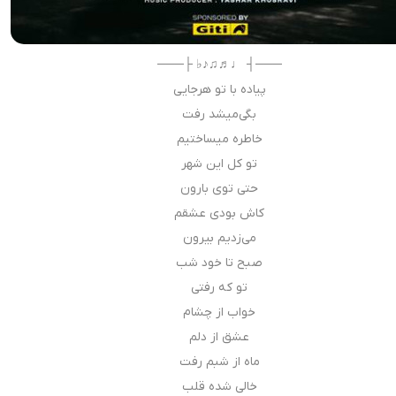
───┤ ♩♬♫♪♭ ├───
پیاده با تو هرجایی
بگی‌میشد رفت
خاطره ميساختيم
تو کل این شهر
حتی توی بارون
كاش بودى عشقم
می‌زدیم بیرون
صبح تا خود شب
تو که رفتی
خواب از چشام
عشق از دلم‌
ماه از شبم رفت
خالی شده قلب