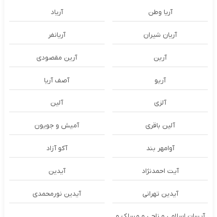
آریا وطن
آریاد
آریان شیران
آریانفر
آرین
آرین مقصودی
آریو
آصف آریا
آلزی
آلین
آلین باقری
آمیش و جویون
آوامهر بند
آکو آزاد
آیت احمدنژاد
آیدین
آیدین تهرانی
آیدین نورمحمدی
آیسان اسلامی و ناجی و مسلک و