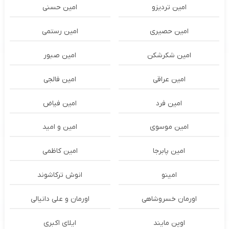
امین تردیزو
امین حسنی
امین حصیری
امین رستمی
امین شکرشکن
امین صبور
امین عراقی
امین فالجی
امین فرد
امین فیاض
امین موسوی
امین و امید
امین پابرجا
امین کاظمی
امینو
انوش ترکاشوند
اورمان خسروشاهی
اورمان و علی دانیالی
اوپن مایند
ايلاى اكبرى