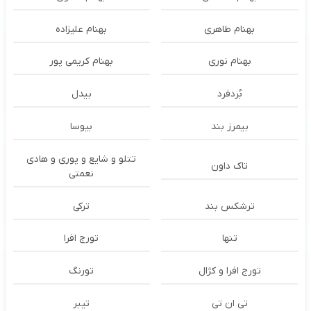
بهنام طاهری
بهنام علیزاده
بهنام نوری
بهنام کریمی پور
بُردفرد
بیدل
بیمرز بند
بیوسا
تتلو و شایع و پوری و هادی
تاک داون
نعمتی
ترشكس بند
ترکی
تنها
تورج افرا
تورج افرا و کژال
تورنگ
تی ان تی
تیبر