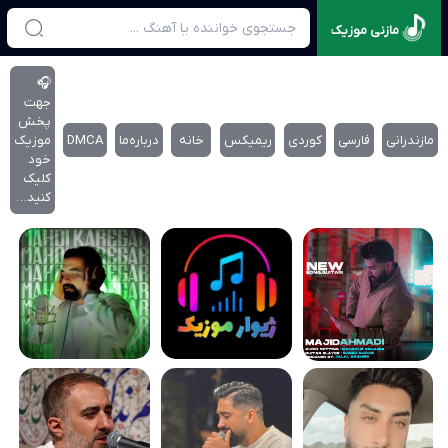
مازنی موزیک
🎧
جهت
پخش
مازندرانی
فارسی
کوردی
ریمیکس
خانه
درباره‌‌ما
DMCA
موزیک
خود
کلیک
کنید…