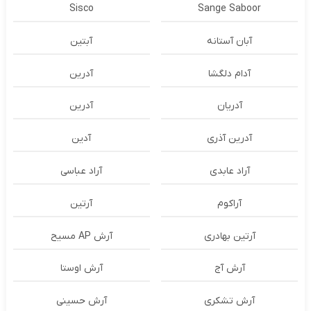
Sisco
Sange Saboor
آبان آستانه
آبتین
آدام دلگشا
آدرين
آدریان
آدرین
آدرین آذری
آدین
آراد عابدی
آراد عباسی
آراکوم
آرتین
آرتین بهادری
آرش AP مسیح
آرش آج
آرش اوستا
آرش تشکری
آرش حسینی