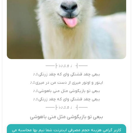
───┤ ♩♬♫♪♭ ├───
ببعی چقد قشنگی وای که چقد زرنگی♫♪
اینور و اونور میری از دست من در میری♫♪
ببعی تو بازیگوشی مثل منی باهوشی♫♪
ببعی چقد قشنگی وای که چقد زرنگی♫♪
───┤ ♩♬♫♪♭ ├───
ببعی تو بازیگوشی مثل منی باهوشی
کاربر گرامی هزینه حجم مصرفی اینترنت شما نیم بها محاسبه می