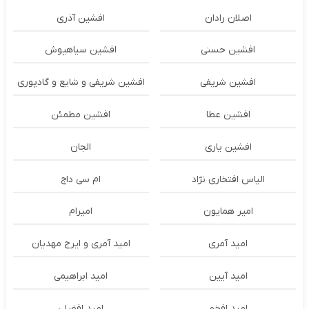
اصلان رادان
افشین آذری
افشین حسنی
افشین سیاهپوش
افشین شریفی
افشین شریفی و شایع و گادپوری
افشین عطا
افشین مطمئن
افشین یاری
الجان
الیاس افتخاری نژاد
ام سی داج
امير همايون
اميرام
امید آمری
امید آمری و ایرج مهدیان
امید آیین
امید ابراهیمی
امید افخم
امید افضلی