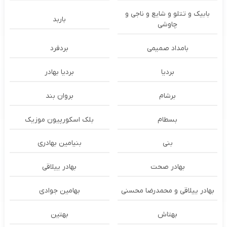
بابیک و تتلو و شایع و ناجی و
باربد
چاوشی
بامداد صمیمی
بردفرد
بردیا
بردیا بهادر
برشام
بروان بند
بسطام
بلک اسکورپیون موزیک
بنی
بنیامین بهادری
بهادر صحت
بهادر ییلاقی
بهادر ییلاقی و محمدرضا محسنی
بهامین جوادی
بهتاش
بهتین