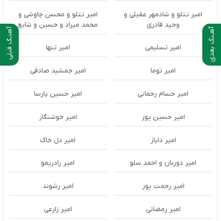
امیر تتلو و شادمهر عقیلی و
امیر تتلو و محسن چاوشی و
وحید قادری
محمد میراد و حسین و شایع
آهـنگ بعدی
آهنـگ قبلی
امیر تسلیمی
امیر تنها
امیر توما
امیر جمشید صادقی
امیر حسام رحمانی
امیر حسین پارسا
امیر حسین پور
امیر خوشنگار
امیر دایاز
امیر دل خاک
امیر دوربان و احمد سلو
امیر رادریمو
امیر رحمت پور
امیر رشوند
امیر رمضانی
امیر زارعی