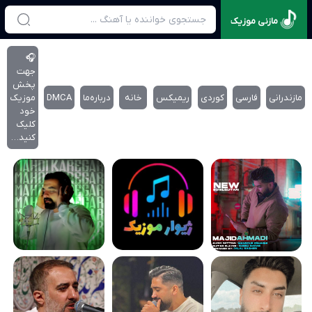
مازنی موزیک
🎧
جهت
پخش
مازندرانی
فارسی
کوردی
ریمیکس
خانه
درباره‌‌ما
DMCA
موزیک
خود
کلیک
کنید…