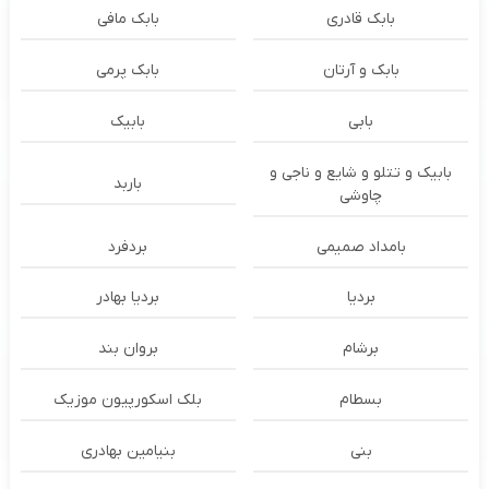
بابک قادری
بابک مافی
بابک و آرتان
بابک پرمی
بابی
بابیک
بابیک و تتلو و شایع و ناجی و
باربد
چاوشی
بامداد صمیمی
بردفرد
بردیا
بردیا بهادر
برشام
بروان بند
بسطام
بلک اسکورپیون موزیک
بنی
بنیامین بهادری