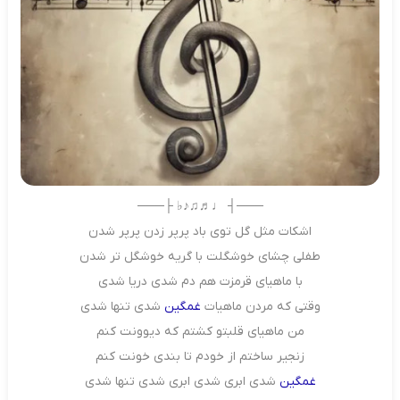
───┤ ♩♬♫♪♭ ├───
اشکات مثل گل توی باد پرپر زدن پرپر شدن
طفلی چشای خوشگلت با گریه خوشگل تر شدن
با ماهیای قرمزت هم دم شدی دریا شدی
وقتی که مردن ماهیات
غمگین
شدی تنها شدی
من ماهیای قلبتو کشتم که دیوونت کنم
زنجیر ساختم از خودم تا بندی خونت کنم
غمگین
شدی ابری شدی ابری شدی تنها شدی