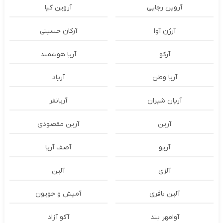
آروین رجایی
آروین کیا
آرژن آوا
آرکان حسینی
آرکو
آریا هوشمند
آریا وطن
آریاد
آریان شیران
آریانفر
آرین
آرین مقصودی
آریو
آصف آریا
آلزی
آلین
آلین باقری
آمیش و جویون
آوامهر بند
آکو آزاد