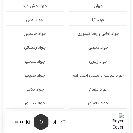
جهان
جهانبخش کرد
جواد آرا
جواد امانی
جواد امانی و رضا تیموری
جواد حاتمپور
جواد ذبیحی
جواد رمضانی
جواد زیاری
جواد عباسی
جواد عباسی و مهدی احمدزاده
جواد معینی
جواد مقدم
جواد نکایی
جواد کاغذی
جواد یساری
جونگ کوک Jungkook
جیگر مدیا حسین
00:00
حاتم لورایی
حاتم لورایی و شایع و امیر تتلو