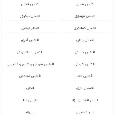
اشکان شیری
اشکان فتحی
اشکان مهدوی
اشکان نیکپور
اشکان‌ کمانگری
اصغر ایمانی
اصلان رادان
افشین آذری
افشین حسنی
افشین سیاهپوش
افشین شریفی
افشین شریفی و شایع و گادپوری
افشین عطا
افشین مطمئن
افشین یاری
الجان
الیاس افتخاری نژاد
ام سی داج
امير همايون
اميرام