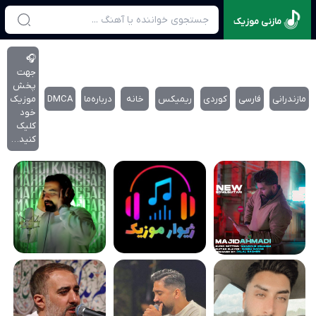
مازنی موزیک
🎧
جهت
پخش
مازندرانی
فارسی
کوردی
ریمیکس
خانه
درباره‌‌ما
DMCA
موزیک
خود
کلیک
کنید…