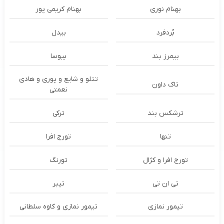
بهنام نوری
بهنام کریمی پور
بُردفرد
بیدل
بیمرز بند
بیوسا
تتلو و شایع و پوری و هادی
تاک داون
نعمتی
ترشكس بند
ترکی
تنها
تورج افرا
تورج افرا و کژال
تورنگ
تی ان تی
تیبر
تیمور نمازی
تیمور نمازی و کاوه سلطانی