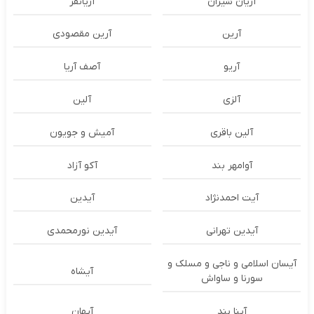
آریان شیران
آریانفر
آرین
آرین مقصودی
آریو
آصف آریا
آلزی
آلین
آلین باقری
آمیش و جویون
آوامهر بند
آکو آزاد
آیت احمدنژاد
آیدین
آیدین تهرانی
آیدین نورمحمدی
آیسان اسلامی و ناجی و مسلک و
آیشاه
سورنا و ساواش
آینا بند
آیهان