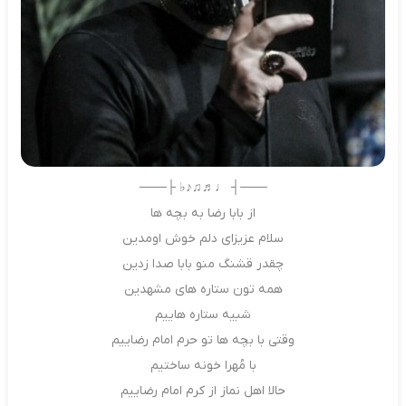
───┤ ♩♬♫♪♭ ├───
از بابا رضا به بچه ها
سلام عزیزای دلم خوش اومدین
چقدر قشنگ منو بابا صدا زدین
همه تون ستاره های مشهدین
شبیه ستاره هاییم
وقتی با بچه ها تو حرم امام رضاییم
با مُهرا خونه ساختیم
حالا اهل نماز از کرم امام رضاییم