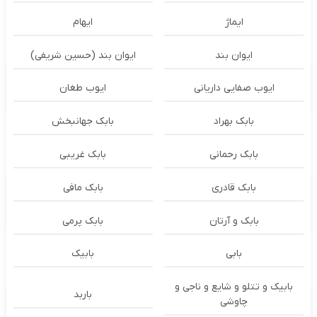
ایماژ
ایهام
ایوان بند
ایوان بند (حسین شریفی)
ایوب صفایی داریانی
ایوب طغان
بابک بهراد
بابک جهانبخش
بابک رحمانی
بابک غریبی
بابک قادری
بابک مافی
بابک و آرتان
بابک پرمی
بابی
بابیک
بابیک و تتلو و شایع و ناجی و
باربد
چاوشی