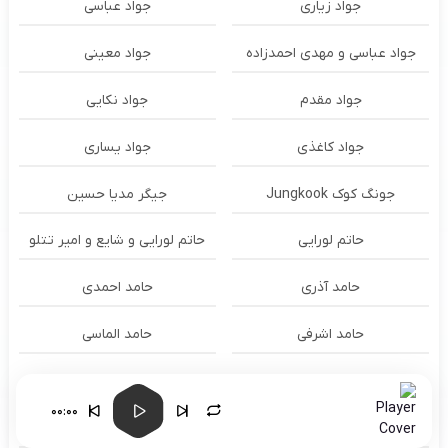
جواد زیاری
جواد عباسی
جواد عباسی و مهدی احمدزاده
جواد معینی
جواد مقدم
جواد نکایی
جواد کاغذی
جواد یساری
جونگ کوک Jungkook
جیگر مدیا حسین
حاتم لورایی
حاتم لورایی و شایع و امیر تتلو
حامد آذری
حامد احمدی
حامد اشرفی
حامد الماسی
حامد برادران
حامد برزگری
00:00
حامد تاجیک
حامد جعفری