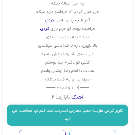
یه جور خیاله دیگه
من خیال کردم آقا حرفاشو داره میگه
آخر قلب پدرو راضی
کردی
مراقبت بودم تو حرم بازی
کردی
دنیا شبیه بازی بالا بلندی
بالا پایین داره با خدا باشی میخندی
دل نبندی بابا رضا یادش نمیره
گفتی تو دفترم چیا نوشتم
هشت تا امام رضا نوشتی واسم
جایزه ت رو یه کربلا نوشتم
───┤ ♩♬♫♪♭ ├───
آهنگ
بابا رضا ۲
کاربر گرامی هزینه حجم مصرفی اینترنت شما نیم بها محاسبه می
شود