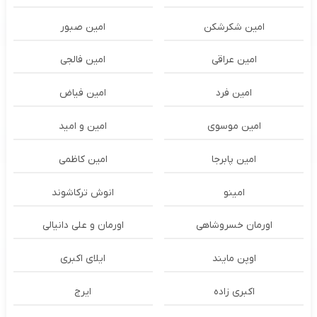
امین شکرشکن
امین صبور
امین عراقی
امین فالجی
امین فرد
امین فیاض
امین موسوی
امین و امید
امین پابرجا
امین کاظمی
امینو
انوش ترکاشوند
اورمان خسروشاهی
اورمان و علی دانیالی
اوپن مایند
ايلاى اكبرى
اکبری زاده
ایرج