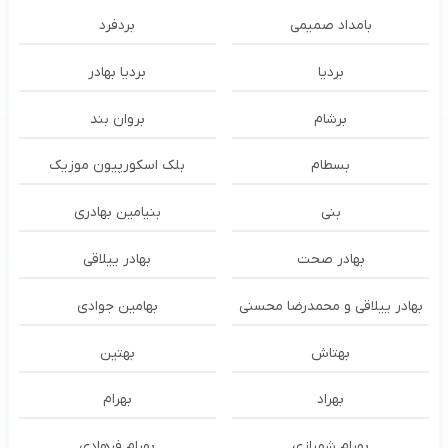
بامداد صمیمی
بردفرد
بردیا
بردیا بهادر
برشام
بروان بند
بسطام
بلک اسکورپیون موزیک
بنی
بنیامین بهادری
بهادر صحت
بهادر ییلاقی
بهادر ییلاقی و محمدرضا محسنی
بهامین جوادی
بهتاش
بهتین
بهراد
بهرام
بهرام شهبازی
بهرام فرهادی