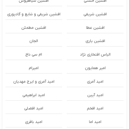
افشین حسنی
افشین سیاهپوش
افشین شریفی
افشین شریفی و شایع و گادپوری
افشین عطا
افشین مطمئن
افشین یاری
الجان
الیاس افتخاری نژاد
ام سی داج
امير همايون
اميرام
امید آمری
امید آمری و ایرج مهدیان
امید آیین
امید ابراهیمی
امید افخم
امید افضلی
امید اما
امید باقری