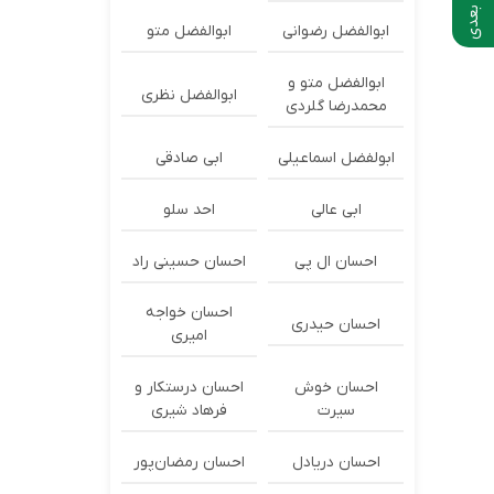
ابوالفضل رضوانی
ابوالفضل متو
ابوالفضل متو و
ابوالفضل نظری
محمدرضا گلردی
ابولفضل اسماعیلی
ابی صادقی
ابی عالی
احد سلو
احسان ال پی
احسان حسینی راد
احسان خواجه
احسان حیدری
امیری
احسان خوش
احسان درستكار و
سیرت
فرهاد شيرى
احسان دریادل
احسان رمضان‌پور