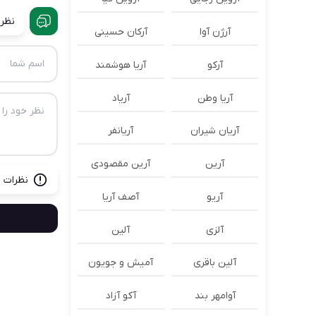
نظرا
آرژن آوا
آرکان حسینی
آرکو
آریا هوشمند
آریا وطن
آریاد
آریان شیران
آریانفر
آرین
آرین مقصودی
نظرات ب
آریو
آصف آریا
آلزی
آلین
آلین باقری
آمیش و جویون
آوامهر بند
آکو آزاد