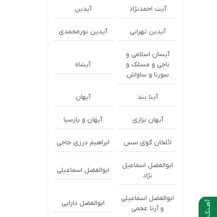
آیت احمدنژاد
آیدین
آیدین تهرانی
آیدین نورمحمدی
آیسان اسلامی و
ناجی و مسلک و
آیشاه
سورنا و ساواش
آینا بند
آیهان
آیهان بزازی
آیهان و پارسیا
ائلخان گوی سس
ابراهیم درزی حاجی
ابوالفضل اسماعیل
ابوالفضل اسماعیلی
نژاد
ابوالفضل اسماعیلی
ابوالفضل دارابی
آهـنگ بعدی
و آرتا عجمی