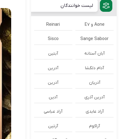
لیست خوانندگان
Aone و E7
Reinari
Sisco
Sange Saboor
آبان آستانه
آبتین
آدام دلگشا
آدرين
آدریان
آدرین
آدرین آذری
آدین
آراد عابدی
آراد عباسی
آراکوم
آرتین