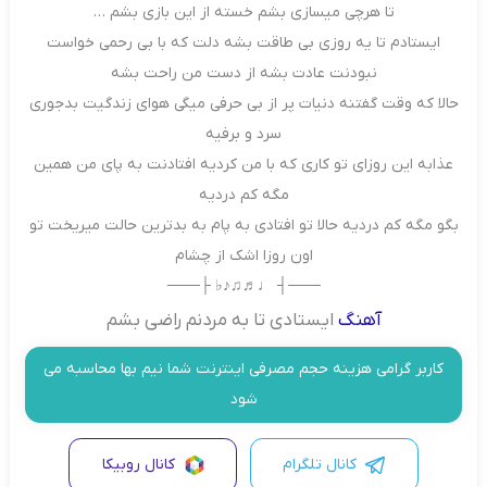
تا هرچی میسازی بشم خسته از این بازی بشم …
ایستادم تا یه روزی بی طاقت بشه دلت که با بی رحمی خواست
نبودنت عادت بشه از دست من راحت بشه
حالا که وقت گفتنه دنیات پر از بی حرفی میگی هوای زندگیت بدجوری
سرد و برفیه
عذابه این روزای تو کاری که با من کردیه افتادنت به پای من همین
مگه کم دردیه
بگو مگه کم دردیه حالا تو افتادی به پام به بدترین حالت میریخت تو
اون روزا اشک از چشام
───┤ ♩♬♫♪♭ ├───
آهنگ
ایستادی تا به مردنم راضی بشم
کاربر گرامی هزینه حجم مصرفی اینترنت شما نیم بها محاسبه می
شود
کانال تلگرام
کانال روبیکا