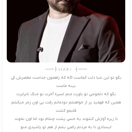
───┤ ♩♬♫♪♭ ├───
بگو تو این شبا دلت کجاست اگه که راهمون جداست مقصرش کی
بینه ماست
بگو که دلخوشی تو باورت منم اسیره آخرت تو جنگ نابرابرت
همین که فهمید پر از خواهشم دودمانم رفت بی اون زجر میکشم
قلبمو کشت
تا زیره آوارش کشوند یه حسی پشت چشام بود اما اون نخوند
ایستادی تا به مردنم راضی بشم از هم تو پاشیدی منو