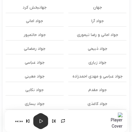
جهان
جهانبخش کرد
جواد آرا
جواد امانی
جواد امانی و رضا تیموری
جواد حاتمپور
جواد ذبیحی
جواد رمضانی
جواد زیاری
جواد عباسی
جواد عباسی و مهدی احمدزاده
جواد معینی
جواد مقدم
جواد نکایی
جواد کاغذی
جواد یساری
جونگ کوک Jungkook
جیگر مدیا حسین
00:00
حاتم لورایی
حاتم لورایی و شایع و امیر تتلو