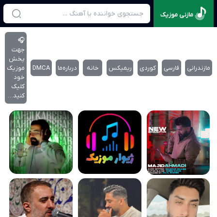
مازنی موزیک
🎧
جهت
پخش
مازندرانی
فارسی
کوردی
ریمیکس
خانه
درباره‌‌ما
DMCA
موزیک
خود
کلیک
کنید…