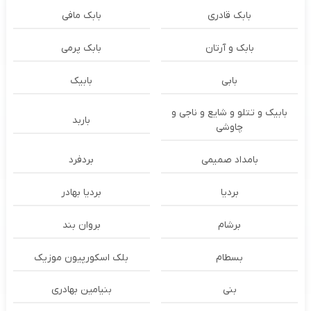
بابک قادری
بابک مافی
بابک و آرتان
بابک پرمی
بابی
بابیک
بابیک و تتلو و شایع و ناجی و
باربد
چاوشی
بامداد صمیمی
بردفرد
بردیا
بردیا بهادر
برشام
بروان بند
بسطام
بلک اسکورپیون موزیک
بنی
بنیامین بهادری