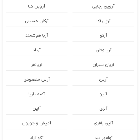
آروین رجایی
آروین کیا
آرژن آوا
آرکان حسینی
آرکو
آریا هوشمند
آریا وطن
آریاد
آریان شیران
آریانفر
آرین
آرین مقصودی
آریو
آصف آریا
آلزی
آلین
آلین باقری
آمیش و جویون
آوامهر بند
آکو آزاد