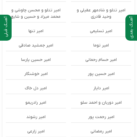
امیر تتلو و شادمهر عقیلی و
امیر تتلو و محسن چاوشی و
وحید قادری
محمد میراد و حسین و شایع
آهـنگ بعدی
آهنـگ قبلی
امیر تسلیمی
امیر تنها
امیر توما
امیر جمشید صادقی
امیر حسام رحمانی
امیر حسین پارسا
امیر حسین پور
امیر خوشنگار
امیر دایاز
امیر دل خاک
امیر دوربان و احمد سلو
امیر رادریمو
امیر رحمت پور
امیر رشوند
امیر رمضانی
امیر زارعی