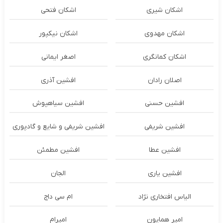
اشکان شیری
اشکان فتحی
اشکان مهدوی
اشکان نیکپور
اشکان‌ کمانگری
اصغر ایمانی
اصلان رادان
افشین آذری
افشین حسنی
افشین سیاهپوش
افشین شریفی
افشین شریفی و شایع و گادپوری
افشین عطا
افشین مطمئن
افشین یاری
الجان
الیاس افتخاری نژاد
ام سی داج
امير همايون
اميرام