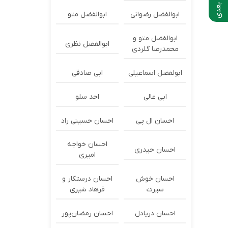
ابوالفضل رضوانی
ابوالفضل متو
ابوالفضل متو و
ابوالفضل نظری
محمدرضا گلردی
ابولفضل اسماعیلی
ابی صادقی
ابی عالی
احد سلو
احسان ال پی
احسان حسینی راد
احسان خواجه
احسان حیدری
امیری
احسان خوش
احسان درستكار و
سیرت
فرهاد شيرى
احسان دریادل
احسان رمضان‌پور