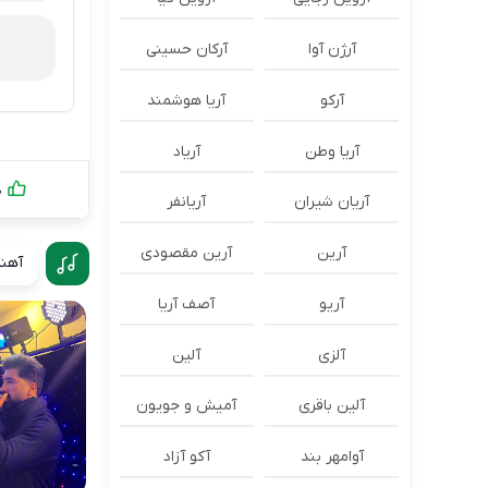
آرژن آوا
آرکان حسینی
آرکو
آریا هوشمند
آریا وطن
آریاد
0
آریان شیران
آریانفر
آرین
آرین مقصودی
آهنگ
آریو
آصف آریا
آلزی
آلین
آلین باقری
آمیش و جویون
آوامهر بند
آکو آزاد