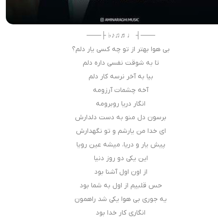
───┤ ♩♬♫♪♭ ├───
بی هوا بهتر از تو چه کسی یار دلم؟
تا به شوقت نفسی داره دلم
بیا به آخر نرسه کار دلم
آخه چشمات آرزومه
انگار دریا روبرومه
برسون دل منو به دست دلدارش
ای خدا من یارشم و تو نگهدارش
پیش یار و دریا، میشه عین رویا
این یکی دو روز دنیا
از اون اول آشنا بود
حس قلبیم از اول به شما بود
یه جوری بی هوا یکی شد راهمون
انگاری کار خدا بود