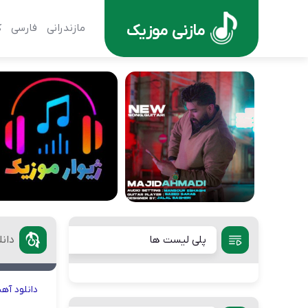
مازنی موزیک
مازندرانی
فارسی
ک
پلی لیست ها
دان
دانلود
آه