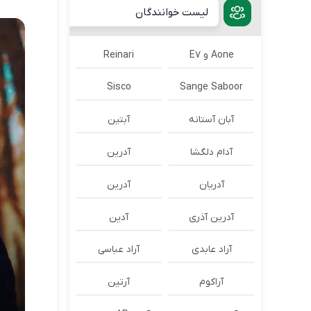
لیست خوانندگان
Aone و E7
Reinari
Sisco
Sange Saboor
آبان آستانه
آبتین
آدام دلگشا
آدرين
آدریان
آدرین
آدرین آذری
آدین
آراد عابدی
آراد عباسی
آراکوم
آرتین