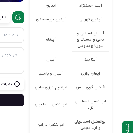
آیت احمدنژاد
آیدین
نظرا
آیدین تهرانی
آیدین نورمحمدی
آیسان اسلامی و
ناجی و مسلک و
آیشاه
سورنا و ساواش
آینا بند
آیهان
آیهان بزازی
آیهان و پارسیا
نظرات ب
ائلخان گوی سس
ابراهیم درزی حاجی
ابوالفضل اسماعیل
ابوالفضل اسماعیلی
نژاد
ابوالفضل اسماعیلی
ابوالفضل دارابی
آهـنگ بعدی
و آرتا عجمی