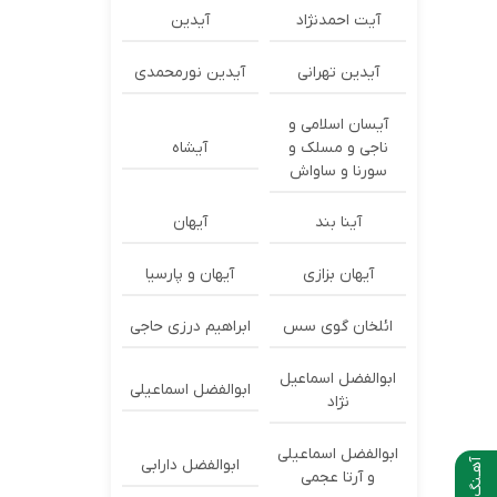
آیت احمدنژاد
آیدین
آیدین تهرانی
آیدین نورمحمدی
آیسان اسلامی و
ناجی و مسلک و
آیشاه
سورنا و ساواش
آینا بند
آیهان
آیهان بزازی
آیهان و پارسیا
ائلخان گوی سس
ابراهیم درزی حاجی
ابوالفضل اسماعیل
ابوالفضل اسماعیلی
نژاد
ابوالفضل اسماعیلی
ابوالفضل دارابی
آهـنگ بعدی
و آرتا عجمی