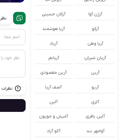
آرژن آوا
آرکان حسینی
نظرا
آرکو
آریا هوشمند
آریا وطن
آریاد
آریان شیران
آریانفر
آرین
آرین مقصودی
آریو
آصف آریا
نظرات ب
آلزی
آلین
آلین باقری
آمیش و جویون
آوامهر بند
آکو آزاد