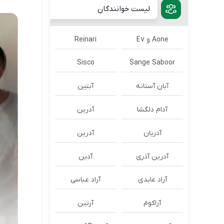
لیست خوانندگان
Aone و E7
Reinari
Sisco
Sange Saboor
آبان آستانه
آبتین
آدام دلگشا
آدرين
آدریان
آدرین
آدرین آذری
آدین
آراد عابدی
آراد عباسی
آراکوم
آرتین