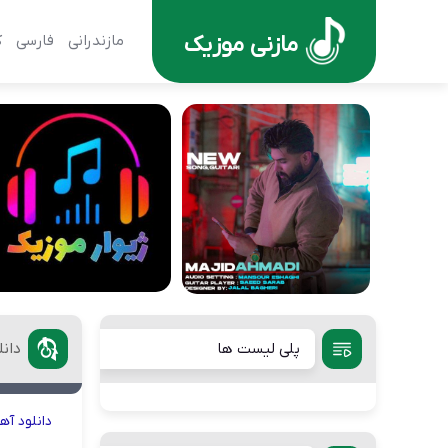
مازنی موزیک
مازندرانی
فارسی
ک
پلی لیست ها
دانل
دانلود
آه