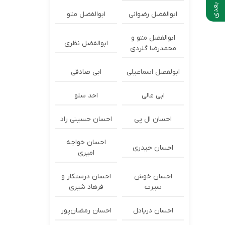
ابوالفضل رضوانی
ابوالفضل متو
ابوالفضل متو و
ابوالفضل نظری
محمدرضا گلردی
ابولفضل اسماعیلی
ابی صادقی
ابی عالی
احد سلو
احسان ال پی
احسان حسینی راد
احسان خواجه
احسان حیدری
امیری
احسان خوش
احسان درستكار و
سیرت
فرهاد شيرى
احسان دریادل
احسان رمضان‌پور