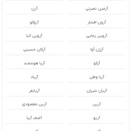
آرمین نصرتی
آرن
آرون افشار
آروکو
آروین رجایی
آروین کیا
آرژن آوا
آرکان حسینی
آرکو
آریا هوشمند
آریا وطن
آریاد
آریان شیران
آریانفر
آرین
آرین مقصودی
آریو
آصف آریا