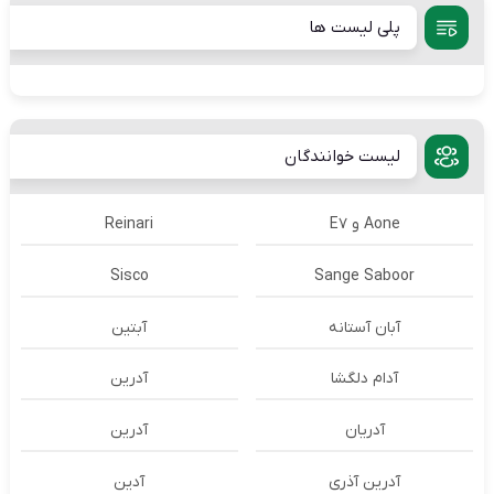
پلی لیست ها
لیست خوانندگان
Aone و E7
Reinari
Sisco
Sange Saboor
آبان آستانه
آبتین
آدام دلگشا
آدرين
آدریان
آدرین
آدرین آذری
آدین