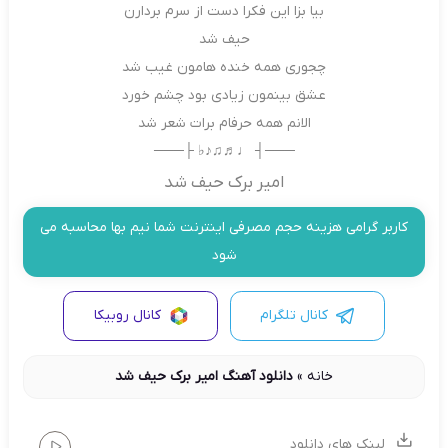
بیا بزا این فکرا دست از سرم بردارن
حیف شد
چجوری همه خنده هامون غیب شد
عشق بینمون زیادی بود چشم خورد
الانم همه حرفام برات شعر شد
───┤ ♩♬♫♪♭ ├───
امیر برک حیف شد
کاربر گرامی هزینه حجم مصرفی اینترنت شما نیم بها محاسبه می
شود
کانال تلگرام
کانال روبیکا
خانه
»
دانلود آهنگ امیر برک حیف شد
لینک های دانلود