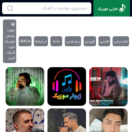
مازنی موزیک
🎧
جهت
پخش
مازندرانی
فارسی
کوردی
ریمیکس
خانه
درباره‌‌ما
DMCA
موزیک
خود
کلیک
کنید…