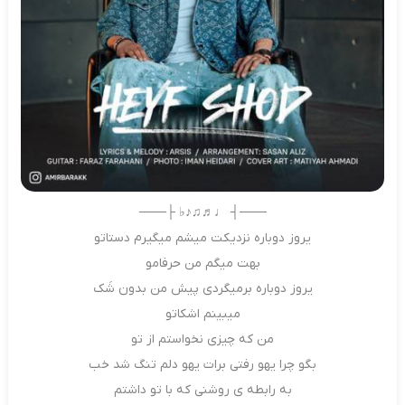
───┤ ♩♬♫♪♭ ├───
یروز دوباره نزدیکت میشم میگیرم دستاتو
بهت میگم من حرفامو
یروز دوباره برمیگردی پیش من بدون شَک
میبینم اشکاتو
من که چیزی نخواستم از تو
بگو چرا یهو رفتی برات یهو دلم تنگ شد خب
به رابطه ی روشنی که با تو داشتم