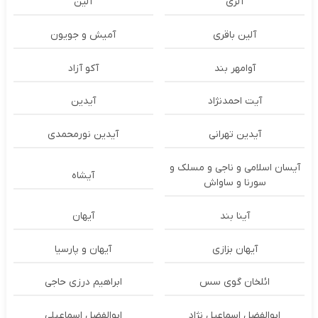
آلزی
آلین
آلین باقری
آمیش و جویون
آوامهر بند
آکو آزاد
آیت احمدنژاد
آیدین
آیدین تهرانی
آیدین نورمحمدی
آیسان اسلامی و ناجی و مسلک و
آیشاه
سورنا و ساواش
آینا بند
آیهان
آیهان بزازی
آیهان و پارسیا
ائلخان گوی سس
ابراهیم درزی حاجی
ابوالفضل اسماعیل نژاد
ابوالفضل اسماعیلی