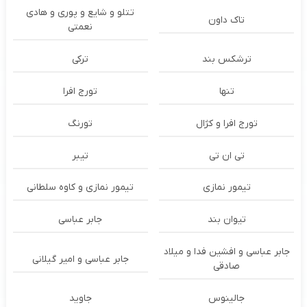
تتلو و شایع و پوری و هادی
تاک داون
نعمتی
ترشكس بند
ترکی
تنها
تورج افرا
تورج افرا و کژال
تورنگ
تی ان تی
تیبر
تیمور نمازی
تیمور نمازی و کاوه سلطانی
تیوان بند
جابر عباسی
جابر عباسی و افشین فدا و میلاد
جابر عباسی و امیر گیلانی
صادقی
جالینوس
جاوید