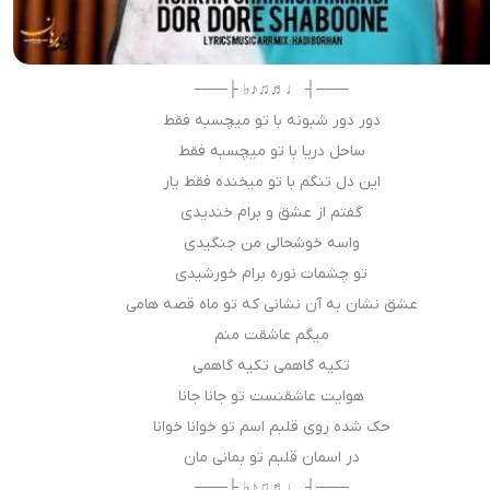
───┤ ♩♬♫♪♭ ├───
دور دور شبونه با تو میچسبه فقط
ساحل دریا با تو میچسبه فقط
این دل تنگم با تو میخنده فقط یار
گفتم از عشق و برام خندیدی
واسه خوشحالی من جنگیدی
تو چشمات نوره برام خورشیدی
عشق نشان به آن نشانی که تو ماه قصه هامی
میگم عاشقت منم
تکیه گاهمی تکیه گاهمی
هوایت عاشقنست تو جانا جانا
حک شده روی قلبم اسم تو خوانا خوانا
در اسمان قلبم تو بمانی مان
───┤ ♩♬♫♪♭ ├───