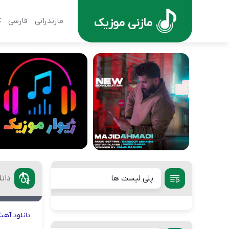
مازنی موزیک
مازندرانی
فارسی
ک
پلی لیست ها
دان
دانلود
آهن