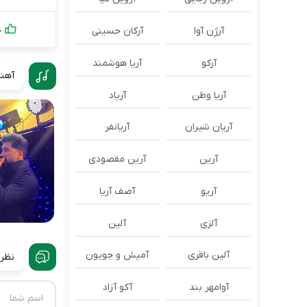
0
آرژن آوا
آرکان حسینی
آرکو
آریا هوشمند
آهنگ
آریا وطن
آریاد
آریان شیران
آریانفر
آرین
آرین مقصودی
آریو
آصف آریا
آلزی
آلین
آلین باقری
آمیش و جویون
نظرا
آوامهر بند
آکو آزاد