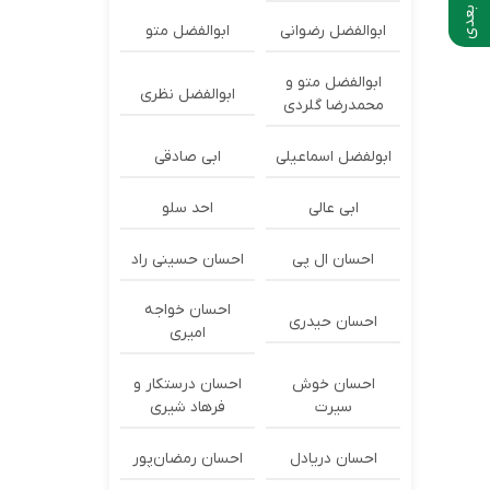
ابوالفضل رضوانی
ابوالفضل متو
ابوالفضل متو و
ابوالفضل نظری
محمدرضا گلردی
ابولفضل اسماعیلی
ابی صادقی
ابی عالی
احد سلو
احسان ال پی
احسان حسینی راد
احسان خواجه
احسان حیدری
امیری
احسان خوش
احسان درستكار و
سیرت
فرهاد شيرى
احسان دریادل
احسان رمضان‌پور