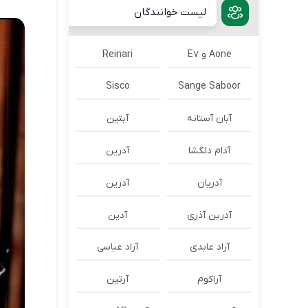
لیست خوانندگان
Aone و E7
Reinari
Sisco
Sange Saboor
آبان آستانه
آبتین
آدام دلگشا
آدرين
آدریان
آدرین
آدرین آذری
آدین
آراد عابدی
آراد عباسی
آراکوم
آرتین