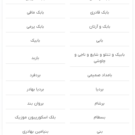
بابک قادری
بابک مافی
بابک و آرتان
بابک پرمی
بابی
بابیک
بابیک و تتلو و شایع و ناجی و
باربد
چاوشی
بامداد صمیمی
بردفرد
بردیا
بردیا بهادر
برشام
بروان بند
بسطام
بلک اسکورپیون موزیک
بنی
بنیامین بهادری