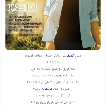
متن
آهنگ
سی سالگی احسان خواجه امیری
♪♪♫♫♪♪♯
چه چیزی تو عمق چشاته که من
یک نگاه تورو به یه دنیا نمیدم
که بعد از تماشای چشمای تو♪♪♫♫♪♪♯
از زمین و زمان
عاشقانه
بریدم
تو با کل رویای من اومدی
تا تو سی سالگی باورم زیرو رو شه