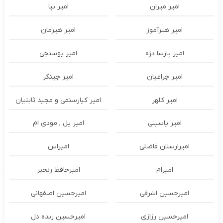
امیر میران
امیر نیا
امیر هنرآموز
امیر هیرمان
امیر پارسا دژه
امیر پوستچی
امیر چراغیان
امیر چیتگر
امیر کلهر
امیر کیارستمی و مجید ثابتیان
امیر یاسینی
امیر یل , مودی ام
امیرارسلان فاضلی
امیراس
امیرام
امیرحافظ رنجبر
امیرحسین اشرفی
امیرحسین اصفهانی
امیرحسین رزازی
امیرحسین زنده دل