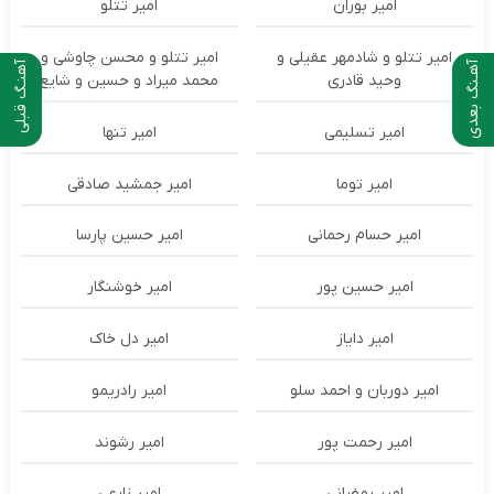
امیر بوران
امیر تتلو
امیر تتلو و شادمهر عقیلی و
امیر تتلو و محسن چاوشی و
آهـنگ بعدی
آهنـگ قبلی
وحید قادری
محمد میراد و حسین و شایع
امیر تسلیمی
امیر تنها
امیر توما
امیر جمشید صادقی
امیر حسام رحمانی
امیر حسین پارسا
امیر حسین پور
امیر خوشنگار
امیر دایاز
امیر دل خاک
امیر دوربان و احمد سلو
امیر رادریمو
امیر رحمت پور
امیر رشوند
امیر رمضانی
امیر زارعی