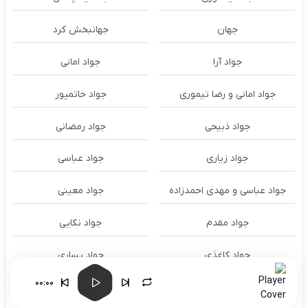
جهان
جهانبخش کرد
جواد آرا
جواد امانی
جواد امانی و رضا تیموری
جواد حاتمپور
جواد ذبیحی
جواد رمضانی
جواد زیاری
جواد عباسی
جواد عباسی و مهدی احمدزاده
جواد معینی
جواد مقدم
جواد نکایی
جواد کاغذی
جواد یساری
00:00
جونگ کوک Jungkook
جیگر مدیا حسین