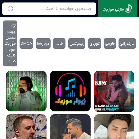
مازنی موزیک
🎧
جهت
پخش
مازندرانی
فارسی
کوردی
ریمیکس
خانه
درباره‌‌ما
DMCA
موزیک
خود
کلیک
کنید…