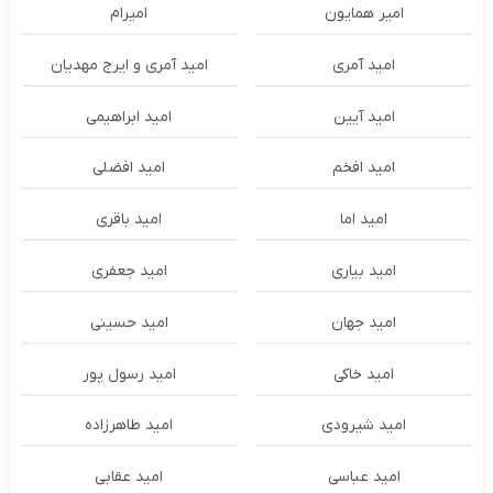
امير همايون
اميرام
امید آمری
امید آمری و ایرج مهدیان
امید آیین
امید ابراهیمی
امید افخم
امید افضلی
امید اما
امید باقری
امید بیاری
امید جعفری
امید جهان
امید حسینی
امید خاکی
امید رسول پور
امید شیرودی
امید طاهرزاده
امید عباسی
امید عقابی