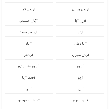
آروین رجایی
آروین کیا
آرژن آوا
آرکان حسینی
آرکو
آریا هوشمند
آریا وطن
آریاد
آریان شیران
آریانفر
آرین
آرین مقصودی
آریو
آصف آریا
آلزی
آلین
آلین باقری
آمیش و جویون