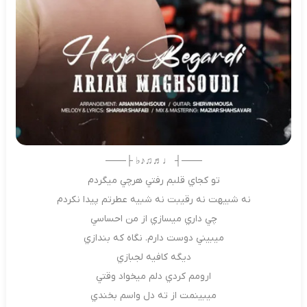
───┤ ♩♬♫♪♭ ├───
تو كجاي قلبم رفتي هرچي ميگردم
نه شبيهت نه رقيبت نه شبيه عطرتم پيدا نكردم
چي داري ميسازي از من احساسي
ميبيني دوست دارم. نگاه كه بندازي
ديگه كافيه لجبازي
ارومم كردي دلم ميخواد وقتي
ميبينمت از ته دل واسم بخندي