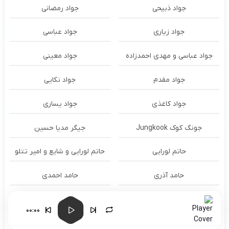
جواد ذبیحی
جواد رمضانی
جواد زیاری
جواد عباسی
جواد عباسی و مهدی احمدزاده
جواد معینی
جواد مقدم
جواد نکایی
جواد کاغذی
جواد یساری
جونگ کوک Jungkook
جیگر مدیا حسین
حاتم لورایی
حاتم لورایی و شایع و امیر تتلو
حامد آذری
حامد احمدی
حامد اشرفی
حامد الماسی
00:00
حامد برادران
حامد برزگری