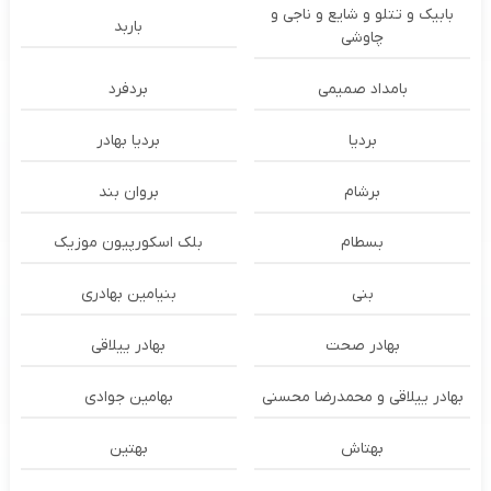
بابیک و تتلو و شایع و ناجی و
باربد
چاوشی
بامداد صمیمی
بردفرد
بردیا
بردیا بهادر
برشام
بروان بند
بسطام
بلک اسکورپیون موزیک
بنی
بنیامین بهادری
بهادر صحت
بهادر ییلاقی
بهادر ییلاقی و محمدرضا محسنی
بهامین جوادی
بهتاش
بهتین