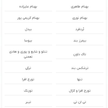
بهنام طاهری
بهنام علیزاده
بهنام نوری
بهنام کریمی پور
بُردفرد
بیدل
بیمرز بند
بیوسا
تتلو و شایع و پوری و هادی
تاک داون
نعمتی
ترشكس بند
ترکی
تنها
تورج افرا
تورج افرا و کژال
تورنگ
تی ان تی
تیبر