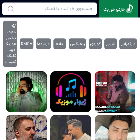
مازنی موزیک
🎧
جهت
پخش
مازندرانی
فارسی
کوردی
ریمیکس
خانه
درباره‌‌ما
DMCA
موزیک
خود
کلیک
کنید…