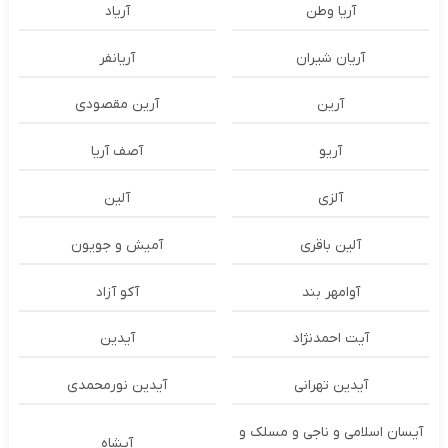
آریا وطن
آریاد
آریان شیران
آریانفر
آرین
آرین مقصودی
آریو
آصف آریا
آلزی
آلین
آلین باقری
آمیش و جویون
آوامهر بند
آکو آزاد
آیت احمدنژاد
آیدین
آیدین تهرانی
آیدین نورمحمدی
آیسان اسلامی و ناجی و مسلک و
آیشاه