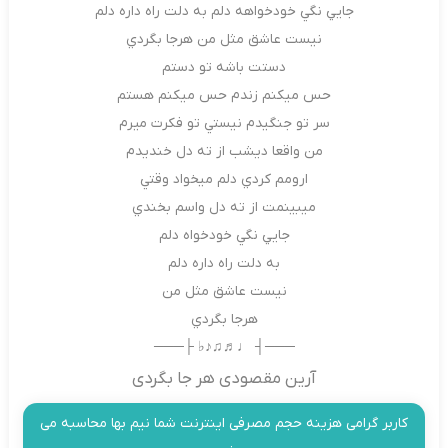
جايي نگي خودخواهه دلم به دلت راه داره دلم
نيست عاشق مثل من هرجا بگردي
دستت باشه تو دستم
حس ميكنم زندم حس ميكنم هستم
سر تو جنگيدم نيستي تو فكرت ميرم
من واقعا ديشب از ته دل خنديدم
ارومم كردي دلم ميخواد وقتي
ميبينمت از ته دل واسم بخندي
جايي نگي خودخواه دلم
به دلت راه داره دلم
نيست عاشق مثل من
هرجا بگردي
───┤ ♩♬♫♪♭ ├───
آرین مقصودی هر جا بگردی
کاربر گرامی هزینه حجم مصرفی اینترنت شما نیم بها محاسبه می