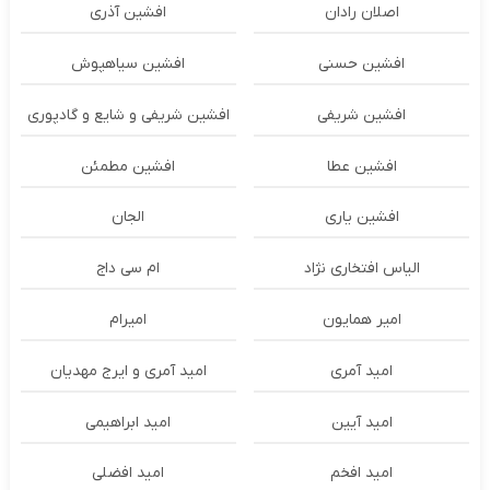
اصلان رادان
افشین آذری
افشین حسنی
افشین سیاهپوش
افشین شریفی
افشین شریفی و شایع و گادپوری
افشین عطا
افشین مطمئن
افشین یاری
الجان
الیاس افتخاری نژاد
ام سی داج
امير همايون
اميرام
امید آمری
امید آمری و ایرج مهدیان
امید آیین
امید ابراهیمی
امید افخم
امید افضلی